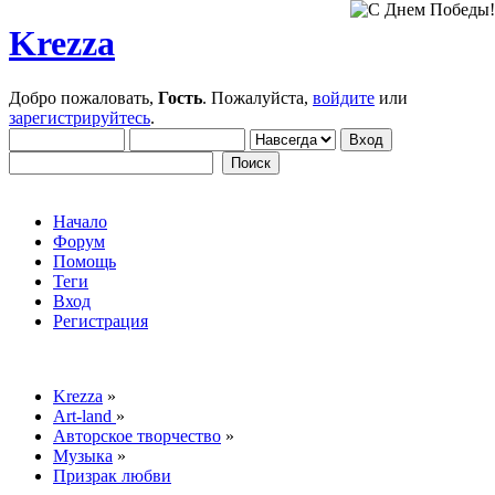
Krezza
Добро пожаловать,
Гость
. Пожалуйста,
войдите
или
зарегистрируйтесь
.
Начало
Форум
Помощь
Теги
Вход
Регистрация
Krezza
»
Art-land
»
Авторское творчество
»
Музыка
»
Призрак любви