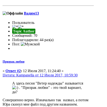
Вадим13
Пользователь
Topic Author
Сообщений: 70
Поблагодарили: 44 раз(а)
Пол:
Призрак любви
«
Ответ #2
:
12 Июля 2017, 11:24:40 »
Цитата: Кampanella от 12 Июля 2017, 10:59:30
А здесь песня "Ветер надежды" называется
. "Призрак любви" - это твой вариант,
да?
Совершенно верно. Изначально так назвал, а потом
Юра скинул мне файл под другим названием.