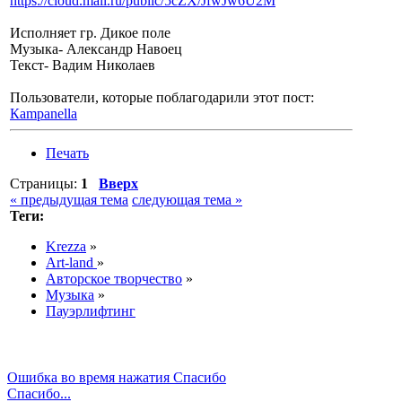
https://cloud.mail.ru/public/5cZX/JfwJw6U2M
Исполняет гр. Дикое поле
Музыка- Александр Навоец
Текст- Вадим Николаев
Пользователи, которые поблагодарили этот пост:
Кampanella
Печать
Страницы:
1
Вверх
« предыдущая тема
следующая тема »
Теги:
Krezza
»
Art-land
»
Авторское творчество
»
Музыка
»
Пауэрлифтинг
Ошибка во время нажатия Спасибо
Спасибо...