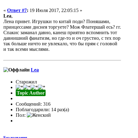
«
Ответ #7
:
19 Июля 2017, 22:05:15 »
Lea
,
Лена привет. Игрушки то китай поди? Поняшами,
принцессами диснея торгуете? Мож Флатершай есь? гг.
Спакис заманал давно, канеш приятно вспомнить тот
давнишний фанатизм, но где-то и оч грустно, с тех пор
так больше ничто не увлекало, что бы прям с головой
и так всеми мыслями.
Lea
Старожил
Topic Author
Сообщений: 316
Поблагодарили: 14 раз(а)
Пол:
Без названия.