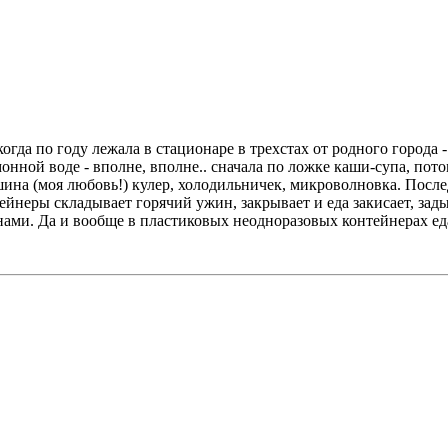
когда по году лежала в стационаре в трехстах от родного города -
нной воде - вполне, вполне.. сначала по ложке каши-супа, потом 
шина (моя любовь!) кулер, холодильничек, микроволновка. После
ейнеры складывает горячий ужин, закрывает и еда закисает, зады
нами. Да и вообще в пластиковых неодноразовых контейнерах еда