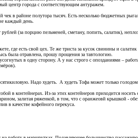
самый центр города с соответствующим антуражем.
ий чек в районе полутора тысяч. Есть несколько бюджетных рыга
 не каждый день.
рублей (за порцию пельменей, сметану, попить, салатик), неплохо
те, где есть свой цех. Те же триста за кусок свинины и салатик 
жысь была отравлена, прошу прощения за тавтологию.
усогнутых в одну сторону. А у нас строго с опозданиями – работ
ммёров).
сятикиловую. Надо худеть. А худеть Тофа может только голодом
обой в контейнерах. Из-за этих контейнеров приходится носить 
ндарином, залитая ряженкой, в том, что с оранжеовй крышкой - о
ив в качестве кофейного перекуса.
жу на работу в маршрутках. Подавляющее большинство пассажир