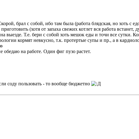
корой, брал с собой, ибо там была (работа блядская, но хоть с е
приготовить (хотя от запаха свежих котлет вся работа встанет, д
а выезде. Т.е. бери с собой хоть мешок еды и точи все сутки. Ко
рологии кормят невкусно, т.к. протертые супы и пр., а в кардио
во
е обедаю на работе. Один фиг пузо растет.
сли соду пользовать - то вообще бюджетно