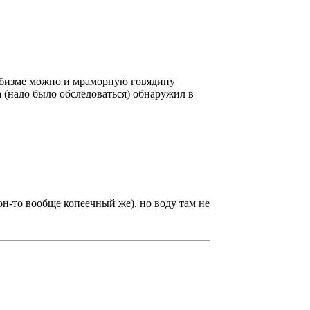
оебизме можно и мраморную говядину
а (надо было обследоваться) обнаружил в
он-то вообще копеечный же), но воду там не