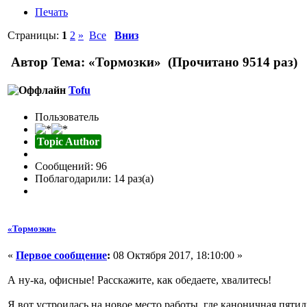
Печать
Страницы:
1
2
»
Все
Вниз
Автор
Тема: «Тормозки» (Прочитано 9514 раз)
Tofu
Пользователь
Topic Author
Сообщений: 96
Поблагодарили: 14 раз(а)
«Тормозки»
«
Первое сообщение
:
08 Октября 2017, 18:10:00 »
А ну-ка, офисные! Расскажите, как обедаете, хвалитесь!
Я вот устроилась на новое место работы, где каноничная пяти