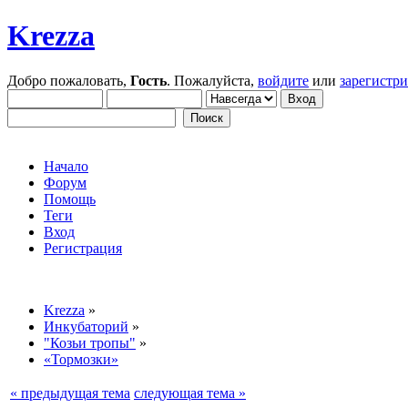
Krezza
Добро пожаловать,
Гость
. Пожалуйста,
войдите
или
зарегистр
Начало
Форум
Помощь
Теги
Вход
Регистрация
Krezza
»
Инкубаторий
»
"Козьи тропы"
»
«Тормозки»
« предыдущая тема
следующая тема »