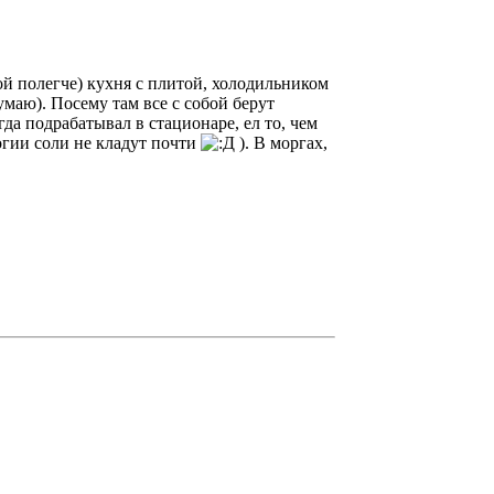
дой полегче) кухня с плитой, холодильником
умаю). Посему там все с собой берут
гда подрабатывал в стационаре, ел то, чем
логии соли не кладут почти
). В моргах,