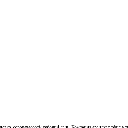
дневка, сорокачасовой рабочий день. Компания арендует офис в 