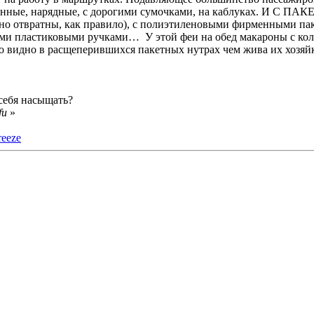
енные, нарядные, с дорогими сумочками, на каблуках. И С ПАКЕ
но отвратны, как правило), с полиэтиленовыми фирменными пак
и пластиковыми ручками… У этой феи на обед макароны с колбас
шо видно в расщеперившихся пакетных нутрах чем жива их хозяйк
себя насыщать?
fu
»
reeze