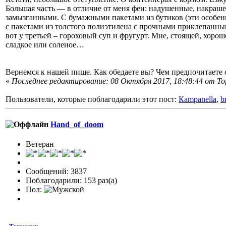
Большая часть — в отличие от меня феи: надушенные, накраш
замызганными. С бумажными пакетами из бутиков (эти особен
с пакетами из толстого полиэтилена с прочными приклепанным
вот у третьей – гороховый суп и фругурт. Мне, стоящей, хоро
сладкое или соленое…
Вернемся к нашей пище. Как обедаете вы? Чем предпочитаете 
«
Последнее редактирование: 08 Октября 2017, 18:48:44 от To
Пользователи, которые поблагодарили этот пост:
Кampanella
,
b
Hand_of_doom
Ветеран
Сообщений: 3837
Поблагодарили: 153 раз(а)
Пол: