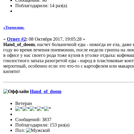
Сообщений: 96
Поблагодарили: 14 раз(а)
«Тормозки»
«
Ответ #2
:
08 Октября 2017, 19:05:28 »
Hand_of_doom
, насчет больничной еды - никогда не ела, даже 
году во время лечения пневмонии, после недели гриппа на лимо
в офисе у нас своего рода тоже кухня в уголке отдыха: кофема
гнилостного запаха разогретой еды - народ в пластиковые конт
мерзотный, особенно если это что-то с картофелем или макаро
кипятит
Hand_of_doom
Ветеран
Сообщений: 3837
Поблагодарили: 153 раз(а)
Пол: