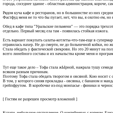
города, соседнее здание - областная администрация, короче, 
Рядом куча кафе и ресторанов, но в большинстве из них средн
Фастфуд меня не то что бы пугает, нет, что вы, я охотно ем, но
Обед в кафе типа "Уральские пельмени" — это порядка трехсот 
отдельно. Первый месяц ела там - появилась стойкая изжога.
Есть вариант покупать салаты-котлеты-что-там-еще в супермарке
отравилась нахер. Не до смерти, не до больничной койки, но 
Стала обедать у фактической свекрови. Но это 20 минут на пол
всего линейного состава и их начальства кроме меня и програ
Тут еще такое дело – Тофа стала жЫрной, нажрала тушу семиде
всяким разным причинам.
Поэтому Тофа стала обедать творогом и овсяной. Кою носит с с
В том, у которого синяя прокладка - овсянка, с бананом и ма
грейпфрутом. В коробочке из-под монпасье - финики и черносл
[ Гостям не разрешен просмотр вложений ]
Кстати, небольшое отступление. О контейнерах с кормом. Ез