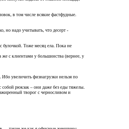
ловок, в том числе всякие фастфудные.
, но надо учитывать, что десерт -
с булочкой. Тоже месяц ела. Пока не
а же с клиентами у большинства (вернее, у
. Ибо увеличить физнагрузки нельзя по
с собой рюкзак – они даже без еды тяжелы.
безжиренный творог с черносливом и
ов — такие же как я офисные женщины.