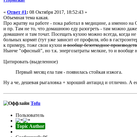
«Тормозки»
«
Ответ #1
:
08 Октября 2017, 18:52:43 »
Объемная тема какая.
Про жратву на работе - пока работал в медицине, а именно на С
и пр. Там не то, что домашнюю еду разогреть - там можно даже 
домашнее и там точат. Посещать кухню можно всегда, когда не н
больных кормят (тут уже зависит от профиля, ибо в гастроэнте
к примеру, тоже свои кухни
и вообще безотходное производст
Нынче "офисный", но т.к. энергозатраты мелкие, то и вообще н
Цитировать (выделенное)
Первый месяц ела там - появилась стойкая изжога.
Ну а че, дешевая рыгаловка + хороший антацид и отлично. А е
Tofu
Пользователь
Topic Author