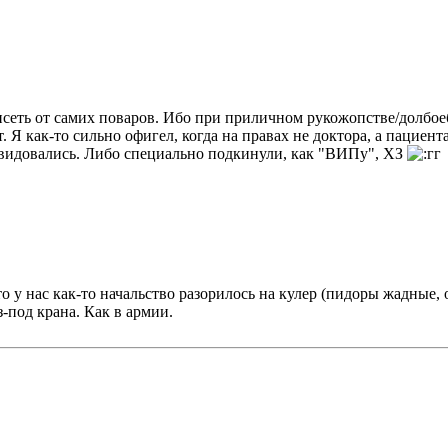
ависеть от самих поваров. Ибо при приличном рукожопстве/долб
 Я как-то сильно офигел, когда на правах не доктора, а пациент
завидовались. Либо специально подкинули, как "ВИПу", ХЗ
у нас как-то начальство разорилось на кулер (пидоры жадные, 
з-под крана. Как в армии.