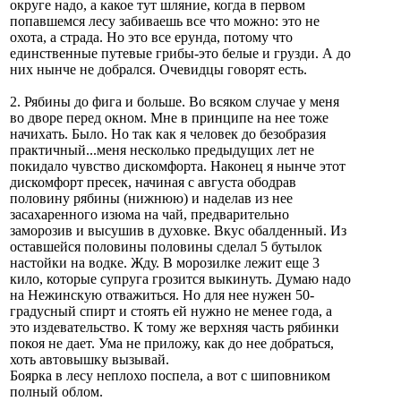
округе надо, а какое тут шляние, когда в первом
попавшемся лесу забиваешь все что можно: это не
охота, а страда. Но это все ерунда, потому что
единственные путевые грибы-это белые и грузди. А до
них нынче не добрался. Очевидцы говорят есть.
2. Рябины до фига и больше. Во всяком случае у меня
во дворе перед окном. Мне в принципе на нее тоже
начихать. Было. Но так как я человек до безобразия
практичный...меня несколько предыдущих лет не
покидало чувство дискомфорта. Наконец я нынче этот
дискомфорт пресек, начиная с августа ободрав
половину рябины (нижнюю) и наделав из нее
засахаренного изюма на чай, предварительно
заморозив и высушив в духовке. Вкус обалденный. Из
оставшейся половины половины сделал 5 бутылок
настойки на водке. Жду. В морозилке лежит еще 3
кило, которые супруга грозится выкинуть. Думаю надо
на Нежинскую отважиться. Но для нее нужен 50-
градусный спирт и стоять ей нужно не менее года, а
это издевательство. К тому же верхняя часть рябинки
покоя не дает. Ума не приложу, как до нее добраться,
хоть автовышку вызывай.
Боярка в лесу неплохо поспела, а вот с шиповником
полный облом.