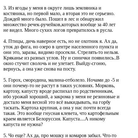
3. Из ягоды у меня в округе лишь земляника и
костяника, но первой мало, а вторая это не серьезно.
Дождей много было. Пошел в лес и обнаружил
множество речек-ручейков,которых вообще за 40 лет
не видел. Много сухих логов превратилось в русла.
4. Птицы, дичь наверное есть, но не охотник я. Ах да,
уток до фига, но озеро в центре населенного пункта и
они это, заразы, видимо просекли. Стрелять-то нельзя.
Кряканье из разных углов. Ну и синички появились..В
окно стучит сволочь и не улетает. Выйду-сгоню,
вернусь, а она уже снова на посту.
5. Горох, смородина, малина-отболело. Ночами до -5 и
они почему-то не растут в таких условиях. Морковь,
картоху, капусту вроде распихал по родственникам,
ибо урожай хороший, а закрома у меня не резиновые и
достало меня весной это всё выкидывать, на горбу
таскать. Картоха крупная, а она у нас почти всегда
такая. Это вообще гнусная клевета, что картофельным
краем является Белоруссия. Капуста....А никому
капуста не нужна?
5. Чо еще? Ах да, про мошку и комаров забыл. Что-то