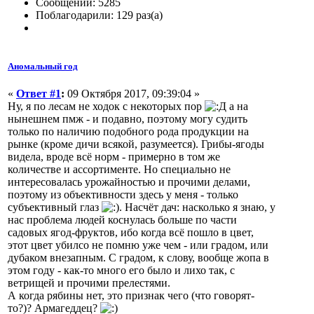
Сообщений: 5285
Поблагодарили: 129 раз(а)
Аномальный год
«
Ответ #1
:
09 Октября 2017, 09:39:04 »
Ну, я по лесам не ходок с некоторых пор
а на
нынешнем пмж - и подавно, поэтому могу судить
только по наличию подобного рода продукции на
рынке (кроме дичи всякой, разумеется). Грибы-ягоды
видела, вроде всё норм - примерно в том же
количестве и ассортименте. Но специально не
интересовалась урожайностью и прочими делами,
поэтому из объективности здесь у меня - только
субъективный глаз
. Насчёт дач: насколько я знаю, у
нас проблема людей коснулась больше по части
садовых ягод-фруктов, ибо когда всё пошло в цвет,
этот цвет убилсо не помню уже чем - или градом, или
дубаком внезапным. С градом, к слову, вообще жопа в
этом году - как-то много его было и лихо так, с
ветрищей и прочими прелестями.
А когда рябины нет, это признак чего (что говорят-
то?)? Армагеддец?