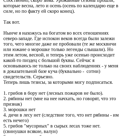
Собственно, скоро зима. Урожайные сезоны прошли,
которые весна, лето и осень (осень по календарю еще в
силе, но по факту ей скоро конец).
Так вот.
Нынче я нахожусь на богатом во всех отношениях
северо-западе. Где испокон веков всегда были залежи
того, чего многие даже не пробовали (те же москвичи
или южане о морошке только легенды слышали). Но
этим летом, весной, и теперь уже осенью происходит
какой-то пиздец с большой буквы. Сейчас я
основываюсь не только на своих наблюдениях - у меня
в доказательной базе куча (буквально - сотни)
свидетельств. Серьезно.
Теперь лишь тезисы, за которыми могу подписаться.
1. грибов в бору нет (лесных пожаров не было).
2. рябины нет (мне на нее начхать, но говорят, что это
признак)
3. морошки нет
4. дичи в лесу нет (следствие того, что нет рябины - им
есть нечего)
5. грибов "мусорных" в сырых лесах тоже нет.
(свинушки всякие, валуи)