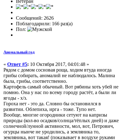
Ветеран
Сообщений: 2626
Поблагодарили: 166 раз(а)
Пол:
Аномальный год
«
Ответ #5
:
10 Октября 2017, 04:01:48 »
Рядом с домом сосновая роща, ходим втуда иногда
грибы собирать, аномалий не наблюдалось. Малина
была, грибы, соответственно.
Картофель самый обычный. Вот рябины хоть убей не
помню. Она у нас по всему городу растёт, а были ли
ягоды - х/з.
Гороха нет - это да. Словно бы остановился в
развитии. Облепиха, ирга - тоже. Тупо нет.
Вообще, многие огородники сетуют на капризы
природы (кол-во осадков/солнца/тёплых дней) и даже
солнечной/лунной активности, мол, вот, Петрович,
огурцы нынче не уродились, а земляника то,
земляника, вот такая! (показывает в воздухе руками