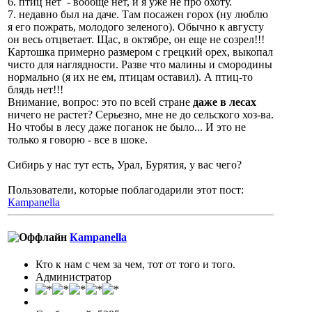
6. птиц нет - вообще нет, и я уже не про охоту.
7. недавно был на даче. Там посажен горох (ну люблю
я его пожрать, молодого зеленого). Обычно к августу
он весь отцветает. Щас, в октябре, он еще не созрел!!!
Картошка примерно размером с грецкий орех, выкопал
чисто для наглядности. Разве что малины и смородины
нормально (я их не ем, птицам оставил). А птиц-то
блядь нет!!!
Внимание, вопрос: это по всей стране
даже в лесах
ничего не растет? Серьезно, мне не до сельского хоз-ва.
Но чтобы в лесу даже поганок не было... И это не
только я говорю - все в шоке.
Сибирь у нас тут есть, Урал, Бурятия, у вас чего?
Пользователи, которые поблагодарили этот пост:
Кampanella
Кampanella
Кто к нам с чем за чем, тот от того и того.
Администратор