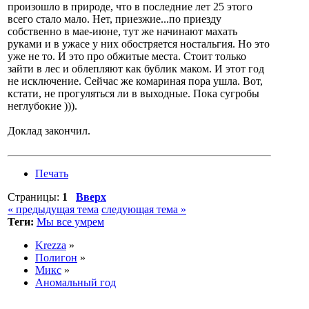
произошло в природе, что в последние лет 25 этого
всего стало мало. Нет, приезжие...по приезду
собственно в мае-июне, тут же начинают махать
руками и в ужасе у них обостряется ностальгия. Но это
уже не то. И это про обжитые места. Стоит только
зайти в лес и облепляют как бублик маком. И этот год
не исключение. Сейчас же комариная пора ушла. Вот,
кстати, не прогуляться ли в выходные. Пока сугробы
неглубокие ))).
Доклад закончил.
Печать
Страницы:
1
Вверх
« предыдущая тема
следующая тема »
Теги:
Мы все умрем
Krezza
»
Полигон
»
Микс
»
Аномальный год