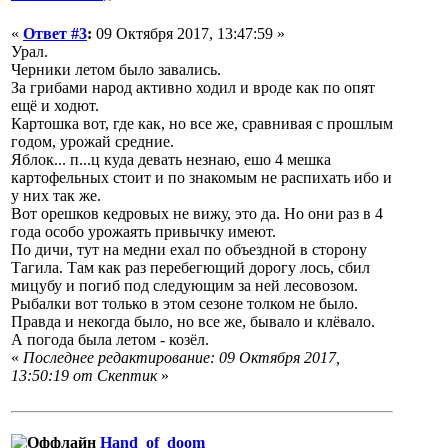
«
Ответ #3
:
09 Октября 2017, 13:47:59 »
Урал.
Черники летом было завались.
За грибами народ активно ходил и вроде как по опят
ещё и ходют.
Картошка вот, где как, но все же, сравнивая с прошлым
годом, урожай средние.
Яблок... п...ц куда девать незнаю, ешо 4 мешка
картофельных стоит и по знакомым не распихать ибо и
у них так же.
Вот орешков кедровых не вижу, это да. Но они раз в 4
года особо урожаять привычку имеют.
По дичи, тут на медни ехал по объездной в сторону
Тагила. Там как раз перебегющий дорогу лось, сбил
мицубу и погиб под следующим за ней лесовозом.
Рыбалки вот только в этом сезоне толком не было.
Правда и некогда было, но все же, бывало и клёвало.
А погода была летом - козёл.
«
Последнее редактирование: 09 Октября 2017,
13:50:19 от Скептик
»
Hand_of_doom