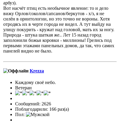
арбуз).
Вот насчёт птиц есть необычное явление: то и дело
вижу Орлов/соколов/сапсанов/беркутов - х/з, я не
силён в орнитологии, но это точно не вороны. Хотя
отродясь их в черте города не видел. А тут выйду на
улицу покурить - кружат над головой, мать их за ногу.
Природа - штука шаткая же.. Лет 15 назад город
заполонили божьи коровки - миллионы! Грелись под
первыми этажами панельных домов, да так, что самих
панелей видно не было.
Krezza
Каждому своё небо.
Ветеран
Сообщений: 2626
Поблагодарили: 166 раз(а)
Пол: