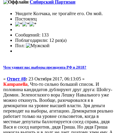
Сибирский Партизан
Увидите Колчака, не трогайте его. Он мой.
Постоялец
Сообщений: 133
Поблагодарили: 12 раз(а)
Пол:
Чем удивят нас выборы президента РФ в 2018?
«
Ответ #8
:
23 Октября 2017, 06:13:05 »
Кampanella
, Что-то сильно большой список. И
половина кандидатов дублируют друг друга: Шойгу-
Дюмин. Зеленоглазого вора Лешку Навального уже
можно откинуть. Вообще, разочаровался я в
демократии на уровне высшей власти. Зря деньги
переводят на выборы, агитацию. Демократия реально
работает только на уровне сельсоветов, когда в
местные депутаты баллотируется сосед справа, дядя
Вася и сосед напротив, дядя Гриша. Но дядя Гриша
никогда выпить и в долг не дает, поэтому хрен ему. А