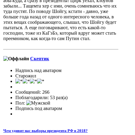
абы-куда, а сразу в президенты! Цирк уехал, клоунов
забыли... Тащемта хер с ими, очень сомневаюсь что их
туда пустят. По поводу Шойгу, кстати - давно, уже
больше года назад от одного интересного человека, в
этих вещах соображающего, слышал, что Шойгу будет
пытаться. А еще поговаривают, что есть какой-то
господин, тоже из КаГэБэ, который вдруг может стать
преемником, как когда-то сам Путин стал.
Скептик
Надпись над аватаром
Старожил
Сообщений: 266
Поблагодарили: 53 раз(а)
Пол:
Подпись под аватаром
Чем удивят нас выборы президента РФ в 2018?