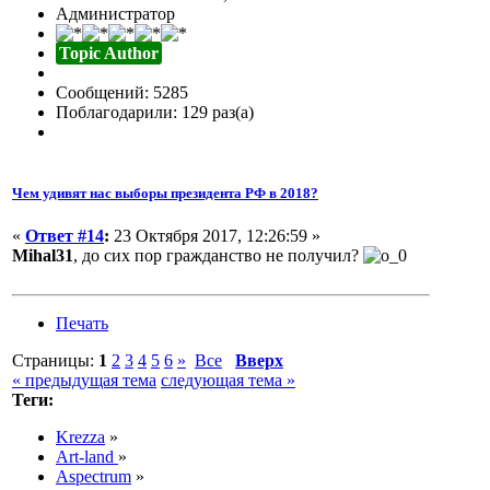
Администратор
Topic Author
Сообщений: 5285
Поблагодарили: 129 раз(а)
Чем удивят нас выборы президента РФ в 2018?
«
Ответ #14
:
23 Октября 2017, 12:26:59 »
Mihal31
, до сих пор гражданство не получил?
Печать
Страницы:
1
2
3
4
5
6
»
Все
Вверх
« предыдущая тема
следующая тема »
Теги:
Krezza
»
Art-land
»
Aspectrum
»