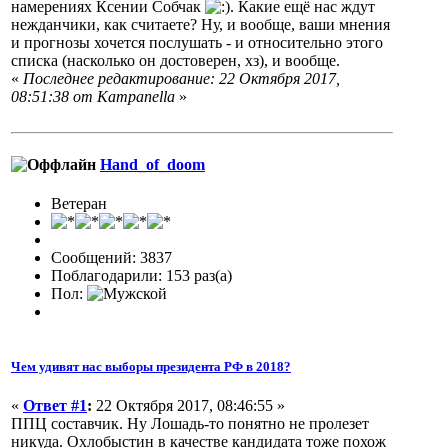
намерениях Ксении Собчак
. Какие ещё нас ждут
нежданчики, как считаете? Ну, и вообще, ваши мнения
и прогнозы хочется послушать - и относительно этого
списка (насколько он достоверен, хз), и вообще.
«
Последнее редактирование: 22 Октября 2017,
08:51:38 от Кampanella
»
Hand_of_doom
Ветеран
Сообщений: 3837
Поблагодарили: 153 раз(а)
Пол:
Чем удивят нас выборы президента РФ в 2018?
«
Ответ #1
:
22 Октября 2017, 08:46:55 »
ППЦ составчик. Ну Лошадь-то понятно не пролезет
никуда. Охлобыстин в качестве кандидата тоже похож