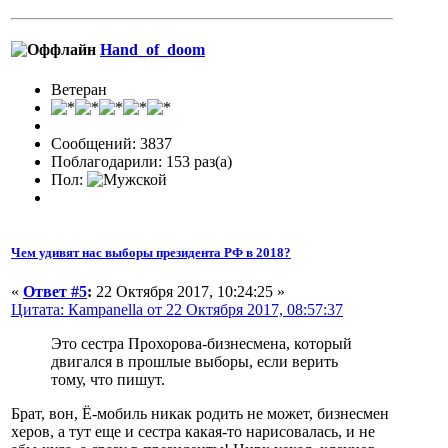
Hand_of_doom
Ветеран
Сообщений: 3837
Поблагодарили: 153 раз(а)
Пол:
Чем удивят нас выборы президента РФ в 2018?
«
Ответ #5
:
22 Октября 2017, 10:24:25 »
Цитата: Кampanella от 22 Октября 2017, 08:57:37
Это сестра Прохорова-бизнесмена, который
двигался в прошлые выборы, если верить
тому, что пишут.
Брат, вон, Ё-мобиль никак родить не может, бизнесмен
херов, а тут еще и сестра какая-то нарисовалась, и не