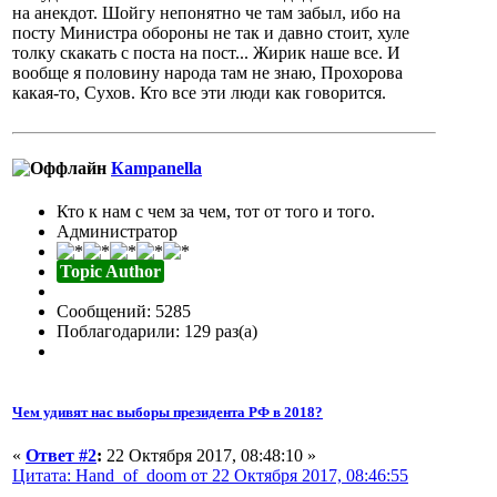
на анекдот. Шойгу непонятно че там забыл, ибо на
посту Министра обороны не так и давно стоит, хуле
толку скакать с поста на пост... Жирик наше все. И
вообще я половину народа там не знаю, Прохорова
какая-то, Сухов. Кто все эти люди как говорится.
Кampanella
Кто к нам с чем за чем, тот от того и того.
Администратор
Topic Author
Сообщений: 5285
Поблагодарили: 129 раз(а)
Чем удивят нас выборы президента РФ в 2018?
«
Ответ #2
:
22 Октября 2017, 08:48:10 »
Цитата: Hand_of_doom от 22 Октября 2017, 08:46:55