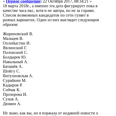
«
Первое сообщение
:
22 Октября 2017, 08:34:21 »
18 марта 2018г., а именно эта дата фигурирует пока в
качестве часа икс, хотя и не завтра, но не за горами.
Список возможных кандидатов по сети гуляет в
разных вариантах. Один из них выглядит следующим
образом:
Жириновский В.
Мальцев В.
Охлобыстин И.
Явлинский Г.
Полонский С.
Болдырев Ю.
Навальный А.
Баташёв А.
Шойгу С.
Витухновская А.
Сурайкин М.
Кадыров Р.
Собчак К.
Прохорова И.
Сухов А.
Дюмин А.
Не знаю, как вы, но я поржала от недавней новости о