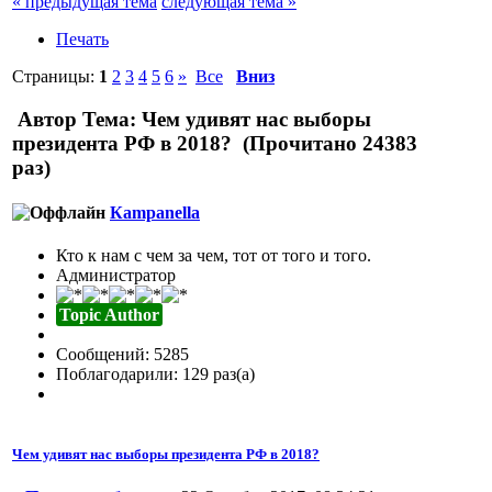
« предыдущая тема
следующая тема »
Печать
Страницы:
1
2
3
4
5
6
»
Все
Вниз
Автор
Тема: Чем удивят нас выборы
президента РФ в 2018? (Прочитано 24383
раз)
Кampanella
Кто к нам с чем за чем, тот от того и того.
Администратор
Topic Author
Сообщений: 5285
Поблагодарили: 129 раз(а)
Чем удивят нас выборы президента РФ в 2018?