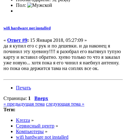
Пол:
wifi hardware not installed
«
Ответ #9
:
15 Января 2018, 05:27:09 »
да я купил его с рук и по дешевки. и да наконец я
починил эту хуевину!!!! я разобрал его вытянул тупую
карту и вставил обратно. хуево только то что я заказал
уже новую... хотя пока я его чинил я наебнул антенну.
но пока она держится тама на соплях все ок.
Печать
Страницы:
1
Вверх
« предыдущая тема
следующая тема »
Теги:
Krezza
»
Сервисный центр
»
Компьютеры
»
wifi hardware not installed