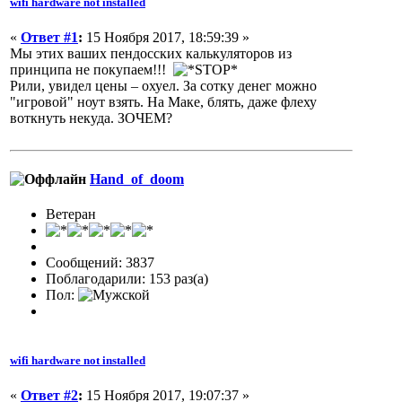
wifi hardware not installed
«
Ответ #1
:
15 Ноября 2017, 18:59:39 »
Мы этих ваших пендосских калькуляторов из
принципа не покупаем!!!
Рили, увидел цены – охуел. За сотку денег можно
"игровой" ноут взять. На Маке, блять, даже флеху
воткнуть некуда. ЗОЧЕМ?
Hand_of_doom
Ветеран
Сообщений: 3837
Поблагодарили: 153 раз(а)
Пол:
wifi hardware not installed
«
Ответ #2
:
15 Ноября 2017, 19:07:37 »