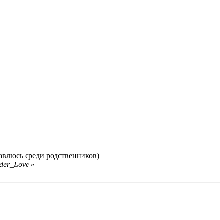
славлюсь среди родственников)
nder_Love
»