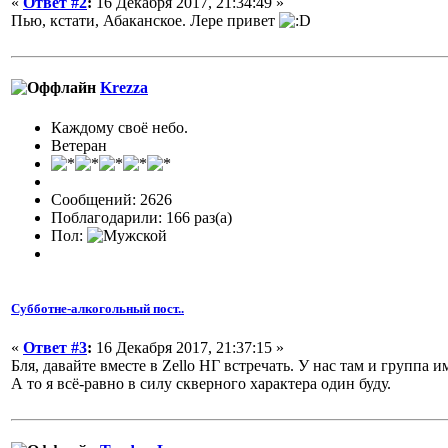
«
Ответ #2
:
16 Декабря 2017, 21:34:49 »
Пью, кстати, Абаканское. Лере привет
Krezza
Каждому своё небо.
Ветеран
Сообщений: 2626
Поблагодарили: 166 раз(а)
Пол:
Субботне-алкогольный пост..
«
Ответ #3
:
16 Декабря 2017, 21:37:15 »
Бля, давайте вместе в Zello НГ встречать. У нас там и группа и
А то я всё-равно в силу скверного характера один буду.