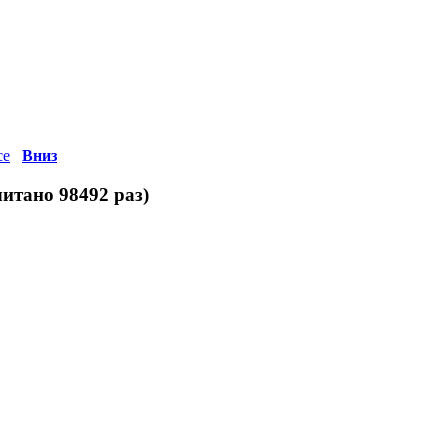
се
Вниз
итано 98492 раз)