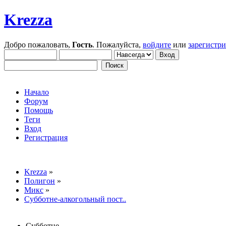
Krezza
Добро пожаловать,
Гость
. Пожалуйста,
войдите
или
зарегистр
Начало
Форум
Помощь
Теги
Вход
Регистрация
Krezza
»
Полигон
»
Микс
»
Субботне-алкогольный пост..
Субботне-