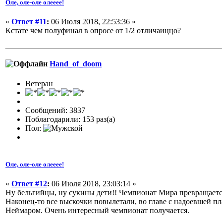
Оле, оле-оле олееее!
«
Ответ #11
:
06 Июля 2018, 22:53:36 »
Кстате чем полуфинал в опросе от 1/2 отличаиццо?
Hand_of_doom
Ветеран
Сообщений: 3837
Поблагодарили: 153 раз(а)
Пол:
Оле, оле-оле олееее!
«
Ответ #12
:
06 Июля 2018, 23:03:14 »
Ну бельгийцы, ну сукины дети!! Чемпионат Мира превращает
Наконец-то все выскочки повылетали, во главе с надоевшей п
Неймаром. Очень интересный чемпионат получается.