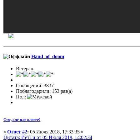
Просто нравится
Hand_of_doom
Ветеран
Сообщений: 3837
Поблагодарили: 153 раз(а)
Пол:
Оле, оле-оле олееее!
«
Ответ #2
:
05 Июля 2018, 17:33:35 »
Цитата: ЙетТи от 05 Июля 2018, 14:02:34