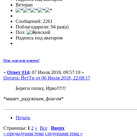
Ветеран
Сообщений: 2261
Поблагодарили: 94 раз(а)
Пол:
Надпись под аватаром
Оле, оле-оле олееее!
«
Ответ #14
:
07 Июля 2018, 09:57:19 »
Цитата: ЙетТи от 06 Июля 2018, 22:08:17
Береги попку, Ирко!!!!!!
*машет_радужным_флагом*
Печать
Страницы:
1
2
»
Все
Вверх
« предыдущая тема
следующая тема »