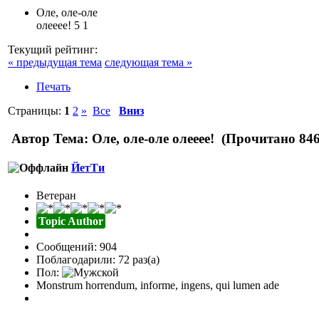
Оле, оле-оле
олееее!
5
1
Текущий рейтинг:
« предыдущая тема
следующая тема »
Печать
Страницы:
1
2
»
Все
Вниз
Автор
Тема: Оле, оле-оле олееее! (Прочитано 846
ЙетТи
Ветеран
Topic Author
Сообщений: 904
Поблагодарили: 72 раз(а)
Пол:
Monstrum horrendum, informe, ingens, qui lumen ade