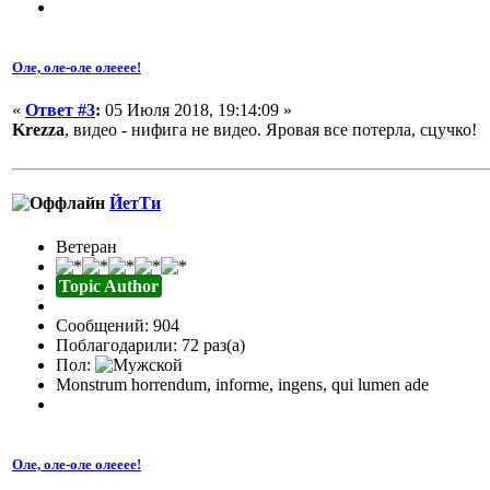
Оле, оле-оле олееее!
«
Ответ #3
:
05 Июля 2018, 19:14:09 »
Krezza
, видео - нифига не видео. Яровая все потерла, сцучко!
ЙетТи
Ветеран
Topic Author
Сообщений: 904
Поблагодарили: 72 раз(а)
Пол:
Monstrum horrendum, informe, ingens, qui lumen ade
Оле, оле-оле олееее!