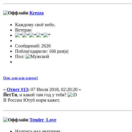
Krezza
Каждому своё небо.
Ветеран
Сообщений: 2626
Поблагодарили: 166 раз(а)
Пол:
Оле, оле-оле олееее!
«
Ответ #13
:
07 Июля 2018, 02:20:20 »
ЙетТи
, и какой там год у тебя?
В России Ютуб норм кажет.
Tender_Love
Надпись над аватаром