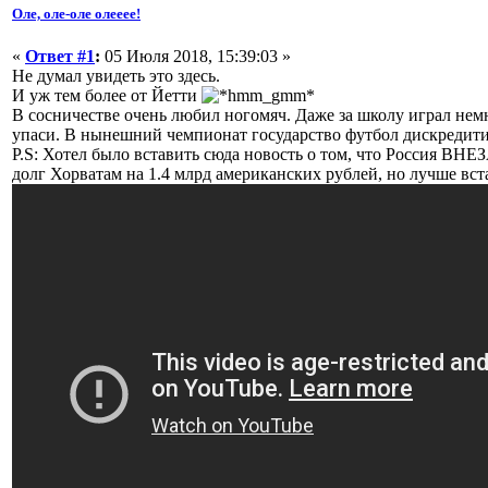
Оле, оле-оле олееее!
«
Ответ #1
:
05 Июля 2018, 15:39:03 »
Не думал увидеть это здесь.
И уж тем более от Йетти
В сосничестве очень любил ногомяч. Даже за школу играл нем
упаси. В нынешний чемпионат государство футбол дискредити
P.S: Хотел было вставить сюда новость о том, что Россия В
долг Хорватам на 1.4 млрд американских рублей, но лучше вст