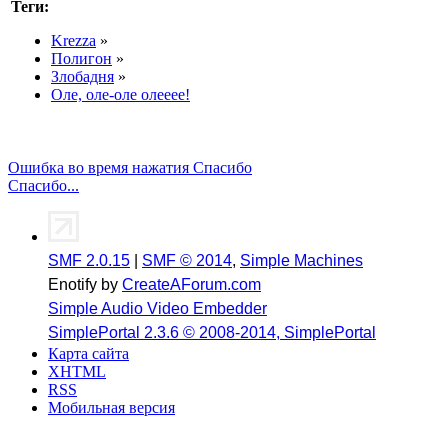
Теги:
Krezza
»
Полигон
»
Злобадня
»
Оле, оле-оле олееее!
Ошибка во время нажатия Спасибо
Спасибо...
SMF 2.0.15
|
SMF © 2014
,
Simple Machines
Enotify by
CreateAForum.com
Simple Audio Video Embedder
SimplePortal 2.3.6 © 2008-2014, SimplePortal
Карта сайта
XHTML
RSS
Мобильная версия