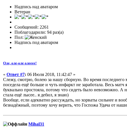
Надпись над аватаром
Ветеран
Сообщений: 2261
Поблагодарили: 94 раз(а)
Пол:
Надпись под аватаром
Оле, оле-оле олееее!
«
Ответ #7
:
06 Июля 2018, 11:42:47 »
Слежу, смотрю, болею за нашу сборную. Во время последнего 
поседела ещё больше и чуть инфаркт не заработала. Весь матч 
буквально простояла, потому что сидеть было невозможно. А 
стала ещё лысее.. я дебил, я знаю)
Вообще, если адекватно рассуждать, но хорваты сильнее и вооб
безнадёжный, поэтому хочу верить, что Госпожа Удача от наших
Mihal31