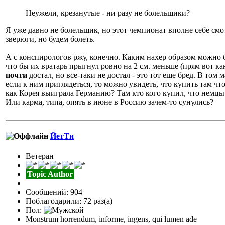
Неужели, крезанутые - ни разу не болельщики?
Я уже давно не болельщик, но этот чемпионат вполне себе смо
зверюги, но будем болеть.
А с конспирологов ржу, конечно. Каким нахер образом можно
что бы их вратарь прыгнул ровно на 2 см. меньше (прям вот ка
почти
достал, но все-таки не достал - это тот еще бред. В том 
если к ним приглядеться, то можно увидеть, что купить там чт
как Корея выиграла Германию? Там кто кого купил, что немц
Или карма, типа, опять в июне в Россию зачем-то сунулись?
ЙетТи
Ветеран
Topic Author
Сообщений: 904
Поблагодарили: 72 раз(а)
Пол:
Monstrum horrendum, informe, ingens, qui lumen ade