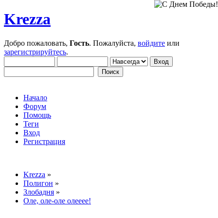
Krezza
Добро пожаловать,
Гость
. Пожалуйста,
войдите
или
зарегистрируйтесь
.
Начало
Форум
Помощь
Теги
Вход
Регистрация
Krezza
»
Полигон
»
Злобадня
»
Оле, оле-оле олееее!