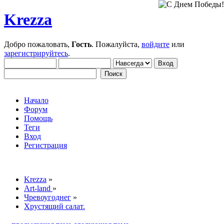
Krezza
Добро пожаловать,
Гость
. Пожалуйста,
войдите
или
зарегистрируйтесь
.
Начало
Форум
Помощь
Теги
Вход
Регистрация
Krezza
»
Art-land
»
Чревоугоднег
»
Хрустящий салат.