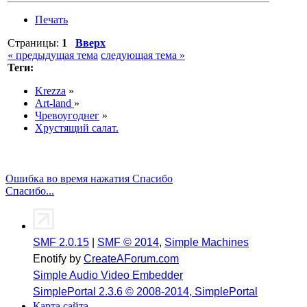
Печать
Страницы:
1
Вверх
« предыдущая тема
следующая тема »
Теги:
Krezza
»
Art-land
»
Чревоугоднег
»
Хрустящий салат.
Ошибка во время нажатия Спасибо
Спасибо...
SMF 2.0.15
|
SMF © 2014
,
Simple Machines
Enotify by
CreateAForum.com
Simple Audio Video Embedder
SimplePortal 2.3.6 © 2008-2014, SimplePortal
Карта сайта