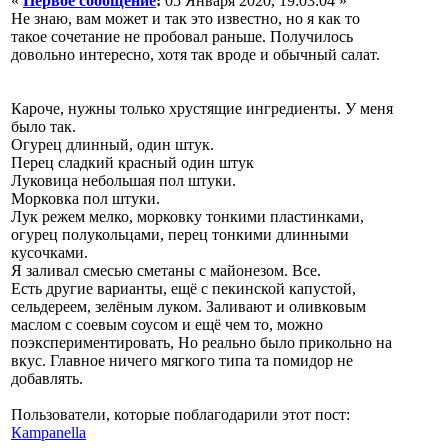
«
Первое сообщение
:
05 Января 2020, 19:03:04 »
Не знаю, вам может и так это известно, но я как то
такое сочетание не пробовал раньше. Получилось
довольно интересно, хотя так вроде и обычный салат.
Кароче, нужны только хрустящие ингредиенты. У меня
было так.
Огурец длинный, один штук.
Перец сладкий красный один штук
Луковица небольшая пол штуки.
Морковка пол штуки.
Лук режем мелко, морковку тонкими пластинками,
огурец полукольцами, перец тонкими длинными
кусочками.
Я заливал смесью сметаны с майонезом. Все.
Есть другие варианты, ещё с пекинской капустой,
сельдереем, зелёным луком. Заливают и оливковым
маслом с соевым соусом и ещё чем то, можно
поэкспериментировать, Но реально было прикольно на
вкус. Главное ничего мягкого типа та помидор не
добавлять.
Пользователи, которые поблагодарили этот пост:
Кampanella