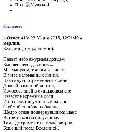
Пол:
Фиолетово
«
Ответ #13
:
23 Марта 2015, 12:21:40 »
мерлин
,
Белянин (тож рандомно):
Падает небо ажурным дождем,
Бывшее некогда синим...
Мы умираем, творим и живем
В мире изломанных линий.
Как силуэт, отраженный в окне
Долгой вагонной дороги,
Изморозь дней в очищающем сне
Взвесят небрежные боги.
И подведут неучтенный баланс
С уймой ошибок на бланке,
Щедро отдав подвернувшийся шанс -
Встретиться на полустанке.
Там, где грохочет на стыке ветров
Бешеный поезд Вселенной,