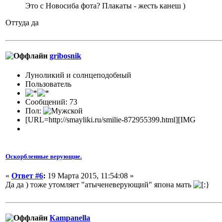
Это с Новосиба фота? Плакаты - жесть канеш )
Оттуда да
gribosnik
Луноликий и солнцеподобный
Пользователь
Сообщений: 73
Пол:
[URL=http://smayliki.ru/smilie-872955399.html][IMG
Оскорбленные верующие.
«
Ответ #6
:
19 Марта 2015, 11:54:08 »
Да да ) тоже утомляет "атыченеверующий" япона мать
Кampanella