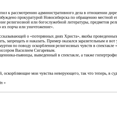
ил к рассмотрению административного дела в отношении дирек
возбуждено прокуратурой Новосибирска по обращению местной е
ие религиозной или богослужебной литературы, предметов рели
 их порча или уничтожение».
ссказывающей о «потерянных днях Христа», якобы проведенных 
ь, запрещать и наказать. Пример оказался заразительным и во
муртия по поводу оскорбления религиозных чувств в спектакле 
жиссером Василием Сигаревым.
енника-пьяницы, выведенный в спектакле, а также гипертрофи
 оскорбляющие мои чувства неверующего, так что теперь, в суд 
in
»