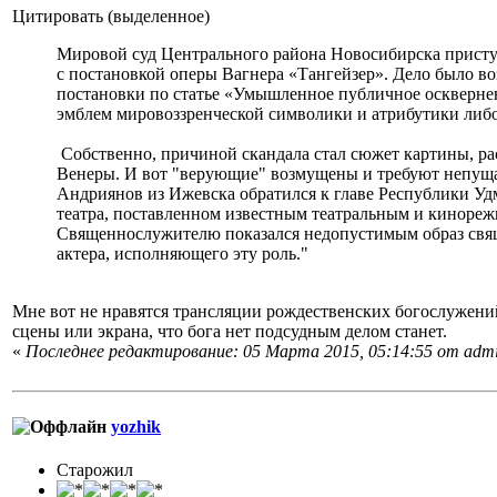
Цитировать (выделенное)
Мировой суд Центрального района Новосибирска приступ
с постановкой оперы Вагнера «Тангейзер». Дело было 
постановки по статье «Умышленное публичное осквернен
эмблем мировоззренческой символики и атрибутики либо
Собственно, причиной скандала стал сюжет картины, ра
Венеры. И вот "верующие" возмущены и требуют непущат
Андриянов из Ижевска обратился к главе Республики Уд
театра, поставленном известным театральным и киноре
Священнослужителю показался недопустимым образ свящ
актера, исполняющего эту роль."
Мне вот не нравятся трансляции рождественских богослужений,
сцены или экрана, что бога нет подсудным делом станет.
«
Последнее редактирование: 05 Марта 2015, 05:14:55 от adm
yozhik
Старожил