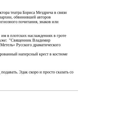
тора театра Бориса Мездрича в связи
пархии, обвинившей авторов
гиозного почитания, знаков или
им в плотских наслаждениях в гроте
т уже: "Священник Владимир
«Метель» Русского драматического
рованный наперсный крест в костюме
подавать. Эдак скоро и просто сказать со