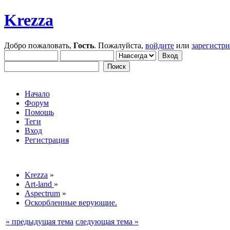
Krezza
Добро пожаловать,
Гость
. Пожалуйста,
войдите
или
зарегистр
Начало
Форум
Помощь
Теги
Вход
Регистрация
Krezza
»
Art-land
»
Aspectrum
»
Оскорбленные верующие.
« предыдущая тема
следующая тема »