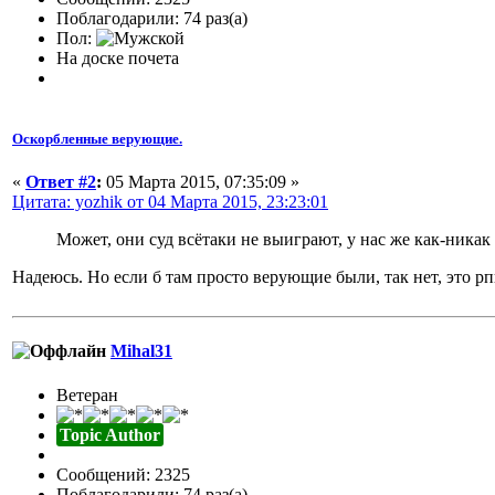
Поблагодарили: 74 раз(а)
Пол:
На доске почета
Оскорбленные верующие.
«
Ответ #2
:
05 Марта 2015, 07:35:09 »
Цитата: yozhik от 04 Марта 2015, 23:23:01
Может, они суд всётаки не выиграют, у нас же как-никак 
Надеюсь. Но если б там просто верующие были, так нет, это р
Mihal31
Ветеран
Topic Author
Сообщений: 2325
Поблагодарили: 74 раз(а)