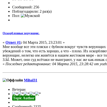
Сообщений: 256
Поблагодарили: 2 раз(а)
Пол:
Оскорбленные верующие.
«
Ответ #1
:
04 Марта 2015, 23:23:01 »
Мне вообще все эти пляски с бубном вокруг чувств верующих о
убеждений о том, что есть хорошо, а что - плохо. Их оскорб
верующие, нелегко им живётся в нашем жестоком мире - все тол
З.Ы. Может, они суд всётаки не выиграют, у нас же как-никак с
«
Последнее редактирование: 04 Марта 2015, 23:28:42 от yozh
Mihal31
Ветеран
Topic Author
Сообщений: 2325