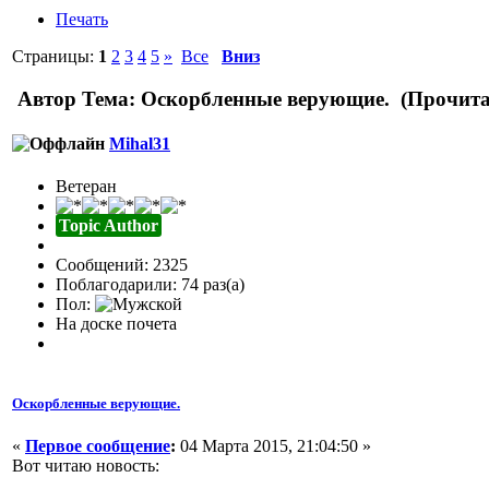
Печать
Страницы:
1
2
3
4
5
»
Все
Вниз
Автор
Тема: Оскорбленные верующие. (Прочитан
Mihal31
Ветеран
Topic Author
Сообщений: 2325
Поблагодарили: 74 раз(а)
Пол:
На доске почета
Оскорбленные верующие.
«
Первое сообщение
:
04 Марта 2015, 21:04:50 »
Вот читаю новость: