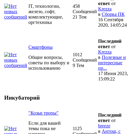
ответ
от
IT, технологии,
458
Krezza
железо, софт,
Сообщений
в
Сборка ПК
комплектующие,
21 Тем
16 Сентября
оргтехника
2020, 14:05:24
Последний
ответ
от
Смартфоны
Krezza
1012
Общие вопросы,
в
Полезные и
Сообщений
советы по выбору и
интересные
9 Тем
использованию
пр...
17 Июня 2023,
15:09:22
Инкубаторий
"Козьи тропы"
Последний
ответ
от
Если для вашей
breeze
темы пока не
1125
в
Антош, с
нашлось
Сообщений