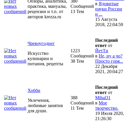
Обзоры, аналитика,
380
в
Ядовитые
практика, мануалы,
Сообщений
пауки России
рецензии и т.п. от
13 Тем
и ...
авторов krezza.ru
15 Августа
2018, 22:04:59
Последний
Чревоугоднег
ответ
от
1223
ЙетТи
Искусство
Сообщений
в
Не, ну а чо?
кулинарии и
38 Тем
Просто горя...
питания, рецепты
22 Декабря
2021, 20:04:27
Последний
Хобби
ответ
от
388
Mihal31
Увлечения,
Сообщений
в
Мое
любимые занятия
11 Тем
творчество.
для души.
19 Июля 2020,
21:26:30