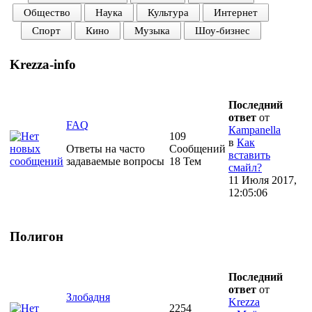
Общество
Наука
Культура
Интернет
Спорт
Кино
Музыка
Шоу-бизнес
Krezza-info
Последний
ответ
от
FAQ
Кampanella
109
в
Как
Ответы на часто
Сообщений
вставить
задаваемые вопросы
18 Тем
смайл?
11 Июля 2017,
12:05:06
Полигон
Последний
ответ
от
Злобадня
Krezza
2254