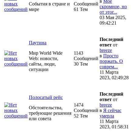
в
Моё
События в стране и
Сообщений
скромное, но
мире
61 Тем
от этог...
03 Мая 2025,
09:42:21
Последний
Паутина
ответ
от
breeze
Мир World Wide
1143
в
Просто
Web: новости,
Сообщений
поржать. О
сайты, люди,
30 Тем
соврем...
ситуации
11 Марта
2023, 02:49:28
Последний
Полосатый рейс
ответ
от
1474
breeze
Обстоятельства,
Сообщений
в
Я сейчас
требующие решения
52 Тем
умерла
или совета
11 Марта
2023, 01:58:31