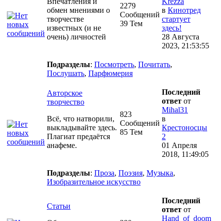
Впечатления и
Krezza
2279
обмен мнениями о
в
Кинотред
Сообщений
творчестве
стартует
39 Тем
известных (и не
здесь!
очень) личностей
28 Августа
2023, 21:53:55
Подразделы
:
Посмотреть
,
Почитать
,
Послушать
,
Парфюмерия
Последний
Авторское
ответ
от
творчество
Mihal31
823
Всё, что натворили,
в
Сообщений
выкладывайте здесь.
Крестоносцы
85 Тем
Плагиат предаётся
2
анафеме.
01 Апреля
2018, 11:49:05
Подразделы
:
Проза
,
Поэзия
,
Музыка
,
Изобразительное искусство
Последний
Статьи
ответ
от
Hand_of_doom