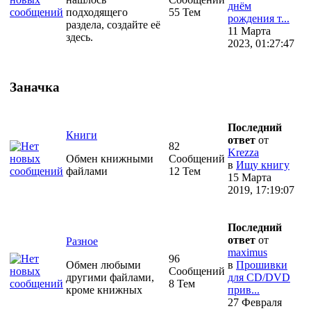
днём
подходящего
55 Тем
рождения т...
раздела, создайте её
11 Марта
здесь.
2023, 01:27:47
Заначка
Последний
Книги
ответ
от
82
Krezza
Обмен книжными
Сообщений
в
Ищу книгу
файлами
12 Тем
15 Марта
2019, 17:19:07
Последний
ответ
от
Разное
maximus
96
Обмен любыми
в
Прошивки
Сообщений
другими файлами,
для CD/DVD
8 Тем
кроме книжных
прив...
27 Февраля