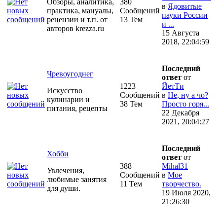
Обзоры, аналитика,
380
в
Ядовитые
практика, мануалы,
Сообщений
пауки России
рецензии и т.п. от
13 Тем
и ...
авторов krezza.ru
15 Августа
2018, 22:04:59
Последний
Чревоугоднег
ответ
от
1223
ЙетТи
Искусство
Сообщений
в
Не, ну а чо?
кулинарии и
38 Тем
Просто горя...
питания, рецепты
22 Декабря
2021, 20:04:27
Последний
Хобби
ответ
от
388
Mihal31
Увлечения,
Сообщений
в
Мое
любимые занятия
11 Тем
творчество.
для души.
19 Июля 2020,
21:26:30