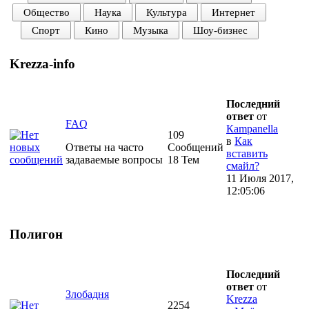
Общество
Наука
Культура
Интернет
Спорт
Кино
Музыка
Шоу-бизнес
Krezza-info
Последний
ответ
от
FAQ
Кampanella
109
в
Как
Ответы на часто
Сообщений
вставить
задаваемые вопросы
18 Тем
смайл?
11 Июля 2017,
12:05:06
Полигон
Последний
ответ
от
Злобадня
Krezza
2254