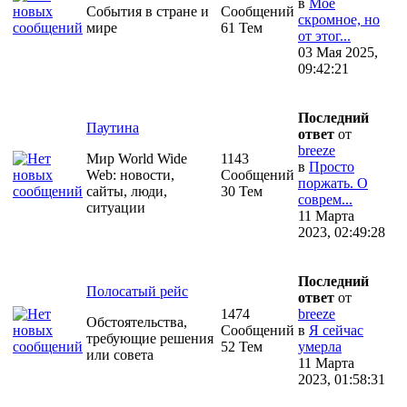
в
Моё
События в стране и
Сообщений
скромное, но
мире
61 Тем
от этог...
03 Мая 2025,
09:42:21
Последний
Паутина
ответ
от
breeze
Мир World Wide
1143
в
Просто
Web: новости,
Сообщений
поржать. О
сайты, люди,
30 Тем
соврем...
ситуации
11 Марта
2023, 02:49:28
Последний
Полосатый рейс
ответ
от
1474
breeze
Обстоятельства,
Сообщений
в
Я сейчас
требующие решения
52 Тем
умерла
или совета
11 Марта
2023, 01:58:31