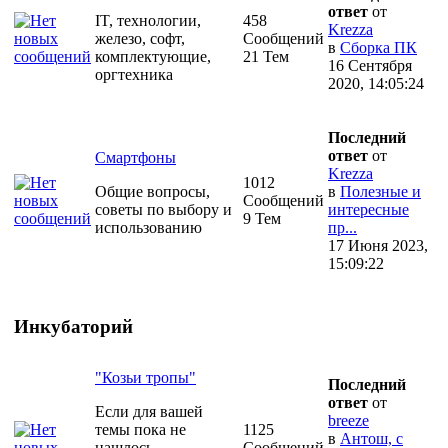
ответ
от
IT, технологии,
458
Krezza
железо, софт,
Сообщений
в
Сборка ПК
комплектующие,
21 Тем
16 Сентября
оргтехника
2020, 14:05:24
Последний
ответ
от
Смартфоны
Krezza
1012
Общие вопросы,
в
Полезные и
Сообщений
советы по выбору и
интересные
9 Тем
использованию
пр...
17 Июня 2023,
15:09:22
Инкубаторий
"Козьи тропы"
Последний
ответ
от
Если для вашей
breeze
темы пока не
1125
в
Антош, с
нашлось
Сообщений