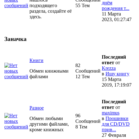
днём
подходящего
55 Тем
рождения т...
раздела, создайте её
11 Марта
здесь.
2023, 01:27:47
Заначка
Последний
Книги
ответ
от
82
Krezza
Обмен книжными
Сообщений
в
Ищу книгу
файлами
12 Тем
15 Марта
2019, 17:19:07
Последний
ответ
от
Разное
maximus
96
Обмен любыми
в
Прошивки
Сообщений
другими файлами,
для CD/DVD
8 Тем
кроме книжных
прив...
27 Февраля