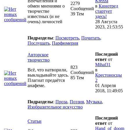
Впечатления и
Krezza
2279
обмен мнениями о
в
Кинотред
Сообщений
творчестве
стартует
39 Тем
известных (и не
здесь!
очень) личностей
28 Августа
2023, 21:53:55
Подразделы
:
Посмотреть
,
Почитать
,
Послушать
,
Парфюмерия
Последний
Авторское
ответ
от
творчество
Mihal31
823
Всё, что натворили,
в
Сообщений
выкладывайте здесь.
Крестоносцы
85 Тем
Плагиат предаётся
2
анафеме.
01 Апреля
2018, 11:49:05
Подразделы
:
Проза
,
Поэзия
,
Музыка
,
Изобразительное искусство
Последний
Статьи
ответ
от
Hand_of_doom