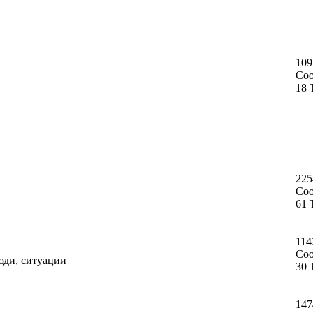
109
Со
18 
225
Со
61 
114
Со
юди, ситуации
30 
147