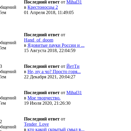
Последний ответ
от
Mihal31
общений
в
Крестоносцы 2
Тем
01 Апреля 2018, 11:49:05
Последний ответ
от
Hand_of_doom
общений
в
Ядовитые пауки России и ...
Тем
15 Августа 2018, 22:04:59
3
Последний ответ
от
ЙетТи
общений
в
Не, ну а чо? Просто горя...
Тем
22 Декабря 2021, 20:04:27
Последний ответ
от
Mihal31
общений
в
Мое творчество.
Тем
19 Июля 2020, 21:26:30
Последний ответ
от
2
Tender_Love
общений
в
кто какой скрытый смыл в...