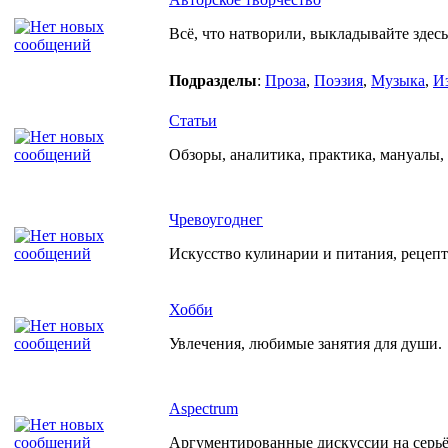
Всё, что натворили, выкладывайте здесь
Подразделы
:
Проза
,
Поэзия
,
Музыка
,
И
Статьи
Обзоры, аналитика, практика, мануалы, р
Чревоугоднег
Искусство кулинарии и питания, рецеп
Хобби
Увлечения, любимые занятия для души.
Aspectrum
Аргументированные дискуссии на серьёз