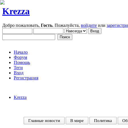
Krezza
Добро пожаловать,
Гость
. Пожалуйста,
войдите
или
зарегистр
Начало
Форум
Помощь
Теги
Вход
Регистрация
Krezza
Главные новости
В мире
Политика
Об