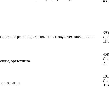
43 
395
, полезные решения, отзывы на бытовую технику, прочие
Со
11 
458
Со
ующие, оргтехника
21 
101
Со
спользованию
9 Т