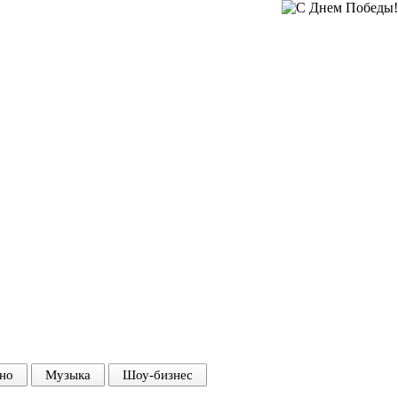
но
Музыка
Шоу-бизнес