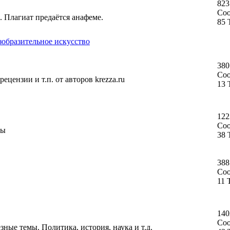
823
Со
. Плагиат предаётся анафеме.
85 
зобразительное искусство
380
Со
ецензии и т.п. от авторов krezza.ru
13 
122
Со
ты
38 
388
Со
11 
140
Со
ные темы. Политика, история, наука и т.д.