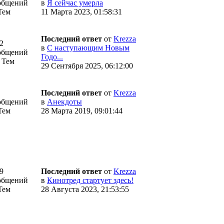
общений
в
Я сейчас умерла
Тем
11 Марта 2023, 01:58:31
Последний ответ
от
Krezza
2
в
С наступающим Новым
общений
Годо...
 Тем
29 Сентября 2025, 06:12:00
Последний ответ
от
Krezza
общений
в
Анекдоты
Тем
28 Марта 2019, 09:01:44
9
Последний ответ
от
Krezza
общений
в
Кинотред стартует здесь!
Тем
28 Августа 2023, 21:53:55