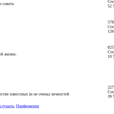
Со
и совета
52 
578
Со
126
825
Со
ей жизни.
10 
227
Со
стве известных (и не очень) личностей
39 
слушать
,
Парфюмерия