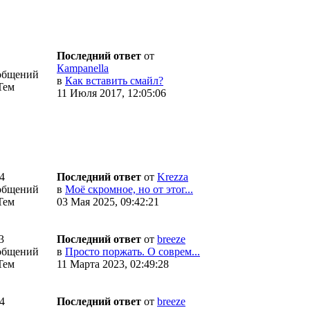
Последний ответ
от
Кampanella
общений
в
Как вставить смайл?
Тем
11 Июля 2017, 12:05:06
4
Последний ответ
от
Krezza
общений
в
Моё скромное, но от этог...
Тем
03 Мая 2025, 09:42:21
3
Последний ответ
от
breeze
общений
в
Просто поржать. О соврем...
Тем
11 Марта 2023, 02:49:28
4
Последний ответ
от
breeze