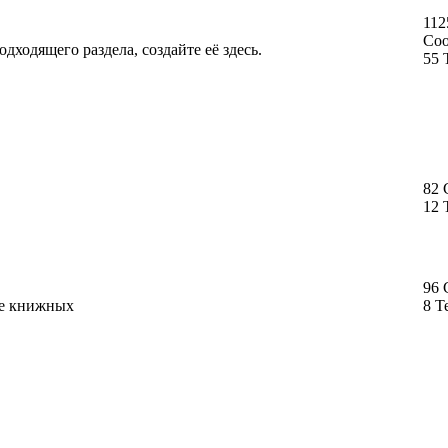
112
Со
дходящего раздела, создайте её здесь.
55 
82
12 
96
ме книжных
8 Т