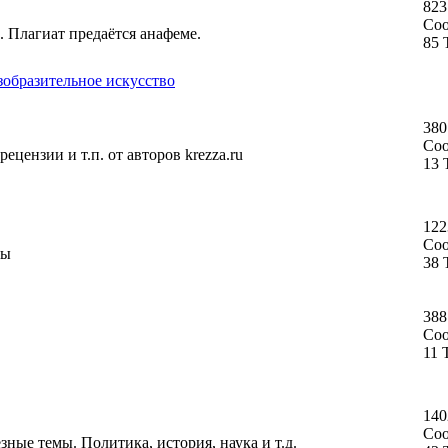
823
Со
. Плагиат предаётся анафеме.
85 
зобразительное искусство
380
Со
ецензии и т.п. от авторов krezza.ru
13 
122
Со
ты
38 
388
Со
11 
140
Со
ные темы. Политика, история, наука и т.д.