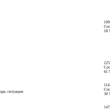
109
Со
18 
225
Со
61 
114
Со
юди, ситуации
30 
147