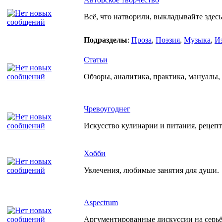
Всё, что натворили, выкладывайте здесь
Подразделы
:
Проза
,
Поэзия
,
Музыка
,
И
Статьи
Обзоры, аналитика, практика, мануалы, р
Чревоугоднег
Искусство кулинарии и питания, рецеп
Хобби
Увлечения, любимые занятия для души.
Aspectrum
Аргументированные дискуссии на серьёз