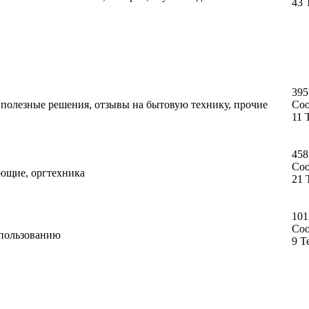
43 
395
, полезные решения, отзывы на бытовую технику, прочие
Со
11 
458
Со
ующие, оргтехника
21 
101
Со
спользованию
9 Т