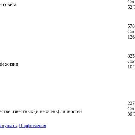
Со
и совета
52 
578
Со
126
825
Со
ей жизни.
10 
227
Со
стве известных (и не очень) личностей
39 
слушать
,
Парфюмерия