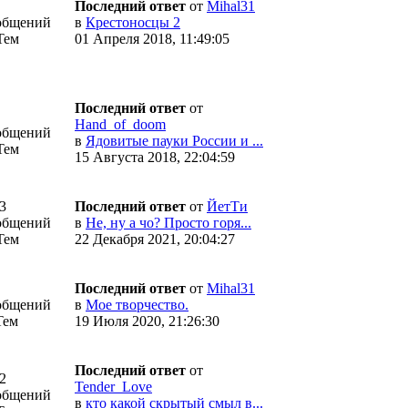
Последний ответ
от
Mihal31
общений
в
Крестоносцы 2
Тем
01 Апреля 2018, 11:49:05
Последний ответ
от
Hand_of_doom
общений
в
Ядовитые пауки России и ...
Тем
15 Августа 2018, 22:04:59
3
Последний ответ
от
ЙетТи
общений
в
Не, ну а чо? Просто горя...
Тем
22 Декабря 2021, 20:04:27
Последний ответ
от
Mihal31
общений
в
Мое творчество.
Тем
19 Июля 2020, 21:26:30
Последний ответ
от
2
Tender_Love
общений
в
кто какой скрытый смыл в...