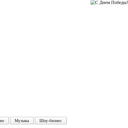
но
Музыка
Шоу-бизнес