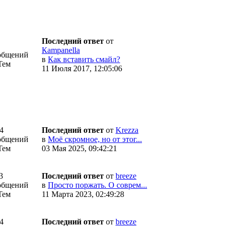
Последний ответ
от
Кampanella
общений
в
Как вставить смайл?
Тем
11 Июля 2017, 12:05:06
4
Последний ответ
от
Krezza
общений
в
Моё скромное, но от этог...
Тем
03 Мая 2025, 09:42:21
3
Последний ответ
от
breeze
общений
в
Просто поржать. О соврем...
Тем
11 Марта 2023, 02:49:28
4
Последний ответ
от
breeze