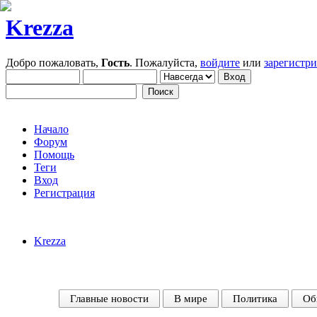
Krezza
Добро пожаловать,
Гость
. Пожалуйста,
войдите
или
зарегистр
Начало
Форум
Помощь
Теги
Вход
Регистрация
Krezza
Главные новости
В мире
Политика
Об