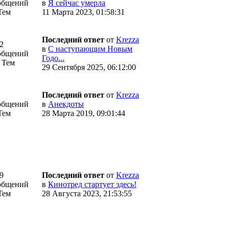
общений
в
Я сейчас умерла
Тем
11 Марта 2023, 01:58:31
Последний ответ
от
Krezza
2
в
С наступающим Новым
общений
Годо...
 Тем
29 Сентября 2025, 06:12:00
Последний ответ
от
Krezza
общений
в
Анекдоты
Тем
28 Марта 2019, 09:01:44
9
Последний ответ
от
Krezza
общений
в
Кинотред стартует здесь!
Тем
28 Августа 2023, 21:53:55