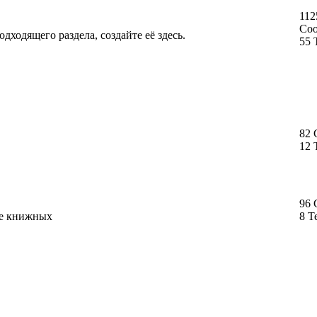
112
Со
дходящего раздела, создайте её здесь.
55 
82
12 
96
ме книжных
8 Т