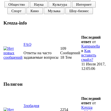
Общество
Наука
Культура
Интернет
Спорт
Кино
Музыка
Шоу-бизнес
Krezza-info
Последний
ответ
от
FAQ
Кampanella
109
в
Как
Ответы на часто
Сообщений
вставить
задаваемые вопросы
18 Тем
смайл?
11 Июля 2017,
12:05:06
Полигон
Последний
ответ
от
Злобадня
Krezza
2254