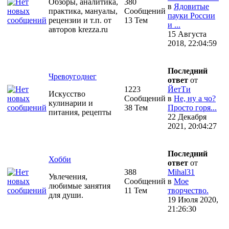
Обзоры, аналитика,
380
в
Ядовитые
практика, мануалы,
Сообщений
пауки России
рецензии и т.п. от
13 Тем
и ...
авторов krezza.ru
15 Августа
2018, 22:04:59
Последний
Чревоугоднег
ответ
от
1223
ЙетТи
Искусство
Сообщений
в
Не, ну а чо?
кулинарии и
38 Тем
Просто горя...
питания, рецепты
22 Декабря
2021, 20:04:27
Последний
Хобби
ответ
от
388
Mihal31
Увлечения,
Сообщений
в
Мое
любимые занятия
11 Тем
творчество.
для души.
19 Июля 2020,
21:26:30