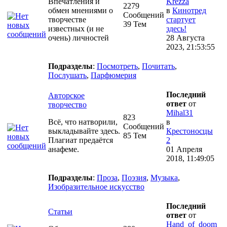
Впечатления и
Krezza
2279
обмен мнениями о
в
Кинотред
Сообщений
творчестве
стартует
39 Тем
известных (и не
здесь!
очень) личностей
28 Августа
2023, 21:53:55
Подразделы
:
Посмотреть
,
Почитать
,
Послушать
,
Парфюмерия
Последний
Авторское
ответ
от
творчество
Mihal31
823
Всё, что натворили,
в
Сообщений
выкладывайте здесь.
Крестоносцы
85 Тем
Плагиат предаётся
2
анафеме.
01 Апреля
2018, 11:49:05
Подразделы
:
Проза
,
Поэзия
,
Музыка
,
Изобразительное искусство
Последний
Статьи
ответ
от
Hand_of_doom