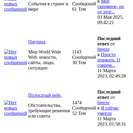
в
Моё
События в стране и
Сообщений
скромное, но
мире
61 Тем
от этог...
03 Мая 2025,
09:42:21
Последний
Паутина
ответ
от
breeze
Мир World Wide
1143
в
Просто
Web: новости,
Сообщений
поржать. О
сайты, люди,
30 Тем
соврем...
ситуации
11 Марта
2023, 02:49:28
Последний
Полосатый рейс
ответ
от
1474
breeze
Обстоятельства,
Сообщений
в
Я сейчас
требующие решения
52 Тем
умерла
или совета
11 Марта
2023, 01:58:31