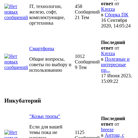
ответ
от
IT, технологии,
458
Krezza
железо, софт,
Сообщений
в
Сборка ПК
комплектующие,
21 Тем
16 Сентября
оргтехника
2020, 14:05:24
Последний
ответ
от
Смартфоны
Krezza
1012
Общие вопросы,
в
Полезные и
Сообщений
советы по выбору и
интересные
9 Тем
использованию
пр...
17 Июня 2023,
15:09:22
Инкубаторий
"Козьи тропы"
Последний
ответ
от
Если для вашей
breeze
темы пока не
1125
в
Антош, с
нашлось
Сообщений