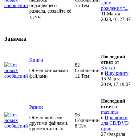
днём
подходящего
55 Тем
рождения т...
раздела, создайте её
11 Марта
здесь.
2023, 01:27:47
Заначка
Последний
Книги
ответ
от
82
Krezza
Обмен книжными
Сообщений
в
Ищу книгу
файлами
12 Тем
15 Марта
2019, 17:19:07
Последний
ответ
от
Разное
maximus
96
Обмен любыми
в
Прошивки
Сообщений
другими файлами,
для CD/DVD
8 Тем
кроме книжных
прив...
27 Февраля