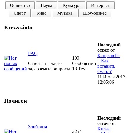
Общество
Наука
Культура
Интернет
Спорт
Кино
Музыка
Шоу-бизнес
Krezza-info
Последний
ответ
от
FAQ
Кampanella
109
в
Как
Ответы на часто
Сообщений
вставить
задаваемые вопросы
18 Тем
смайл?
11 Июля 2017,
12:05:06
Полигон
Последний
ответ
от
Злобадня
Krezza
2254