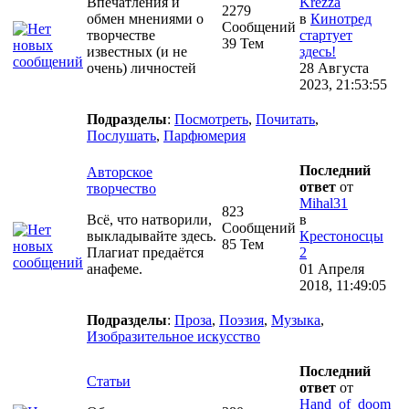
Впечатления и
Krezza
2279
обмен мнениями о
в
Кинотред
Сообщений
творчестве
стартует
39 Тем
известных (и не
здесь!
очень) личностей
28 Августа
2023, 21:53:55
Подразделы
:
Посмотреть
,
Почитать
,
Послушать
,
Парфюмерия
Последний
Авторское
ответ
от
творчество
Mihal31
823
Всё, что натворили,
в
Сообщений
выкладывайте здесь.
Крестоносцы
85 Тем
Плагиат предаётся
2
анафеме.
01 Апреля
2018, 11:49:05
Подразделы
:
Проза
,
Поэзия
,
Музыка
,
Изобразительное искусство
Последний
Статьи
ответ
от
Hand_of_doom