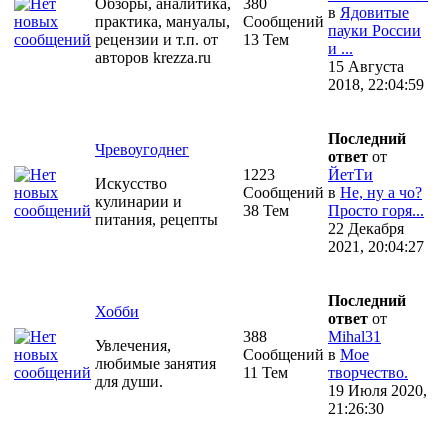
Обзоры, аналитика,
380
в
Ядовитые
практика, мануалы,
Сообщений
пауки России
рецензии и т.п. от
13 Тем
и ...
авторов krezza.ru
15 Августа
2018, 22:04:59
Последний
Чревоугоднег
ответ
от
1223
ЙетТи
Искусство
Сообщений
в
Не, ну а чо?
кулинарии и
38 Тем
Просто горя...
питания, рецепты
22 Декабря
2021, 20:04:27
Последний
Хобби
ответ
от
388
Mihal31
Увлечения,
Сообщений
в
Мое
любимые занятия
11 Тем
творчество.
для души.
19 Июля 2020,
21:26:30