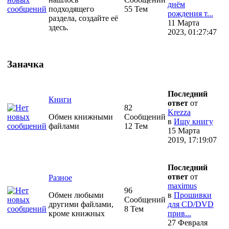
днём
подходящего
55 Тем
рождения т...
раздела, создайте её
11 Марта
здесь.
2023, 01:27:47
Заначка
Последний
Книги
ответ
от
82
Krezza
Обмен книжными
Сообщений
в
Ищу книгу
файлами
12 Тем
15 Марта
2019, 17:19:07
Последний
ответ
от
Разное
maximus
96
Обмен любыми
в
Прошивки
Сообщений
другими файлами,
для CD/DVD
8 Тем
кроме книжных
прив...
27 Февраля