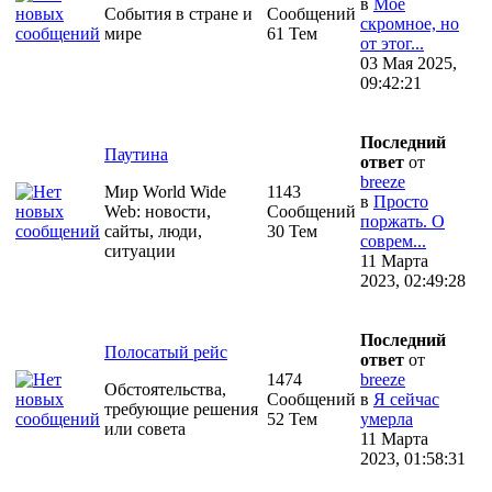
в
Моё
События в стране и
Сообщений
скромное, но
мире
61 Тем
от этог...
03 Мая 2025,
09:42:21
Последний
Паутина
ответ
от
breeze
Мир World Wide
1143
в
Просто
Web: новости,
Сообщений
поржать. О
сайты, люди,
30 Тем
соврем...
ситуации
11 Марта
2023, 02:49:28
Последний
Полосатый рейс
ответ
от
1474
breeze
Обстоятельства,
Сообщений
в
Я сейчас
требующие решения
52 Тем
умерла
или совета
11 Марта
2023, 01:58:31