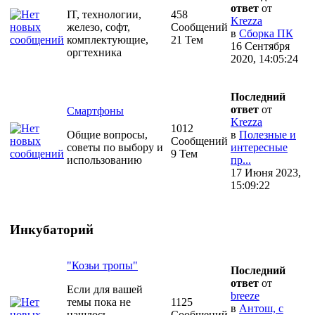
ответ
от
IT, технологии,
458
Krezza
железо, софт,
Сообщений
в
Сборка ПК
комплектующие,
21 Тем
16 Сентября
оргтехника
2020, 14:05:24
Последний
ответ
от
Смартфоны
Krezza
1012
Общие вопросы,
в
Полезные и
Сообщений
советы по выбору и
интересные
9 Тем
использованию
пр...
17 Июня 2023,
15:09:22
Инкубаторий
"Козьи тропы"
Последний
ответ
от
Если для вашей
breeze
темы пока не
1125
в
Антош, с
нашлось
Сообщений