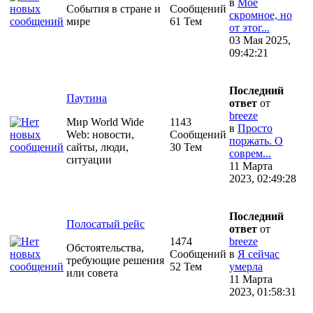
в
Моё
События в стране и
Сообщений
скромное, но
мире
61 Тем
от этог...
03 Мая 2025,
09:42:21
Последний
Паутина
ответ
от
breeze
Мир World Wide
1143
в
Просто
Web: новости,
Сообщений
поржать. О
сайты, люди,
30 Тем
соврем...
ситуации
11 Марта
2023, 02:49:28
Последний
Полосатый рейс
ответ
от
1474
breeze
Обстоятельства,
Сообщений
в
Я сейчас
требующие решения
52 Тем
умерла
или совета
11 Марта
2023, 01:58:31