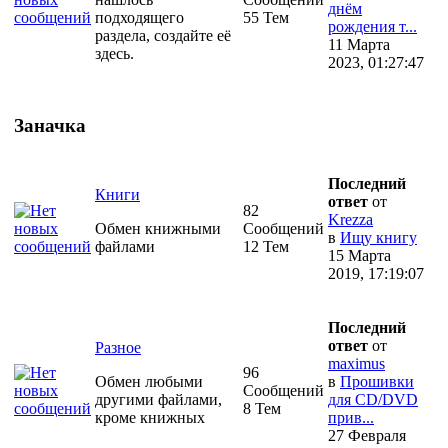
днём
подходящего
55 Тем
рождения т...
раздела, создайте её
11 Марта
здесь.
2023, 01:27:47
Заначка
Последний
Книги
ответ
от
82
Krezza
Обмен книжными
Сообщений
в
Ищу книгу
файлами
12 Тем
15 Марта
2019, 17:19:07
Последний
ответ
от
Разное
maximus
96
Обмен любыми
в
Прошивки
Сообщений
другими файлами,
для CD/DVD
8 Тем
кроме книжных
прив...
27 Февраля