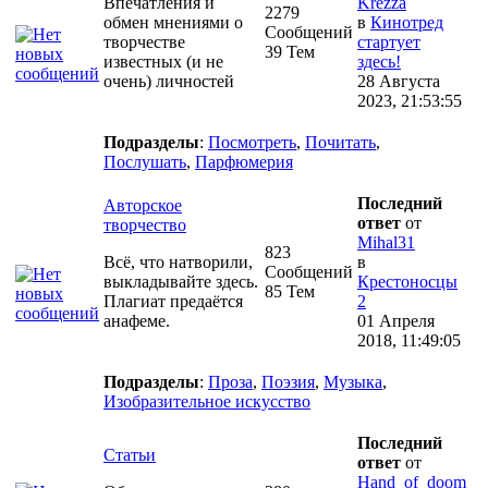
Впечатления и
Krezza
2279
обмен мнениями о
в
Кинотред
Сообщений
творчестве
стартует
39 Тем
известных (и не
здесь!
очень) личностей
28 Августа
2023, 21:53:55
Подразделы
:
Посмотреть
,
Почитать
,
Послушать
,
Парфюмерия
Последний
Авторское
ответ
от
творчество
Mihal31
823
Всё, что натворили,
в
Сообщений
выкладывайте здесь.
Крестоносцы
85 Тем
Плагиат предаётся
2
анафеме.
01 Апреля
2018, 11:49:05
Подразделы
:
Проза
,
Поэзия
,
Музыка
,
Изобразительное искусство
Последний
Статьи
ответ
от
Hand_of_doom