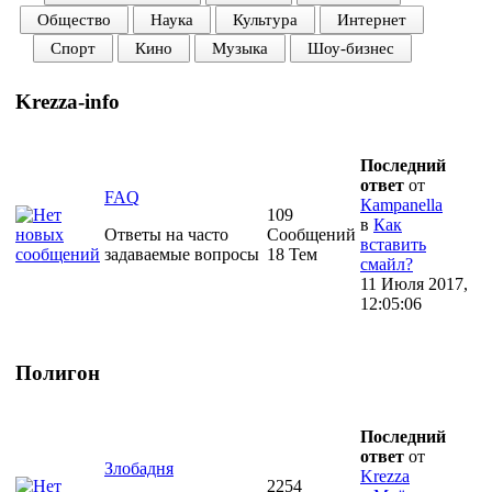
Общество
Наука
Культура
Интернет
Спорт
Кино
Музыка
Шоу-бизнес
Krezza-info
Последний
ответ
от
FAQ
Кampanella
109
в
Как
Ответы на часто
Сообщений
вставить
задаваемые вопросы
18 Тем
смайл?
11 Июля 2017,
12:05:06
Полигон
Последний
ответ
от
Злобадня
Krezza
2254