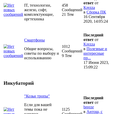
ответ
от
IT, технологии,
458
Krezza
железо, софт,
Сообщений
в
Сборка ПК
комплектующие,
21 Тем
16 Сентября
оргтехника
2020, 14:05:24
Последний
ответ
от
Смартфоны
Krezza
1012
Общие вопросы,
в
Полезные и
Сообщений
советы по выбору и
интересные
9 Тем
использованию
пр...
17 Июня 2023,
15:09:22
Инкубаторий
"Козьи тропы"
Последний
ответ
от
Если для вашей
breeze
темы пока не
1125
в
Антош, с
нашлось
Сообщений