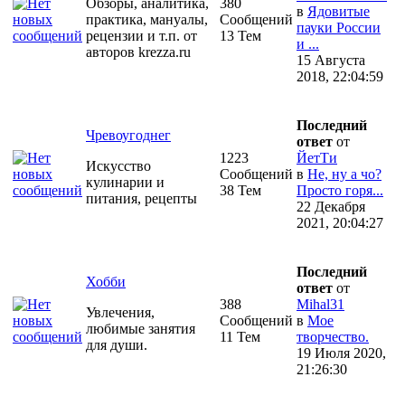
Обзоры, аналитика,
380
в
Ядовитые
практика, мануалы,
Сообщений
пауки России
рецензии и т.п. от
13 Тем
и ...
авторов krezza.ru
15 Августа
2018, 22:04:59
Последний
Чревоугоднег
ответ
от
1223
ЙетТи
Искусство
Сообщений
в
Не, ну а чо?
кулинарии и
38 Тем
Просто горя...
питания, рецепты
22 Декабря
2021, 20:04:27
Последний
Хобби
ответ
от
388
Mihal31
Увлечения,
Сообщений
в
Мое
любимые занятия
11 Тем
творчество.
для души.
19 Июля 2020,
21:26:30