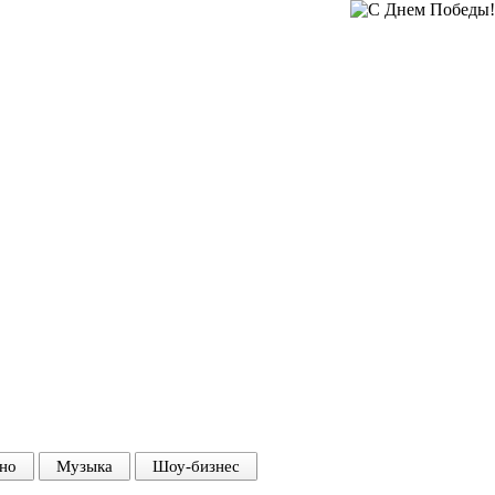
но
Музыка
Шоу-бизнес