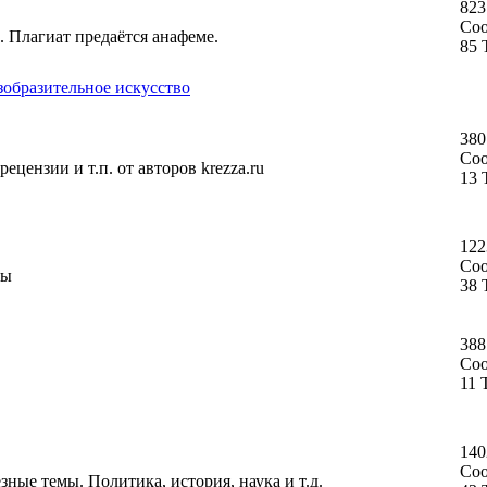
823
Со
. Плагиат предаётся анафеме.
85 
зобразительное искусство
380
Со
ецензии и т.п. от авторов krezza.ru
13 
122
Со
ты
38 
388
Со
11 
140
Со
ные темы. Политика, история, наука и т.д.