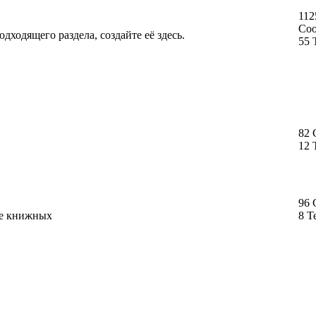
112
Со
дходящего раздела, создайте её здесь.
55 
82
12 
96
ме книжных
8 Т