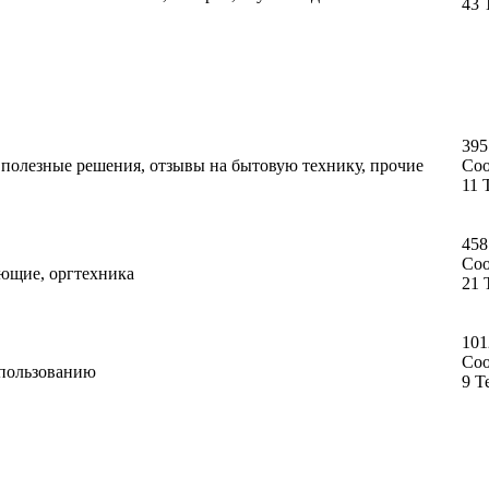
43 
395
, полезные решения, отзывы на бытовую технику, прочие
Со
11 
458
Со
ующие, оргтехника
21 
101
Со
спользованию
9 Т