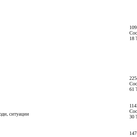
109
Со
18 
225
Со
61 
114
Со
юди, ситуации
30 
147