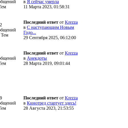
общений
в
Я сейчас умерла
Тем
11 Марта 2023, 01:58:31
Последний ответ
от
Krezza
2
в
С наступающим Новым
общений
Годо...
 Тем
29 Сентября 2025, 06:12:00
Последний ответ
от
Krezza
общений
в
Анекдоты
Тем
28 Марта 2019, 09:01:44
9
Последний ответ
от
Krezza
общений
в
Кинотред стартует здесь!
Тем
28 Августа 2023, 21:53:55