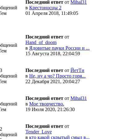
Последний ответ
от
Mihal31
общений
в
Крестоносцы 2
Тем
01 Апреля 2018, 11:49:05
Последний ответ
от
Hand_of_doom
общений
в
Ядовитые пауки России и ...
Тем
15 Августа 2018, 22:04:59
3
Последний ответ
от
ЙетТи
общений
в
Не, ну а чо? Просто горя...
Тем
22 Декабря 2021, 20:04:27
Последний ответ
от
Mihal31
общений
в
Мое творчество.
Тем
19 Июля 2020, 21:26:30
Последний ответ
от
2
Tender_Love
общений
в
кто какой скрытый смыл в...