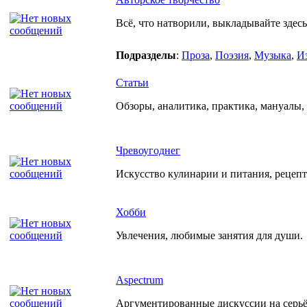
Всё, что натворили, выкладывайте здесь
Подразделы
:
Проза
,
Поэзия
,
Музыка
,
И
Статьи
Обзоры, аналитика, практика, мануалы, р
Чревоугоднег
Искусство кулинарии и питания, рецеп
Хобби
Увлечения, любимые занятия для души.
Aspectrum
Аргументированные дискуссии на серьёз