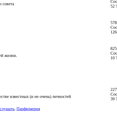
Со
и совета
52 
578
Со
126
825
Со
ей жизни.
10 
227
Со
стве известных (и не очень) личностей
39 
слушать
,
Парфюмерия