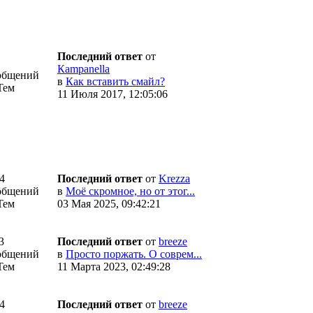
Последний ответ
от
Кampanella
общений
в
Как вставить смайл?
Тем
11 Июля 2017, 12:05:06
4
Последний ответ
от
Krezza
общений
в
Моё скромное, но от этог...
Тем
03 Мая 2025, 09:42:21
3
Последний ответ
от
breeze
общений
в
Просто поржать. О соврем...
Тем
11 Марта 2023, 02:49:28
4
Последний ответ
от
breeze