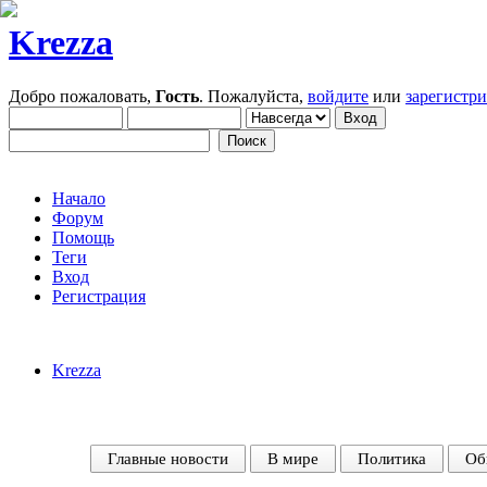
Krezza
Добро пожаловать,
Гость
. Пожалуйста,
войдите
или
зарегистр
Начало
Форум
Помощь
Теги
Вход
Регистрация
Krezza
Главные новости
В мире
Политика
Об