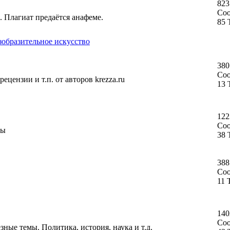
823
Со
. Плагиат предаётся анафеме.
85 
зобразительное искусство
380
Со
ецензии и т.п. от авторов krezza.ru
13 
122
Со
ты
38 
388
Со
11 
140
Со
ные темы. Политика, история, наука и т.д.