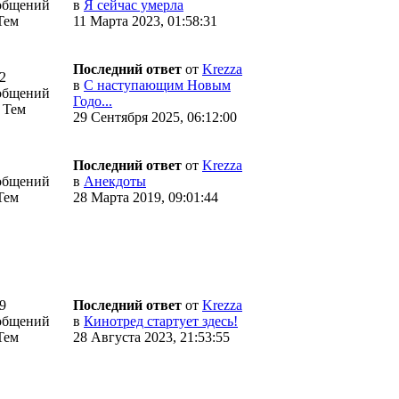
общений
в
Я сейчас умерла
Тем
11 Марта 2023, 01:58:31
Последний ответ
от
Krezza
2
в
С наступающим Новым
общений
Годо...
 Тем
29 Сентября 2025, 06:12:00
Последний ответ
от
Krezza
общений
в
Анекдоты
Тем
28 Марта 2019, 09:01:44
9
Последний ответ
от
Krezza
общений
в
Кинотред стартует здесь!
Тем
28 Августа 2023, 21:53:55