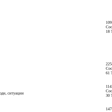
109
Со
18 
225
Со
61 
114
Со
юди, ситуации
30 
147