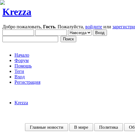
Krezza
Добро пожаловать,
Гость
. Пожалуйста,
войдите
или
зарегистр
Начало
Форум
Помощь
Теги
Вход
Регистрация
Krezza
Главные новости
В мире
Политика
Об