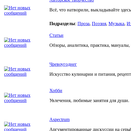
Всё, что натворили, выкладывайте здесь
Подразделы
:
Проза
,
Поэзия
,
Музыка
,
И
Статьи
Обзоры, аналитика, практика, мануалы, р
Чревоугоднег
Искусство кулинарии и питания, рецеп
Хобби
Увлечения, любимые занятия для души.
Aspectrum
Аргументированные дискуссии на серьёз