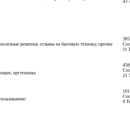
43 
395
, полезные решения, отзывы на бытовую технику, прочие
Со
11 
458
Со
ующие, оргтехника
21 
101
Со
спользованию
9 Т