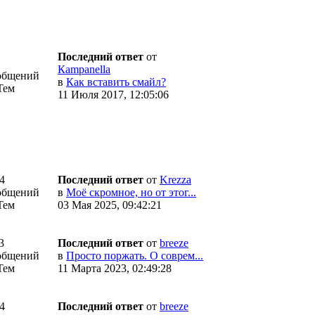
Последний ответ
от
Кampanella
общений
в
Как вставить смайл?
Тем
11 Июля 2017, 12:05:06
4
Последний ответ
от
Krezza
общений
в
Моё скромное, но от этог...
Тем
03 Мая 2025, 09:42:21
3
Последний ответ
от
breeze
общений
в
Просто поржать. О соврем...
Тем
11 Марта 2023, 02:49:28
4
Последний ответ
от
breeze