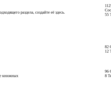
112
Со
дходящего раздела, создайте её здесь.
55 
82
12 
96
ме книжных
8 Т