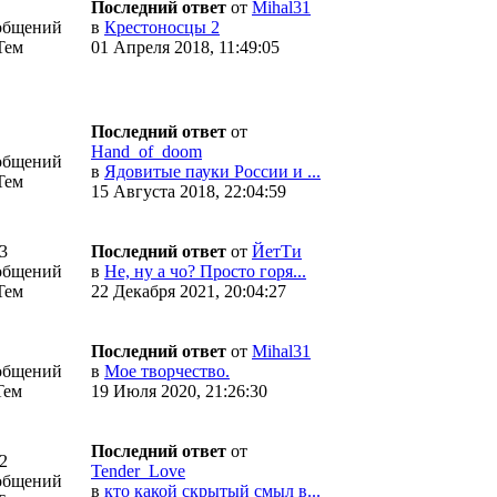
Последний ответ
от
Mihal31
общений
в
Крестоносцы 2
Тем
01 Апреля 2018, 11:49:05
Последний ответ
от
Hand_of_doom
общений
в
Ядовитые пауки России и ...
Тем
15 Августа 2018, 22:04:59
3
Последний ответ
от
ЙетТи
общений
в
Не, ну а чо? Просто горя...
Тем
22 Декабря 2021, 20:04:27
Последний ответ
от
Mihal31
общений
в
Мое творчество.
Тем
19 Июля 2020, 21:26:30
Последний ответ
от
2
Tender_Love
общений
в
кто какой скрытый смыл в...