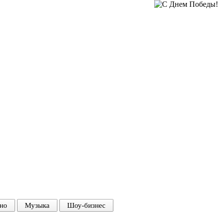
но
Музыка
Шоу-бизнес