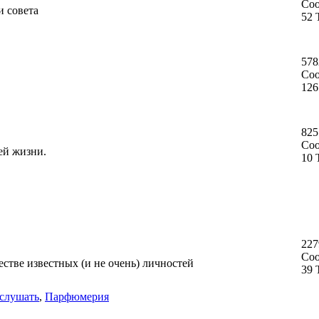
Со
и совета
52 
578
Со
126
825
Со
ей жизни.
10 
227
Со
стве известных (и не очень) личностей
39 
слушать
,
Парфюмерия