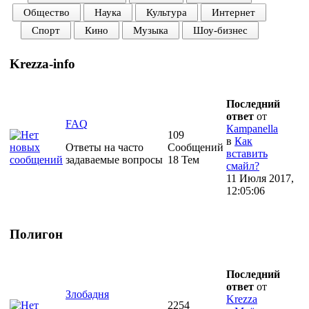
Общество
Наука
Культура
Интернет
Спорт
Кино
Музыка
Шоу-бизнес
Krezza-info
Последний
ответ
от
FAQ
Кampanella
109
в
Как
Ответы на часто
Сообщений
вставить
задаваемые вопросы
18 Тем
смайл?
11 Июля 2017,
12:05:06
Полигон
Последний
ответ
от
Злобадня
Krezza
2254