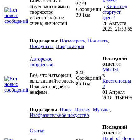
Впечатления и
Krezza
2279
обмен мнениями о
в
Кинотред
Сообщений
творчестве
стартует
39 Тем
известных (и не
здесь!
очень) личностей
28 Августа
2023, 21:53:55
Подразделы
:
Посмотреть
,
Почитать
,
Послушать
,
Парфюмерия
Последний
Авторское
ответ
от
творчество
Mihal31
823
Всё, что натворили,
в
Сообщений
выкладывайте здесь.
Крестоносцы
85 Тем
Плагиат предаётся
2
анафеме.
01 Апреля
2018, 11:49:05
Подразделы
:
Проза
,
Поэзия
,
Музыка
,
Изобразительное искусство
Последний
Статьи
ответ
от
Hand_of_doom