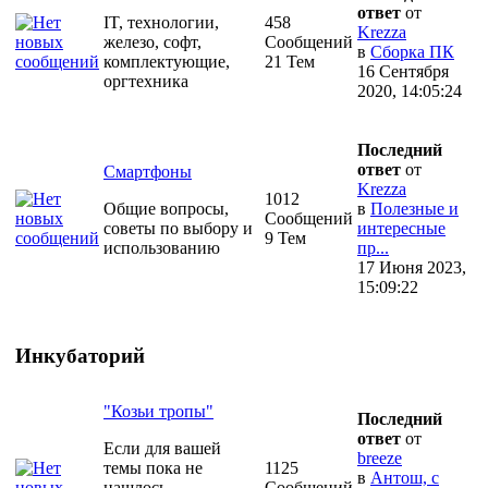
ответ
от
IT, технологии,
458
Krezza
железо, софт,
Сообщений
в
Сборка ПК
комплектующие,
21 Тем
16 Сентября
оргтехника
2020, 14:05:24
Последний
ответ
от
Смартфоны
Krezza
1012
Общие вопросы,
в
Полезные и
Сообщений
советы по выбору и
интересные
9 Тем
использованию
пр...
17 Июня 2023,
15:09:22
Инкубаторий
"Козьи тропы"
Последний
ответ
от
Если для вашей
breeze
темы пока не
1125
в
Антош, с
нашлось
Сообщений