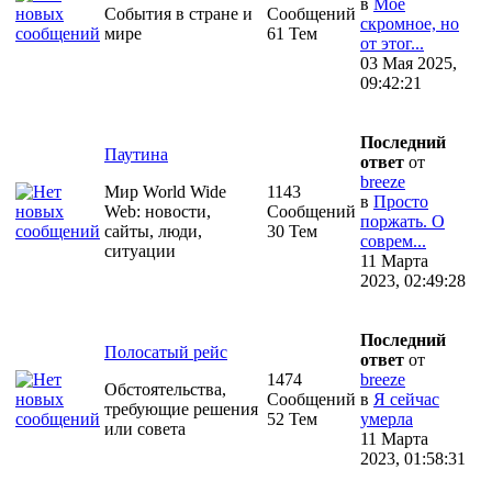
в
Моё
События в стране и
Сообщений
скромное, но
мире
61 Тем
от этог...
03 Мая 2025,
09:42:21
Последний
Паутина
ответ
от
breeze
Мир World Wide
1143
в
Просто
Web: новости,
Сообщений
поржать. О
сайты, люди,
30 Тем
соврем...
ситуации
11 Марта
2023, 02:49:28
Последний
Полосатый рейс
ответ
от
1474
breeze
Обстоятельства,
Сообщений
в
Я сейчас
требующие решения
52 Тем
умерла
или совета
11 Марта
2023, 01:58:31