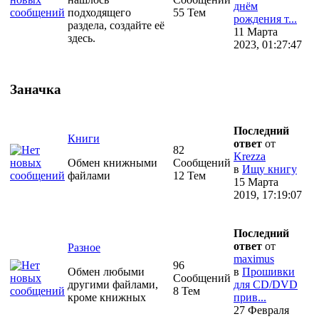
днём
подходящего
55 Тем
рождения т...
раздела, создайте её
11 Марта
здесь.
2023, 01:27:47
Заначка
Последний
Книги
ответ
от
82
Krezza
Обмен книжными
Сообщений
в
Ищу книгу
файлами
12 Тем
15 Марта
2019, 17:19:07
Последний
ответ
от
Разное
maximus
96
Обмен любыми
в
Прошивки
Сообщений
другими файлами,
для CD/DVD
8 Тем
кроме книжных
прив...
27 Февраля