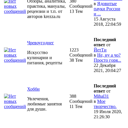
Обзоры, аналитика,
380
в
Ядовитые
практика, мануалы,
Сообщений
пауки России
рецензии и т.п. от
13 Тем
и ...
авторов krezza.ru
15 Августа
2018, 22:04:59
Последний
Чревоугоднег
ответ
от
1223
ЙетТи
Искусство
Сообщений
в
Не, ну а чо?
кулинарии и
38 Тем
Просто горя...
питания, рецепты
22 Декабря
2021, 20:04:27
Последний
Хобби
ответ
от
388
Mihal31
Увлечения,
Сообщений
в
Мое
любимые занятия
11 Тем
творчество.
для души.
19 Июля 2020,
21:26:30