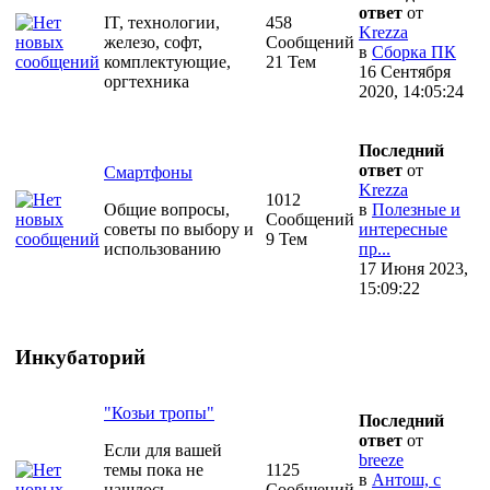
ответ
от
IT, технологии,
458
Krezza
железо, софт,
Сообщений
в
Сборка ПК
комплектующие,
21 Тем
16 Сентября
оргтехника
2020, 14:05:24
Последний
ответ
от
Смартфоны
Krezza
1012
Общие вопросы,
в
Полезные и
Сообщений
советы по выбору и
интересные
9 Тем
использованию
пр...
17 Июня 2023,
15:09:22
Инкубаторий
"Козьи тропы"
Последний
ответ
от
Если для вашей
breeze
темы пока не
1125
в
Антош, с
нашлось
Сообщений