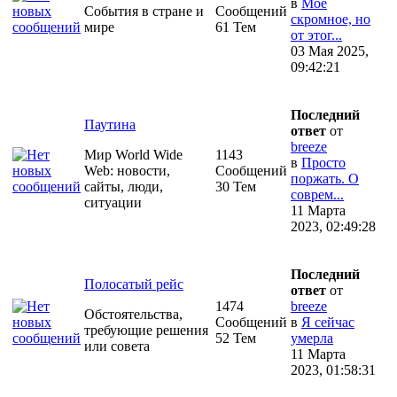
в
Моё
События в стране и
Сообщений
скромное, но
мире
61 Тем
от этог...
03 Мая 2025,
09:42:21
Последний
Паутина
ответ
от
breeze
Мир World Wide
1143
в
Просто
Web: новости,
Сообщений
поржать. О
сайты, люди,
30 Тем
соврем...
ситуации
11 Марта
2023, 02:49:28
Последний
Полосатый рейс
ответ
от
1474
breeze
Обстоятельства,
Сообщений
в
Я сейчас
требующие решения
52 Тем
умерла
или совета
11 Марта
2023, 01:58:31