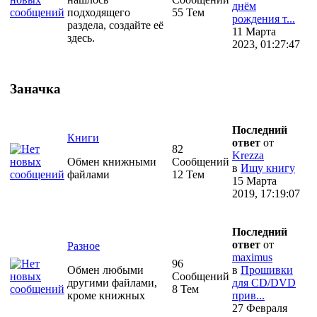
днём
подходящего
55 Тем
рождения т...
раздела, создайте её
11 Марта
здесь.
2023, 01:27:47
Заначка
Последний
Книги
ответ
от
82
Krezza
Обмен книжными
Сообщений
в
Ищу книгу
файлами
12 Тем
15 Марта
2019, 17:19:07
Последний
ответ
от
Разное
maximus
96
Обмен любыми
в
Прошивки
Сообщений
другими файлами,
для CD/DVD
8 Тем
кроме книжных
прив...
27 Февраля