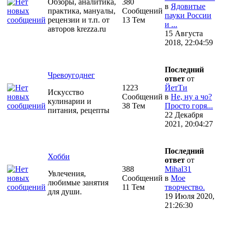
Обзоры, аналитика,
380
в
Ядовитые
практика, мануалы,
Сообщений
пауки России
рецензии и т.п. от
13 Тем
и ...
авторов krezza.ru
15 Августа
2018, 22:04:59
Последний
Чревоугоднег
ответ
от
1223
ЙетТи
Искусство
Сообщений
в
Не, ну а чо?
кулинарии и
38 Тем
Просто горя...
питания, рецепты
22 Декабря
2021, 20:04:27
Последний
Хобби
ответ
от
388
Mihal31
Увлечения,
Сообщений
в
Мое
любимые занятия
11 Тем
творчество.
для души.
19 Июля 2020,
21:26:30