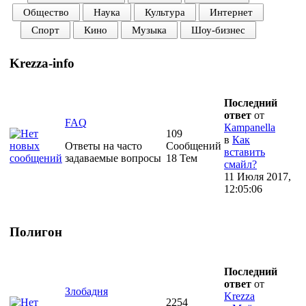
Общество
Наука
Культура
Интернет
Спорт
Кино
Музыка
Шоу-бизнес
Krezza-info
Последний
ответ
от
FAQ
Кampanella
109
в
Как
Ответы на часто
Сообщений
вставить
задаваемые вопросы
18 Тем
смайл?
11 Июля 2017,
12:05:06
Полигон
Последний
ответ
от
Злобадня
Krezza
2254