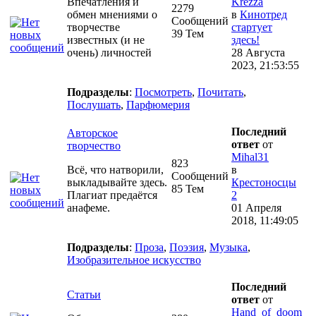
Впечатления и
Krezza
2279
обмен мнениями о
в
Кинотред
Сообщений
творчестве
стартует
39 Тем
известных (и не
здесь!
очень) личностей
28 Августа
2023, 21:53:55
Подразделы
:
Посмотреть
,
Почитать
,
Послушать
,
Парфюмерия
Последний
Авторское
ответ
от
творчество
Mihal31
823
Всё, что натворили,
в
Сообщений
выкладывайте здесь.
Крестоносцы
85 Тем
Плагиат предаётся
2
анафеме.
01 Апреля
2018, 11:49:05
Подразделы
:
Проза
,
Поэзия
,
Музыка
,
Изобразительное искусство
Последний
Статьи
ответ
от
Hand_of_doom