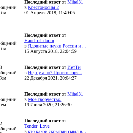
Последний ответ
от
Mihal31
общений
в
Крестоносцы 2
Тем
01 Апреля 2018, 11:49:05
Последний ответ
от
Hand_of_doom
общений
в
Ядовитые пауки России и ...
Тем
15 Августа 2018, 22:04:59
3
Последний ответ
от
ЙетТи
общений
в
Не, ну а чо? Просто горя...
Тем
22 Декабря 2021, 20:04:27
Последний ответ
от
Mihal31
общений
в
Мое творчество.
Тем
19 Июля 2020, 21:26:30
Последний ответ
от
2
Tender_Love
общений
в
кто какой скрытый смыл в...