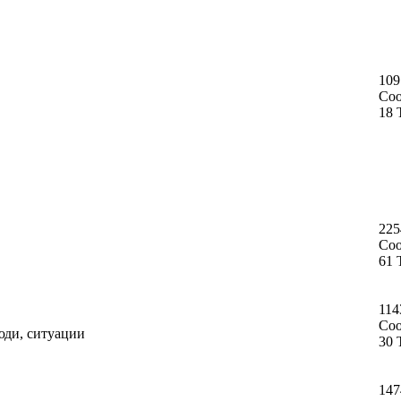
109
Со
18 
225
Со
61 
114
Со
юди, ситуации
30 
147