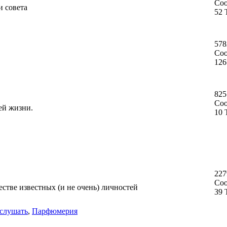
Со
и совета
52 
578
Со
126
825
Со
ей жизни.
10 
227
Со
стве известных (и не очень) личностей
39 
слушать
,
Парфюмерия