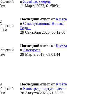
общений
в
Я сейчас умерла
Тем
11 Марта 2023, 01:58:31
Последний ответ
от
Krezza
2
в
С наступающим Новым
общений
Годо...
 Тем
29 Сентября 2025, 06:12:00
Последний ответ
от
Krezza
общений
в
Анекдоты
Тем
28 Марта 2019, 09:01:44
9
Последний ответ
от
Krezza
общений
в
Кинотред стартует здесь!
Тем
28 Августа 2023, 21:53:55