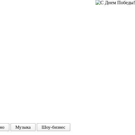
но
Музыка
Шоу-бизнес