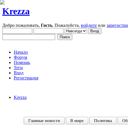
Krezza
Добро пожаловать,
Гость
. Пожалуйста,
войдите
или
зарегистр
Начало
Форум
Помощь
Теги
Вход
Регистрация
Krezza
Главные новости
В мире
Политика
Об