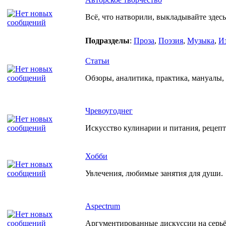
Всё, что натворили, выкладывайте здесь
Подразделы
:
Проза
,
Поэзия
,
Музыка
,
И
Статьи
Обзоры, аналитика, практика, мануалы, р
Чревоугоднег
Искусство кулинарии и питания, рецеп
Хобби
Увлечения, любимые занятия для души.
Aspectrum
Аргументированные дискуссии на серьёз