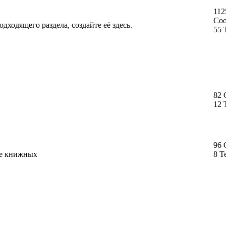
112
Со
дходящего раздела, создайте её здесь.
55 
82
12 
96
ме книжных
8 Т