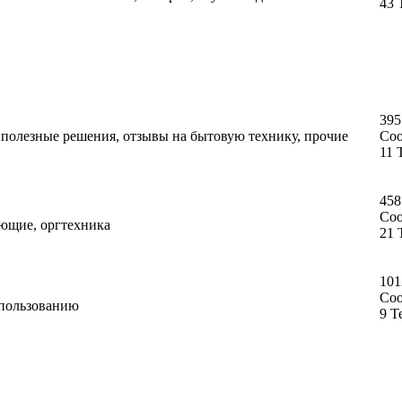
43 
395
, полезные решения, отзывы на бытовую технику, прочие
Со
11 
458
Со
ующие, оргтехника
21 
101
Со
спользованию
9 Т