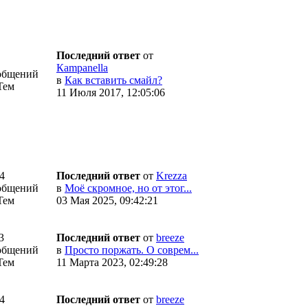
Последний ответ
от
Кampanella
общений
в
Как вставить смайл?
Тем
11 Июля 2017, 12:05:06
4
Последний ответ
от
Krezza
общений
в
Моё скромное, но от этог...
Тем
03 Мая 2025, 09:42:21
3
Последний ответ
от
breeze
общений
в
Просто поржать. О соврем...
Тем
11 Марта 2023, 02:49:28
4
Последний ответ
от
breeze