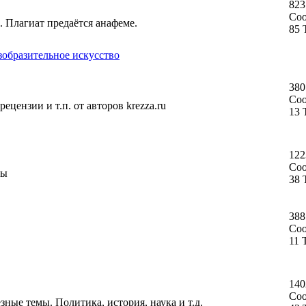
823
Со
. Плагиат предаётся анафеме.
85 
зобразительное искусство
380
Со
ецензии и т.п. от авторов krezza.ru
13 
122
Со
ты
38 
388
Со
11 
140
Со
ные темы. Политика, история, наука и т.д.