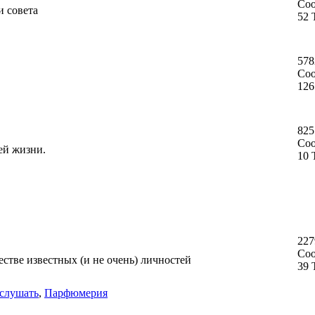
Со
и совета
52 
578
Со
126
825
Со
ей жизни.
10 
227
Со
стве известных (и не очень) личностей
39 
слушать
,
Парфюмерия