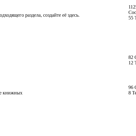
112
Со
дходящего раздела, создайте её здесь.
55 
82
12 
96
ме книжных
8 Т