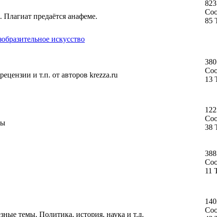
823
Со
. Плагиат предаётся анафеме.
85 
зобразительное искусство
380
Со
ецензии и т.п. от авторов krezza.ru
13 
122
Со
ты
38 
388
Со
11 
140
Со
ные темы. Политика, история, наука и т.д.