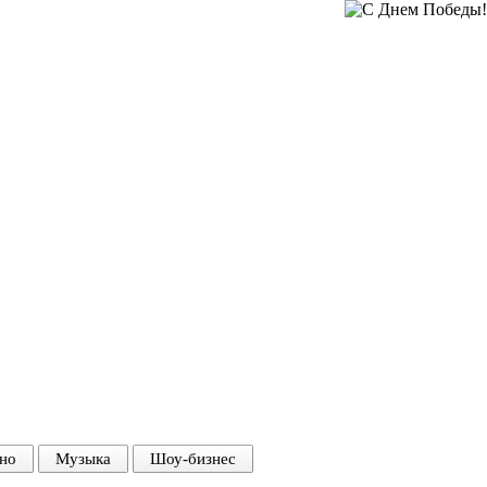
но
Музыка
Шоу-бизнес