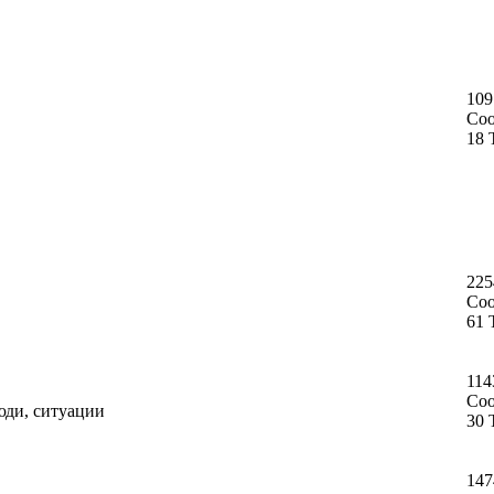
109
Со
18 
225
Со
61 
114
Со
юди, ситуации
30 
147