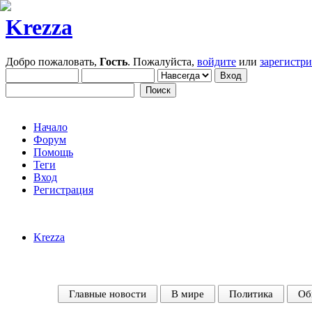
Krezza
Добро пожаловать,
Гость
. Пожалуйста,
войдите
или
зарегистр
Начало
Форум
Помощь
Теги
Вход
Регистрация
Krezza
Главные новости
В мире
Политика
Об