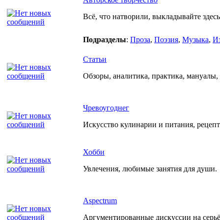
Всё, что натворили, выкладывайте здесь
Подразделы
:
Проза
,
Поэзия
,
Музыка
,
И
Статьи
Обзоры, аналитика, практика, мануалы, р
Чревоугоднег
Искусство кулинарии и питания, рецеп
Хобби
Увлечения, любимые занятия для души.
Aspectrum
Аргументированные дискуссии на серьёз