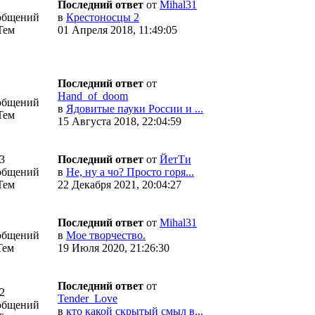
Последний ответ
от
Mihal31
общений
в
Крестоносцы 2
Тем
01 Апреля 2018, 11:49:05
Последний ответ
от
Hand_of_doom
общений
в
Ядовитые пауки России и ...
Тем
15 Августа 2018, 22:04:59
3
Последний ответ
от
ЙетТи
общений
в
Не, ну а чо? Просто горя...
Тем
22 Декабря 2021, 20:04:27
Последний ответ
от
Mihal31
общений
в
Мое творчество.
Тем
19 Июля 2020, 21:26:30
Последний ответ
от
2
Tender_Love
общений
в
кто какой скрытый смыл в...