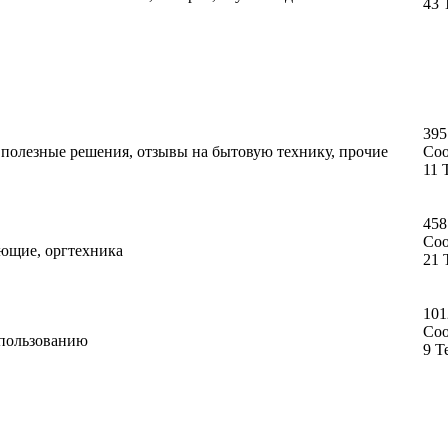
43 
395
, полезные решения, отзывы на бытовую технику, прочие
Со
11 
458
Со
ующие, оргтехника
21 
101
Со
спользованию
9 Т