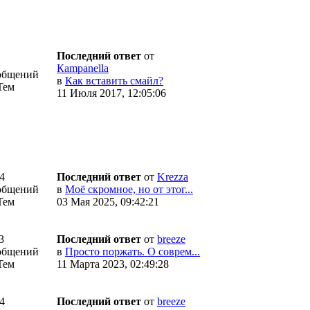
Последний ответ
от
Кampanella
общений
в
Как вставить смайл?
Тем
11 Июля 2017, 12:05:06
4
Последний ответ
от
Krezza
общений
в
Моё скромное, но от этог...
Тем
03 Мая 2025, 09:42:21
3
Последний ответ
от
breeze
общений
в
Просто поржать. О соврем...
Тем
11 Марта 2023, 02:49:28
4
Последний ответ
от
breeze