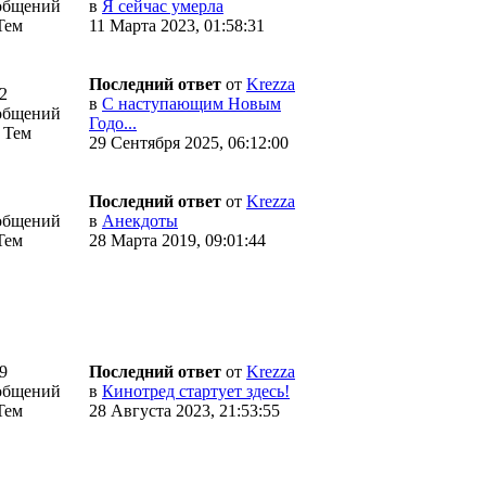
общений
в
Я сейчас умерла
Тем
11 Марта 2023, 01:58:31
Последний ответ
от
Krezza
2
в
С наступающим Новым
общений
Годо...
 Тем
29 Сентября 2025, 06:12:00
Последний ответ
от
Krezza
общений
в
Анекдоты
Тем
28 Марта 2019, 09:01:44
9
Последний ответ
от
Krezza
общений
в
Кинотред стартует здесь!
Тем
28 Августа 2023, 21:53:55