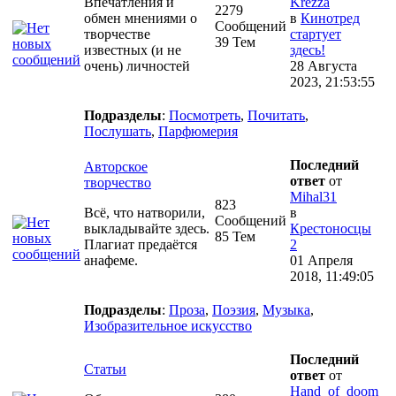
Впечатления и
Krezza
2279
обмен мнениями о
в
Кинотред
Сообщений
творчестве
стартует
39 Тем
известных (и не
здесь!
очень) личностей
28 Августа
2023, 21:53:55
Подразделы
:
Посмотреть
,
Почитать
,
Послушать
,
Парфюмерия
Последний
Авторское
ответ
от
творчество
Mihal31
823
Всё, что натворили,
в
Сообщений
выкладывайте здесь.
Крестоносцы
85 Тем
Плагиат предаётся
2
анафеме.
01 Апреля
2018, 11:49:05
Подразделы
:
Проза
,
Поэзия
,
Музыка
,
Изобразительное искусство
Последний
Статьи
ответ
от
Hand_of_doom