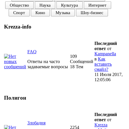
Общество
Наука
Культура
Интернет
Спорт
Кино
Музыка
Шоу-бизнес
Krezza-info
Последний
ответ
от
FAQ
Кampanella
109
в
Как
Ответы на часто
Сообщений
вставить
задаваемые вопросы
18 Тем
смайл?
11 Июля 2017,
12:05:06
Полигон
Последний
ответ
от
Злобадня
Krezza
2254