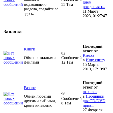
днём
подходящего
55 Тем
рождения т...
раздела, создайте её
11 Марта
здесь.
2023, 01:27:47
Заначка
Последний
Книги
ответ
от
82
Krezza
Обмен книжными
Сообщений
в
Ищу книгу
файлами
12 Тем
15 Марта
2019, 17:19:07
Последний
ответ
от
Разное
maximus
96
Обмен любыми
в
Прошивки
Сообщений
другими файлами,
для CD/DVD
8 Тем
кроме книжных
прив...
27 Февраля