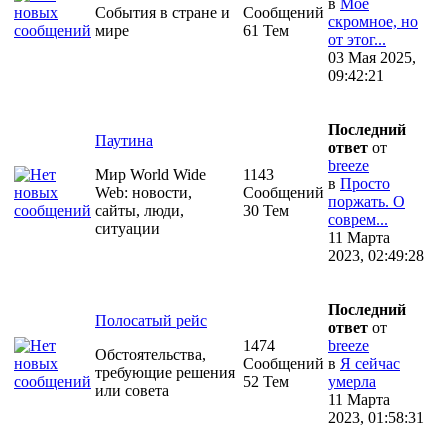
в
Моё
События в стране и
Сообщений
скромное, но
мире
61 Тем
от этог...
03 Мая 2025,
09:42:21
Последний
Паутина
ответ
от
breeze
Мир World Wide
1143
в
Просто
Web: новости,
Сообщений
поржать. О
сайты, люди,
30 Тем
соврем...
ситуации
11 Марта
2023, 02:49:28
Последний
Полосатый рейс
ответ
от
1474
breeze
Обстоятельства,
Сообщений
в
Я сейчас
требующие решения
52 Тем
умерла
или совета
11 Марта
2023, 01:58:31