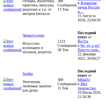
Обзоры, аналитика,
380
в
Ядовитые
практика, мануалы,
Сообщений
пауки России
рецензии и т.п. от
13 Тем
и ...
авторов krezza.ru
15 Августа
2018, 22:04:59
Последний
Чревоугоднег
ответ
от
1223
ЙетТи
Искусство
Сообщений
в
Не, ну а чо?
кулинарии и
38 Тем
Просто горя...
питания, рецепты
22 Декабря
2021, 20:04:27
Последний
Хобби
ответ
от
388
Mihal31
Увлечения,
Сообщений
в
Мое
любимые занятия
11 Тем
творчество.
для души.
19 Июля 2020,
21:26:30