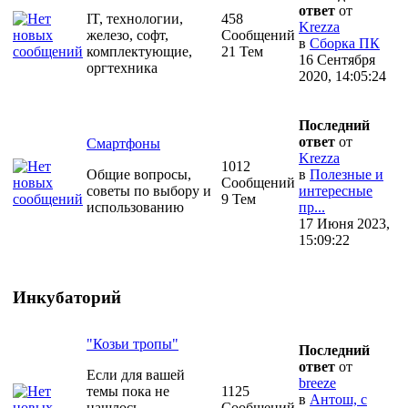
ответ
от
IT, технологии,
458
Krezza
железо, софт,
Сообщений
в
Сборка ПК
комплектующие,
21 Тем
16 Сентября
оргтехника
2020, 14:05:24
Последний
ответ
от
Смартфоны
Krezza
1012
Общие вопросы,
в
Полезные и
Сообщений
советы по выбору и
интересные
9 Тем
использованию
пр...
17 Июня 2023,
15:09:22
Инкубаторий
"Козьи тропы"
Последний
ответ
от
Если для вашей
breeze
темы пока не
1125
в
Антош, с
нашлось
Сообщений