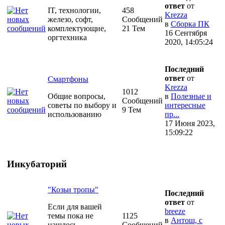
ответ
от
IT, технологии,
458
Krezza
железо, софт,
Сообщений
в
Сборка ПК
комплектующие,
21 Тем
16 Сентября
оргтехника
2020, 14:05:24
Последний
ответ
от
Смартфоны
Krezza
1012
Общие вопросы,
в
Полезные и
Сообщений
советы по выбору и
интересные
9 Тем
использованию
пр...
17 Июня 2023,
15:09:22
Инкубаторий
"Козьи тропы"
Последний
ответ
от
Если для вашей
breeze
темы пока не
1125
в
Антош, с
нашлось
Сообщений