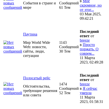
в
Моё
События в стране и
Сообщений
скромное, но
мире
61 Тем
от этог...
03 Мая 2025,
09:42:21
Последний
Паутина
ответ
от
breeze
Мир World Wide
1143
в
Просто
Web: новости,
Сообщений
поржать. О
сайты, люди,
30 Тем
соврем...
ситуации
11 Марта
2023, 02:49:28
Последний
Полосатый рейс
ответ
от
1474
breeze
Обстоятельства,
Сообщений
в
Я сейчас
требующие решения
52 Тем
умерла
или совета
11 Марта
2023, 01:58:31