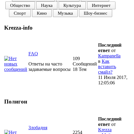
Общество
Наука
Культура
Интернет
Спорт
Кино
Музыка
Шоу-бизнес
Krezza-info
Последний
ответ
от
FAQ
Кampanella
109
в
Как
Ответы на часто
Сообщений
вставить
задаваемые вопросы
18 Тем
смайл?
11 Июля 2017,
12:05:06
Полигон
Последний
ответ
от
Злобадня
Krezza
2254