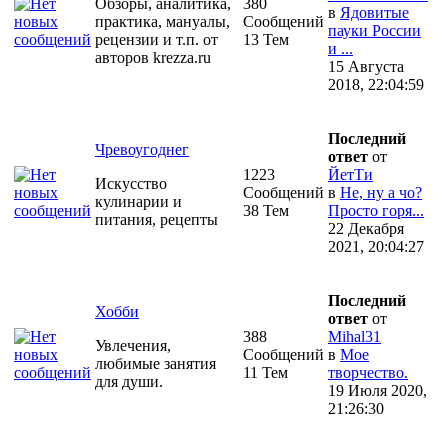
Обзоры, аналитика,
380
в
Ядовитые
практика, мануалы,
Сообщений
пауки России
рецензии и т.п. от
13 Тем
и ...
авторов krezza.ru
15 Августа
2018, 22:04:59
Последний
Чревоугоднег
ответ
от
1223
ЙетТи
Искусство
Сообщений
в
Не, ну а чо?
кулинарии и
38 Тем
Просто горя...
питания, рецепты
22 Декабря
2021, 20:04:27
Последний
Хобби
ответ
от
388
Mihal31
Увлечения,
Сообщений
в
Мое
любимые занятия
11 Тем
творчество.
для души.
19 Июля 2020,
21:26:30