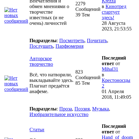
Впечатления и
Krezza
2279
обмен мнениями о
в
Кинотред
Сообщений
творчестве
стартует
39 Тем
известных (и не
здесь!
очень) личностей
28 Августа
2023, 21:53:55
Подразделы
:
Посмотреть
,
Почитать
,
Послушать
,
Парфюмерия
Последний
Авторское
ответ
от
творчество
Mihal31
823
Всё, что натворили,
в
Сообщений
выкладывайте здесь.
Крестоносцы
85 Тем
Плагиат предаётся
2
анафеме.
01 Апреля
2018, 11:49:05
Подразделы
:
Проза
,
Поэзия
,
Музыка
,
Изобразительное искусство
Последний
Статьи
ответ
от
Hand_of_doom