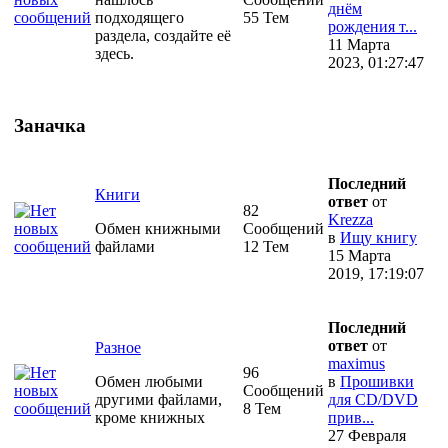
днём
подходящего
55 Тем
рождения т...
раздела, создайте её
11 Марта
здесь.
2023, 01:27:47
Заначка
Последний
Книги
ответ
от
82
Krezza
Обмен книжными
Сообщений
в
Ищу книгу
файлами
12 Тем
15 Марта
2019, 17:19:07
Последний
ответ
от
Разное
maximus
96
Обмен любыми
в
Прошивки
Сообщений
другими файлами,
для CD/DVD
8 Тем
кроме книжных
прив...
27 Февраля