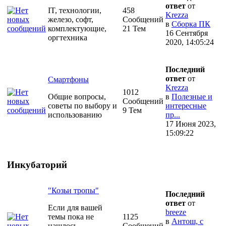
ответ
от
IT, технологии,
458
Krezza
железо, софт,
Сообщений
в
Сборка ПК
комплектующие,
21 Тем
16 Сентября
оргтехника
2020, 14:05:24
Последний
ответ
от
Смартфоны
Krezza
1012
Общие вопросы,
в
Полезные и
Сообщений
советы по выбору и
интересные
9 Тем
использованию
пр...
17 Июня 2023,
15:09:22
Инкубаторий
"Козьи тропы"
Последний
ответ
от
Если для вашей
breeze
темы пока не
1125
в
Антош, с
нашлось
Сообщений