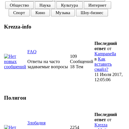
Общество
Наука
Культура
Интернет
Спорт
Кино
Музыка
Шоу-бизнес
Krezza-info
Последний
ответ
от
FAQ
Кampanella
109
в
Как
Ответы на часто
Сообщений
вставить
задаваемые вопросы
18 Тем
смайл?
11 Июля 2017,
12:05:06
Полигон
Последний
ответ
от
Злобадня
Krezza
2254