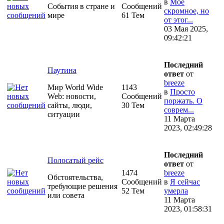
в
Моё
События в стране и
Сообщений
скромное, но
мире
61 Тем
от этог...
03 Мая 2025,
09:42:21
Последний
Паутина
ответ
от
breeze
Мир World Wide
1143
в
Просто
Web: новости,
Сообщений
поржать. О
сайты, люди,
30 Тем
соврем...
ситуации
11 Марта
2023, 02:49:28
Последний
Полосатый рейс
ответ
от
1474
breeze
Обстоятельства,
Сообщений
в
Я сейчас
требующие решения
52 Тем
умерла
или совета
11 Марта
2023, 01:58:31