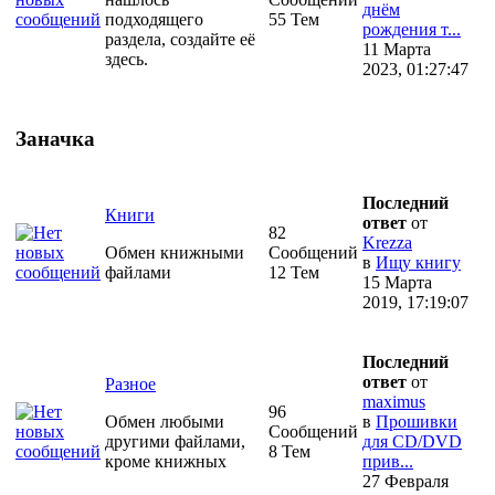
днём
подходящего
55 Тем
рождения т...
раздела, создайте её
11 Марта
здесь.
2023, 01:27:47
Заначка
Последний
Книги
ответ
от
82
Krezza
Обмен книжными
Сообщений
в
Ищу книгу
файлами
12 Тем
15 Марта
2019, 17:19:07
Последний
ответ
от
Разное
maximus
96
Обмен любыми
в
Прошивки
Сообщений
другими файлами,
для CD/DVD
8 Тем
кроме книжных
прив...
27 Февраля