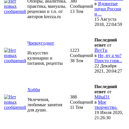
Обзоры, аналитика,
380
в
Ядовитые
практика, мануалы,
Сообщений
пауки России
рецензии и т.п. от
13 Тем
и ...
авторов krezza.ru
15 Августа
2018, 22:04:59
Последний
Чревоугоднег
ответ
от
1223
ЙетТи
Искусство
Сообщений
в
Не, ну а чо?
кулинарии и
38 Тем
Просто горя...
питания, рецепты
22 Декабря
2021, 20:04:27
Последний
Хобби
ответ
от
388
Mihal31
Увлечения,
Сообщений
в
Мое
любимые занятия
11 Тем
творчество.
для души.
19 Июля 2020,
21:26:30