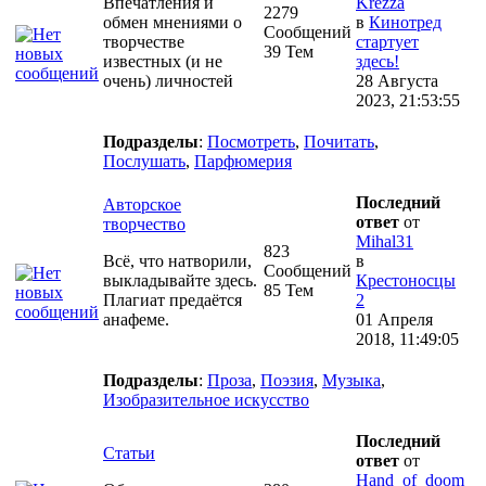
Впечатления и
Krezza
2279
обмен мнениями о
в
Кинотред
Сообщений
творчестве
стартует
39 Тем
известных (и не
здесь!
очень) личностей
28 Августа
2023, 21:53:55
Подразделы
:
Посмотреть
,
Почитать
,
Послушать
,
Парфюмерия
Последний
Авторское
ответ
от
творчество
Mihal31
823
Всё, что натворили,
в
Сообщений
выкладывайте здесь.
Крестоносцы
85 Тем
Плагиат предаётся
2
анафеме.
01 Апреля
2018, 11:49:05
Подразделы
:
Проза
,
Поэзия
,
Музыка
,
Изобразительное искусство
Последний
Статьи
ответ
от
Hand_of_doom