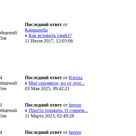
Последний ответ
от
Кampanella
общений
в
Как вставить смайл?
Тем
11 Июля 2017, 12:05:06
4
Последний ответ
от
Krezza
общений
в
Моё скромное, но от этог...
Тем
03 Мая 2025, 09:42:21
3
Последний ответ
от
breeze
общений
в
Просто поржать. О соврем...
Тем
11 Марта 2023, 02:49:28
4
Последний ответ
от
breeze