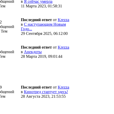
общений
в
Я сейчас умерла
Тем
11 Марта 2023, 01:58:31
Последний ответ
от
Krezza
2
в
С наступающим Новым
общений
Годо...
 Тем
29 Сентября 2025, 06:12:00
Последний ответ
от
Krezza
общений
в
Анекдоты
Тем
28 Марта 2019, 09:01:44
9
Последний ответ
от
Krezza
общений
в
Кинотред стартует здесь!
Тем
28 Августа 2023, 21:53:55