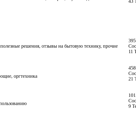
43 
395
, полезные решения, отзывы на бытовую технику, прочие
Со
11 
458
Со
ующие, оргтехника
21 
101
Со
спользованию
9 Т