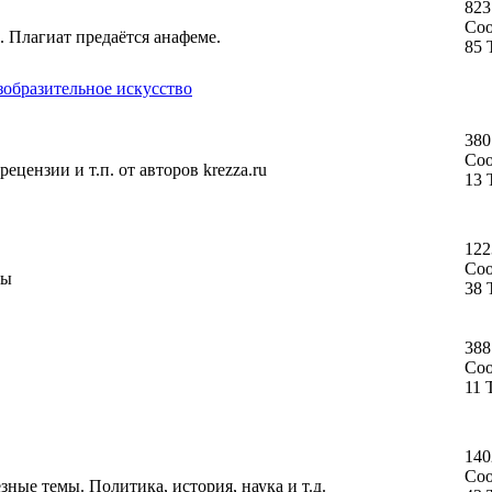
823
Со
. Плагиат предаётся анафеме.
85 
зобразительное искусство
380
Со
ецензии и т.п. от авторов krezza.ru
13 
122
Со
ты
38 
388
Со
11 
140
Со
ные темы. Политика, история, наука и т.д.