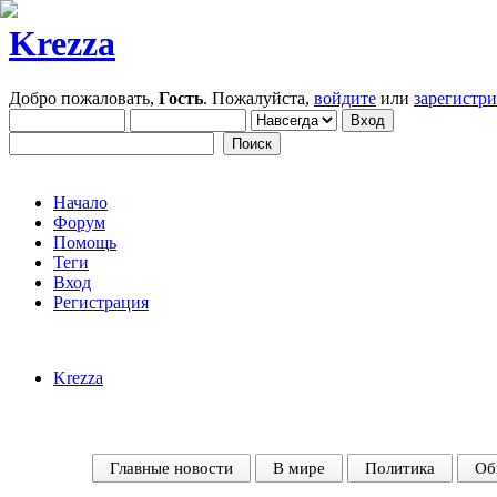
Krezza
Добро пожаловать,
Гость
. Пожалуйста,
войдите
или
зарегистр
Начало
Форум
Помощь
Теги
Вход
Регистрация
Krezza
Главные новости
В мире
Политика
Об