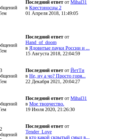
Последний ответ
от
Mihal31
общений
в
Крестоносцы 2
Тем
01 Апреля 2018, 11:49:05
Последний ответ
от
Hand_of_doom
общений
в
Ядовитые пауки России и ...
Тем
15 Августа 2018, 22:04:59
3
Последний ответ
от
ЙетТи
общений
в
Не, ну а чо? Просто горя...
Тем
22 Декабря 2021, 20:04:27
Последний ответ
от
Mihal31
общений
в
Мое творчество.
Тем
19 Июля 2020, 21:26:30
Последний ответ
от
2
Tender_Love
общений
в
кто какой скрытый смыл в...