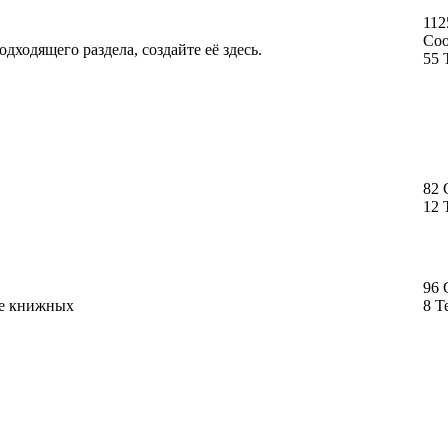
112
Со
дходящего раздела, создайте её здесь.
55 
82
12 
96
ме книжных
8 Т