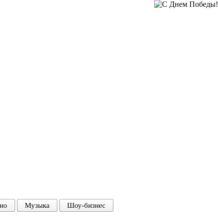
но
Музыка
Шоу-бизнес