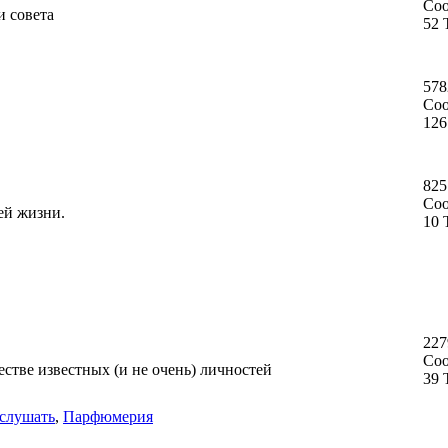
Со
и совета
52 
578
Со
126
825
Со
ей жизни.
10 
227
Со
стве известных (и не очень) личностей
39 
слушать
,
Парфюмерия