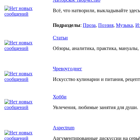
Всё, что натворили, выкладывайте здесь
Подразделы
:
Проза
,
Поэзия
,
Музыка
,
И
Статьи
Обзоры, аналитика, практика, мануалы, р
Чревоугоднег
Искусство кулинарии и питания, рецеп
Хобби
Увлечения, любимые занятия для души.
Aspectrum
Аргументированные дискуссии на серьёз