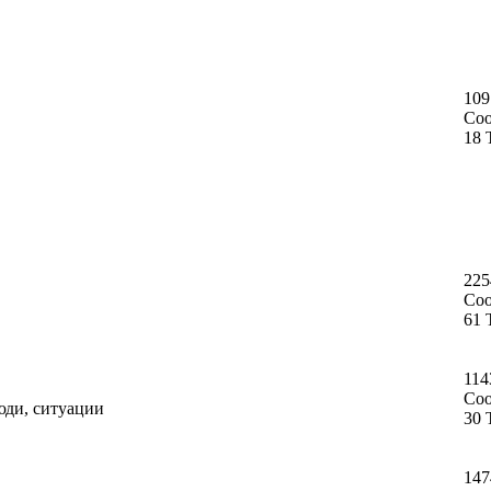
109
Со
18 
225
Со
61 
114
Со
юди, ситуации
30 
147