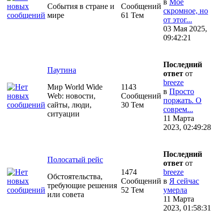
в
Моё
События в стране и
Сообщений
скромное, но
мире
61 Тем
от этог...
03 Мая 2025,
09:42:21
Последний
Паутина
ответ
от
breeze
Мир World Wide
1143
в
Просто
Web: новости,
Сообщений
поржать. О
сайты, люди,
30 Тем
соврем...
ситуации
11 Марта
2023, 02:49:28
Последний
Полосатый рейс
ответ
от
1474
breeze
Обстоятельства,
Сообщений
в
Я сейчас
требующие решения
52 Тем
умерла
или совета
11 Марта
2023, 01:58:31