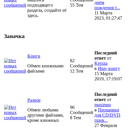
днём
подходящего
55 Тем
рождения т...
раздела, создайте её
11 Марта
здесь.
2023, 01:27:47
Заначка
Последний
Книги
ответ
от
82
Krezza
Обмен книжными
Сообщений
в
Ищу книгу
файлами
12 Тем
15 Марта
2019, 17:19:07
Последний
ответ
от
Разное
maximus
96
Обмен любыми
в
Прошивки
Сообщений
другими файлами,
для CD/DVD
8 Тем
кроме книжных
прив...
27 Февраля