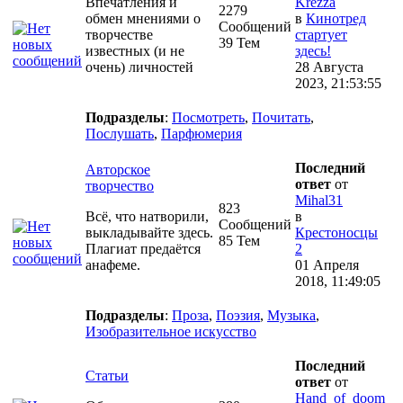
Впечатления и
Krezza
2279
обмен мнениями о
в
Кинотред
Сообщений
творчестве
стартует
39 Тем
известных (и не
здесь!
очень) личностей
28 Августа
2023, 21:53:55
Подразделы
:
Посмотреть
,
Почитать
,
Послушать
,
Парфюмерия
Последний
Авторское
ответ
от
творчество
Mihal31
823
Всё, что натворили,
в
Сообщений
выкладывайте здесь.
Крестоносцы
85 Тем
Плагиат предаётся
2
анафеме.
01 Апреля
2018, 11:49:05
Подразделы
:
Проза
,
Поэзия
,
Музыка
,
Изобразительное искусство
Последний
Статьи
ответ
от
Hand_of_doom