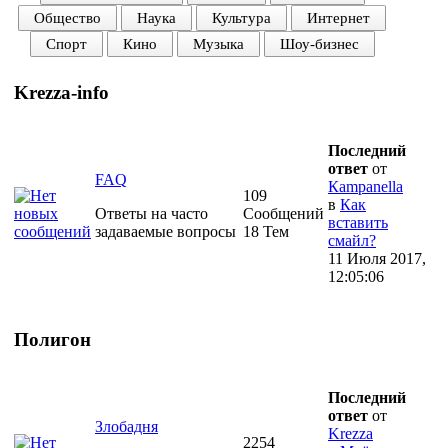
Общество
Наука
Культура
Интернет
Спорт
Кино
Музыка
Шоу-бизнес
Krezza-info
Последний
ответ
от
FAQ
Кampanella
109
в
Как
Ответы на часто
Сообщений
вставить
задаваемые вопросы
18 Тем
смайл?
11 Июля 2017,
12:05:06
Полигон
Последний
ответ
от
Злобадня
Krezza
2254