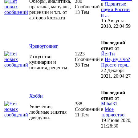
Обзоры, аналитика,
380
в
Ядовитые
практика, мануалы,
Сообщений
пауки России
рецензии и т.п. от
13 Тем
и ...
авторов krezza.ru
15 Августа
2018, 22:04:59
Последний
Чревоугоднег
ответ
от
1223
ЙетТи
Искусство
Сообщений
в
Не, ну а чо?
кулинарии и
38 Тем
Просто горя...
питания, рецепты
22 Декабря
2021, 20:04:27
Последний
Хобби
ответ
от
388
Mihal31
Увлечения,
Сообщений
в
Мое
любимые занятия
11 Тем
творчество.
для души.
19 Июля 2020,
21:26:30