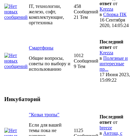
ответ
от
IT, технологии,
458
Krezza
железо, софт,
Сообщений
в
Сборка ПК
комплектующие,
21 Тем
16 Сентября
оргтехника
2020, 14:05:24
Последний
ответ
от
Смартфоны
Krezza
1012
Общие вопросы,
в
Полезные и
Сообщений
советы по выбору и
интересные
9 Тем
использованию
пр...
17 Июня 2023,
15:09:22
Инкубаторий
"Козьи тропы"
Последний
ответ
от
Если для вашей
breeze
темы пока не
1125
в
Антош, с
нашлось
Сообщений