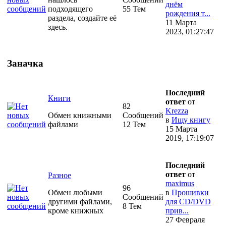
днём
подходящего
55 Тем
рождения т...
раздела, создайте её
11 Марта
здесь.
2023, 01:27:47
Заначка
Последний
Книги
ответ
от
82
Krezza
Обмен книжными
Сообщений
в
Ищу книгу
файлами
12 Тем
15 Марта
2019, 17:19:07
Последний
ответ
от
Разное
maximus
96
Обмен любыми
в
Прошивки
Сообщений
другими файлами,
для CD/DVD
8 Тем
кроме книжных
прив...
27 Февраля