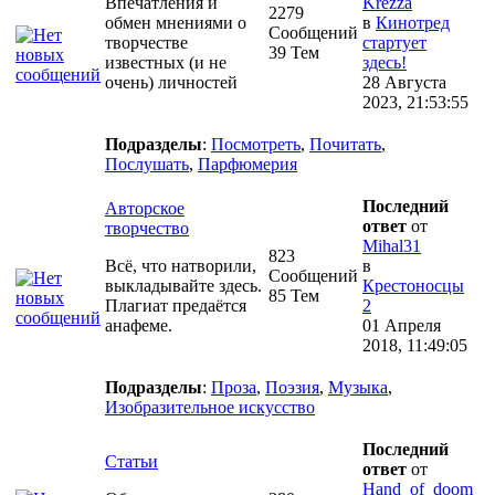
Впечатления и
Krezza
2279
обмен мнениями о
в
Кинотред
Сообщений
творчестве
стартует
39 Тем
известных (и не
здесь!
очень) личностей
28 Августа
2023, 21:53:55
Подразделы
:
Посмотреть
,
Почитать
,
Послушать
,
Парфюмерия
Последний
Авторское
ответ
от
творчество
Mihal31
823
Всё, что натворили,
в
Сообщений
выкладывайте здесь.
Крестоносцы
85 Тем
Плагиат предаётся
2
анафеме.
01 Апреля
2018, 11:49:05
Подразделы
:
Проза
,
Поэзия
,
Музыка
,
Изобразительное искусство
Последний
Статьи
ответ
от
Hand_of_doom