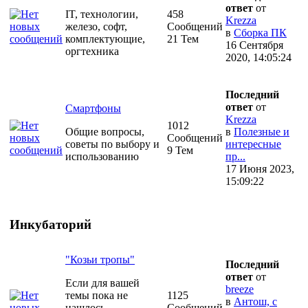
ответ
от
IT, технологии,
458
Krezza
железо, софт,
Сообщений
в
Сборка ПК
комплектующие,
21 Тем
16 Сентября
оргтехника
2020, 14:05:24
Последний
ответ
от
Смартфоны
Krezza
1012
Общие вопросы,
в
Полезные и
Сообщений
советы по выбору и
интересные
9 Тем
использованию
пр...
17 Июня 2023,
15:09:22
Инкубаторий
"Козьи тропы"
Последний
ответ
от
Если для вашей
breeze
темы пока не
1125
в
Антош, с
нашлось
Сообщений