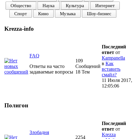
Общество
Наука
Культура
Интернет
Спорт
Кино
Музыка
Шоу-бизнес
Krezza-info
Последний
ответ
от
FAQ
Кampanella
109
в
Как
Ответы на часто
Сообщений
вставить
задаваемые вопросы
18 Тем
смайл?
11 Июля 2017,
12:05:06
Полигон
Последний
ответ
от
Злобадня
Krezza
2254