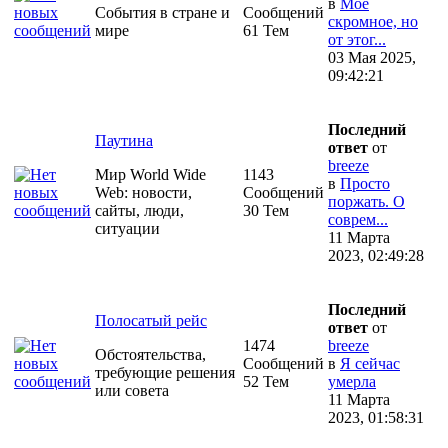
в
Моё
События в стране и
Сообщений
скромное, но
мире
61 Тем
от этог...
03 Мая 2025,
09:42:21
Последний
Паутина
ответ
от
breeze
Мир World Wide
1143
в
Просто
Web: новости,
Сообщений
поржать. О
сайты, люди,
30 Тем
соврем...
ситуации
11 Марта
2023, 02:49:28
Последний
Полосатый рейс
ответ
от
1474
breeze
Обстоятельства,
Сообщений
в
Я сейчас
требующие решения
52 Тем
умерла
или совета
11 Марта
2023, 01:58:31