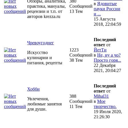
Обзоры, аналитика,
380
в
Ядовитые
практика, мануалы,
Сообщений
пауки России
рецензии и т.п. от
13 Тем
и ...
авторов krezza.ru
15 Августа
2018, 22:04:59
Последний
Чревоугоднег
ответ
от
1223
ЙетТи
Искусство
Сообщений
в
Не, ну а чо?
кулинарии и
38 Тем
Просто горя...
питания, рецепты
22 Декабря
2021, 20:04:27
Последний
Хобби
ответ
от
388
Mihal31
Увлечения,
Сообщений
в
Мое
любимые занятия
11 Тем
творчество.
для души.
19 Июля 2020,
21:26:30