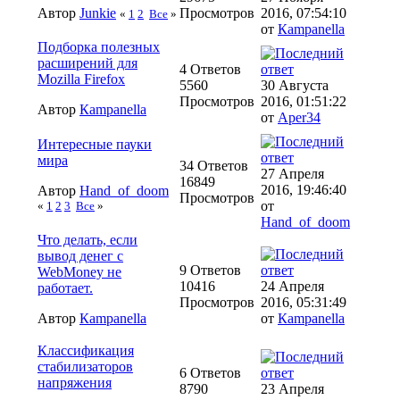
Автор
Junkie
Просмотров
2016, 07:54:10
«
1
2
Все
»
от
Кampanella
Подборка полезных
расширений для
4 Ответов
Mozilla Firefox
5560
30 Августа
Просмотров
2016, 01:51:22
Автор
Кampanella
от
Aper34
Интересные пауки
мира
34 Ответов
27 Апреля
16849
2016, 19:46:40
Автор
Hand_of_doom
Просмотров
от
«
1
2
3
Все
»
Hand_of_doom
Что делать, если
вывод денег с
9 Ответов
WebMoney не
10416
24 Апреля
работает.
Просмотров
2016, 05:31:49
Автор
Кampanella
от
Кampanella
Классификация
стабилизаторов
6 Ответов
напряжения
8790
23 Апреля