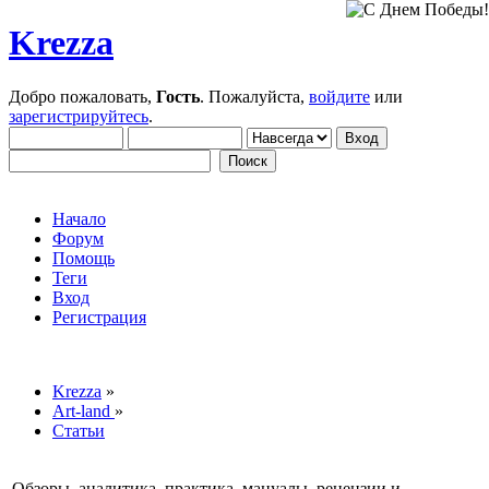
Krezza
Добро пожаловать,
Гость
. Пожалуйста,
войдите
или
зарегистрируйтесь
.
Начало
Форум
Помощь
Теги
Вход
Регистрация
Krezza
»
Art-land
»
Статьи
Обзоры, аналитика, практика, мануалы, рецензии и