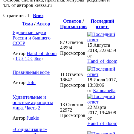
т.п. от авторов krezza.ru
Страницы:
1
Вниз
Ответов
/
Последний
Тема
/
Автор
Просмотров
ответ
Ядовитые пауки
России и бывшего
87 Ответов
СССР
15 Августа
43994
2018, 22:04:59
Просмотров
Автор
Hand_of_doom
от
«
1
2
3
4
5
6
Все
»
Hand_of_doom
Правильный кофе
11 Ответов
18647
18 Июля 2017,
Автор
Tofu
Просмотров
13:30:06
от
Кampanella
Удивительные и
опасные аэропорты
13 Ответов
22 Марта
мира. Часть 2
22972
2017, 19:46:08
Просмотров
Автор
Junkie
от
Hand_of_doom
«Социализация»