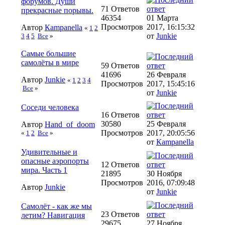
форумов. Души
71 Ответов
прекрасные порывы.
46354
01 Марта
Просмотров
2017, 16:15:32
Автор
Кampanella
«
1
2
от
Junkie
3
4
5
Все
»
Самые большие
самолёты в мире
59 Ответов
41696
26 Февраля
Автор
Junkie
«
1
2
3
4
Просмотров
2017, 15:45:16
Все
»
от
Junkie
Соседи человека
16 Ответов
30580
25 Февраля
Автор
Hand_of_doom
Просмотров
2017, 20:05:56
«
1
2
Все
»
от
Кampanella
Удивительные и
опасные аэропорты
12 Ответов
мира. Часть 1
21895
30 Ноября
Просмотров
2016, 07:09:48
Автор
Junkie
от
Junkie
Самолёт - как же мы
23 Ответов
летим? Навигация
29675
27 Ноября