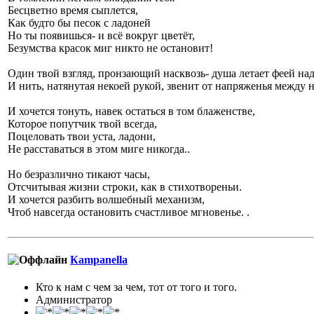
Бесцветно время сыплется,
Как будто бы песок с ладоней
Но ты появишься- и всё вокруг цветёт,
Безумства красок миг никто не остановит!
Один твой взгляд, пронзающий насквозь- душа летает феей над
И нить, натянутая некоей рукой, звенит от напряженья между н
И хочется тонуть, навек остаться в том блаженстве,
Которое попутчик твой всегда,
Поцеловать твои уста, ладони,
Не расставаться в этом миге никогда..
Но безразлично тикают часы,
Отсчитывая жизни строки, как в стихотвореньи.
И хочется разбить волшебный механизм,
Чтоб навсегда остановить счастливое мгновенье. .
Кampanella
Кто к нам с чем за чем, тот от того и того.
Администратор