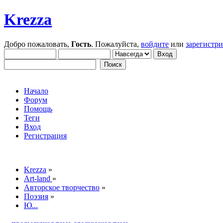
Krezza
Добро пожаловать,
Гость
. Пожалуйста,
войдите
или
зарегистр
Начало
Форум
Помощь
Теги
Вход
Регистрация
Krezza
»
Art-land
»
Авторское творчество
»
Поэзия
»
Ю...