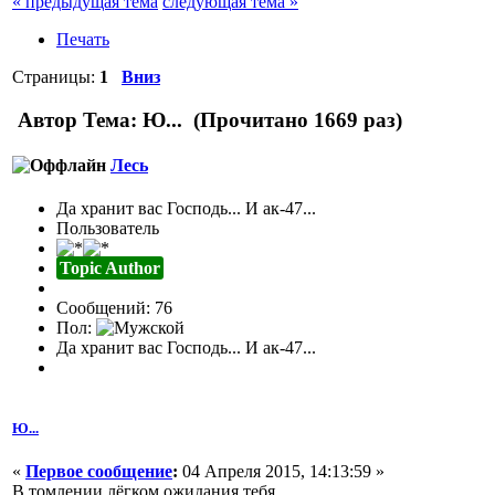
« предыдущая тема
следующая тема »
Печать
Страницы:
1
Вниз
Автор
Тема: Ю... (Прочитано 1669 раз)
Лесь
Да хранит вас Господь... И ак-47...
Пользователь
Topic Author
Сообщений: 76
Пол:
Да хранит вас Господь... И ак-47...
Ю...
«
Первое сообщение
:
04 Апреля 2015, 14:13:59 »
В томлении лёгком ожидания тебя