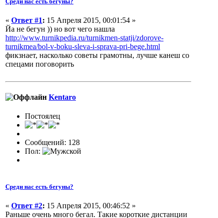
Среди нас есть бегуны?
«
Ответ #1
:
15 Апреля 2015, 00:01:54 »
Йа не бегун )) но вот чего нашла
http://www.turnikpedia.ru/turnikmen-statji/zdorove-
turnikmea/bol-v-boku-sleva-i-sprava-pri-bege.html
фикзнает, насколько советы грамотны, лучше канеш со
спецами поговорить
Kentaro
Постоялец
Сообщений: 128
Пол:
Среди нас есть бегуны?
«
Ответ #2
:
15 Апреля 2015, 00:46:52 »
Раньше очень много бегал. Такие короткие дистанции