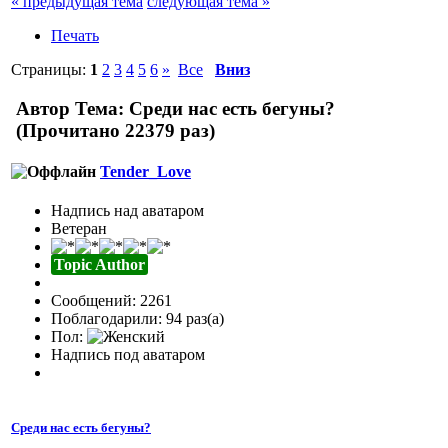
« предыдущая тема
следующая тема »
Печать
Страницы:
1
2
3
4
5
6
»
Все
Вниз
Автор
Тема: Среди нас есть бегуны?
(Прочитано 22379 раз)
Tender_Love
Надпись над аватаром
Ветеран
Topic Author
Сообщений: 2261
Поблагодарили: 94 раз(а)
Пол:
Надпись под аватаром
Среди нас есть бегуны?