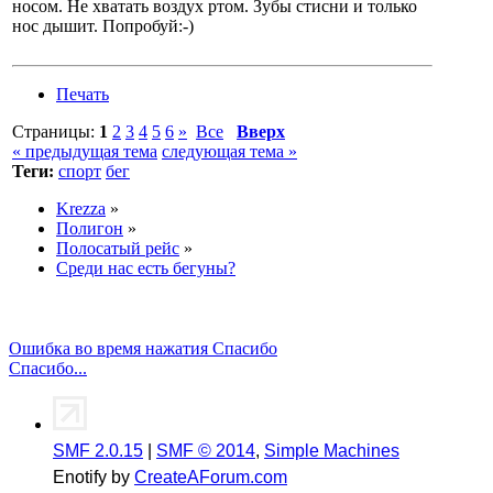
носом. Не хватать воздух ртом. Зубы стисни и только
нос дышит. Попробуй:-)
Печать
Страницы:
1
2
3
4
5
6
»
Все
Вверх
« предыдущая тема
следующая тема »
Теги:
спорт
бег
Krezza
»
Полигон
»
Полосатый рейс
»
Среди нас есть бегуны?
Ошибка во время нажатия Спасибо
Спасибо...
SMF 2.0.15
|
SMF © 2014
,
Simple Machines
Enotify by
CreateAForum.com