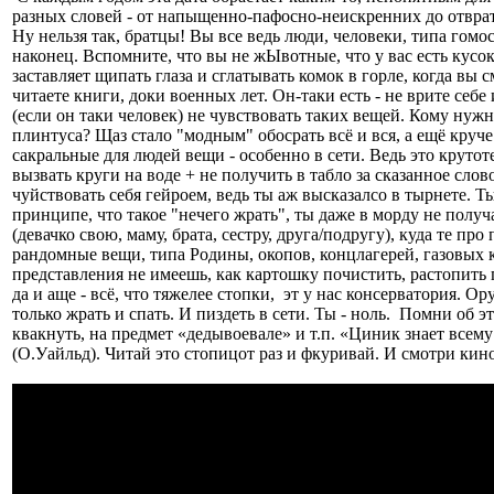
разных словей - от напыщенно-пафосно-неискренних до отвра
Ну нельзя так, братцы! Вы все ведь люди, человеки, типа гомо
наконец. Вспомните, что вы не жЫвотные, что у вас есть кусо
заставляет щипать глаза и сглатывать комок в горле, когда вы 
читаете книги, доки военных лет. Он-таки есть - не врите себе
(если он таки человек) не чувствовать таких вещей. Кому ну
плинтуса? Щаз стало "модным" обосрать всё и вся, а ещё круче
сакральные для людей вещи - особенно в сети. Ведь это крутот
вызвать круги на воде + не получить в табло за сказанное сло
чуйствовать себя гейроем, ведь ты аж высказалсо в тырнете. Ты
принципе, что такое "нечего жрать", ты даже в морду не получ
(девачко свою, маму, брата, сестру, друга/подругу), куда те про
рандомные вещи, типа Родины, окопов, концлагерей, газовых к
представления не имеешь, как картошку почистить, растопить п
да и аще - всё, что тяжелее стопки, эт у нас консерватория. 
только жрать и спать. И пиздеть в сети. Ты - ноль. Помни об э
квакнуть, на предмет «дедывоевале» и т.п. «Циник знает всему
(О.Уайльд). Читай это стопицот раз и фкуривай. И смотри кино,