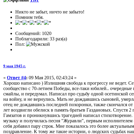
Никто не забыт, ничто не забыто!
Помним тебя.
Сообщений: 1020
Поблагодарили: 33 раз(а)
Пол:
9 мая 1945 г.
«
Ответ #4
:
09 Мая 2015, 02:43:24 »
Хорошо написано ) Излишняя свобода к прогрессу не ведет. Се
сообщество с 70-летием Победы, все-таки юбилей.. очередные
смайлы, и передумал. Написал про судьбу одной осетинской се
на войну, и не вернулись. Мать не дождавшись сыновей, умерла
отец не дождавшись последней похоронки, также скончался от 
лет воздвигли обелиск в память братьев Газдановых. Спустя 2 
Гамзатов и проникнувшись трагедией написал стихотворение.
музыку и получилась песня "Журавли", первым исполнителем с
себя добавил пару строк. Мне показалось это более актуальны
поздравление. К тому же такие истории, о людских судьбах наш