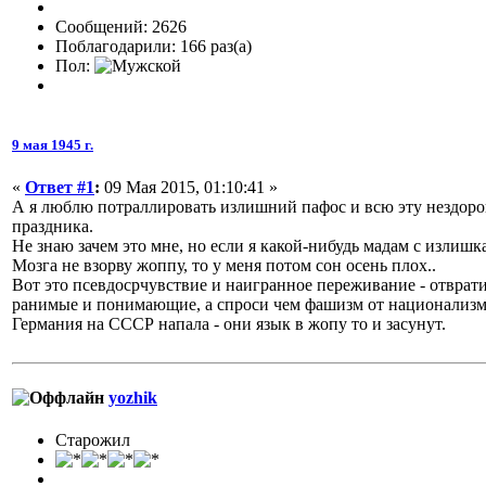
Сообщений: 2626
Поблагодарили: 166 раз(а)
Пол:
9 мая 1945 г.
«
Ответ #1
:
09 Мая 2015, 01:10:41 »
А я люблю потраллировать излишний пафос и всю эту нездоро
праздника.
Не знаю зачем это мне, но если я какой-нибудь мадам с излиш
Мозга не взорву жоппу, то у меня потом сон осень плох..
Вот это псевдосрчувствие и наигранное переживание - отврати
ранимые и понимающие, а спроси чем фашизм от национализма
Германия на СССР напала - они язык в жопу то и засунут.
yozhik
Старожил