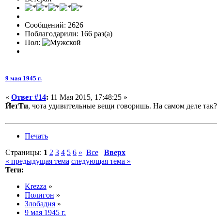
Сообщений: 2626
Поблагодарили: 166 раз(а)
Пол:
9 мая 1945 г.
«
Ответ #14
:
11 Мая 2015, 17:48:25 »
ЙетТи
, чота удивительные вещи говоришь. На самом деле так?
Печать
Страницы:
1
2
3
4
5
6
»
Все
Вверх
« предыдущая тема
следующая тема »
Теги:
Krezza
»
Полигон
»
Злобадня
»
9 мая 1945 г.