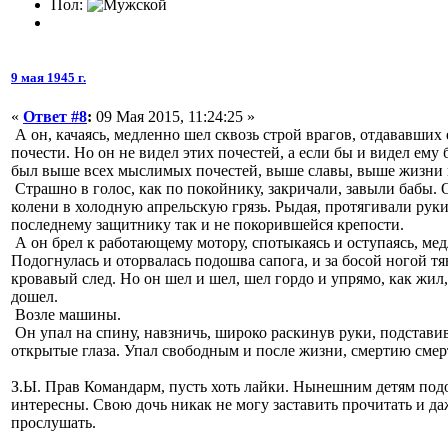
Пол:
9 мая 1945 г.
«
Ответ #8
:
09 Мая 2015, 11:24:25 »
А он, качаясь, медленно шел сквозь строй врагов, отдававших
почести. Но он не видел этих почестей, а если бы и видел ему
был выше всех мыслимых почестей, выше славы, выше жизни 
Страшно в голос, как по покойнику, закричали, завыли бабы. 
колени в холодную апрельскую грязь. Рыдая, протягивали руки
последнему защитнику так и не покорившейся крепости.
А он брел к работающему мотору, спотыкаясь и оступаясь, мед
Подогнулась и оторвалась подошва сапога, и за босой ногой тя
кровавый след. Но он шел и шел, шел гордо и упрямо, как жил, 
дошел.
Возле машины.
Он упал на спину, навзничь, широко раскинув руки, подстав
открытые глаза. Упал свободным и после жизни, смертию смер
З.Ы. Прав Командарм, пусть хоть лайки. Нынешним детям под
интересны. Свою дочь никак не могу заставить прочитать и да
прослушать.