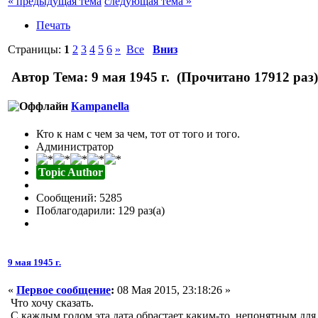
« предыдущая тема
следующая тема »
Печать
Страницы:
1
2
3
4
5
6
»
Все
Вниз
Автор
Тема: 9 мая 1945 г. (Прочитано 17912 раз)
Кampanella
Кто к нам с чем за чем, тот от того и того.
Администратор
Topic Author
Сообщений: 5285
Поблагодарили: 129 раз(а)
9 мая 1945 г.
«
Первое сообщение
:
08 Мая 2015, 23:18:26 »
Что хочу сказать.
С каждым годом эта дата обрастает каким-то, непонятным для 