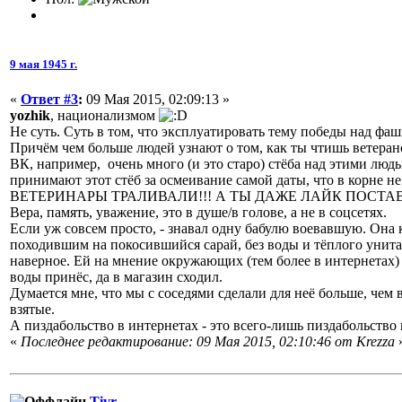
9 мая 1945 г.
«
Ответ #3
:
09 Мая 2015, 02:09:13 »
yozhik
, национализмом
Не суть. Суть в том, что эксплуатировать тему победы над фа
Причём чем больше людей узнают о том, как ты чтишь ветеран
ВК, например, очень много (и это старо) стёба над этими лю
принимают этот стёб за осмеивание самой даты, что в корне не
ВЕТЕРИНАРЫ ТРАЛИВАЛИ!!! А ТЫ ДАЖЕ ЛАЙК ПОСТА
Вера, память, уважение, это в душе/в голове, а не в соцсетях.
Если уж совсем просто, - знавал одну бабулю воевавшую. Она 
походившим на покосившийся сарай, без воды и тёплого унитаз
наверное. Ей на мнение окружающих (тем более в интернетах)
воды принёс, да в магазин сходил.
Думается мне, что мы с соседями сделали для неё больше, чем
взятые.
А пиздабольство в интернетах - это всего-лишь пиздабольство 
«
Последнее редактирование: 09 Мая 2015, 02:10:46 от Krezza
Tivr