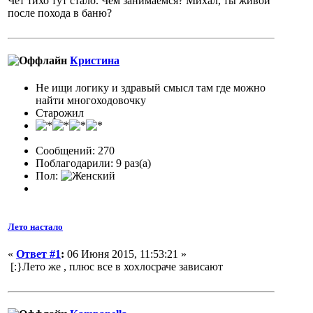
Чёт тихо тут стало. Чем занимаемся? Михал, ты живой
после похода в баню?
Кристина
Не ищи логику и здравый смысл там где можно
найти многоходовочку
Старожил
Сообщений: 270
Поблагодарили: 9 раз(а)
Пол:
Лето настало
«
Ответ #1
:
06 Июня 2015, 11:53:21 »
[:}Лето же , плюс все в хохлосраче зависают