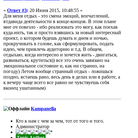
«
Ответ #3
:
20 Июня 2015, 10:48:55 »
Для меня отдых - это смена эмоций, впечатлений,
втдавида деятельности в конце-концов. В этом плане
мне оч повезло - ибо реализовать это могу, как поехав
куда-нить, так и просто взявшись за новый интересный
проект, о котором будешь думать и днем и ночью,
прокручивать в голове, как сформулировать, подать
идею, чем привлечь аудиторию и т.д. В общем,
отдыхаю, когда интересно и хочется жить - двигаться,
развиваться, крутиться)) все это очень завязано на
эмоциональное состояние и, как ни странно, на
погоду) Летом вообще странный отдых - ложишься
поздно, встаешь рано, весь день в делах или в работе, а
к вечеру чаще всего все равно не чувствуешь себя
вконец ушатанным)
Кampanella
Кто к нам с чем за чем, тот от того и того.
Администратор
Topic Author