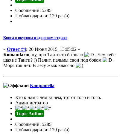
Сообщений: 5285
Поблагодарили: 129 раз(а)
Книга о вкусном и здоровом отдыхе
«
Ответ #4
:
20 Июня 2015, 13:05:02 »
Komandarm
, ну, про Таити-то йа знаю
. Чем тебе
щаз не Таити? )) Палит, пальмы свои под боком
.
Моря ток нет. В лесу жыж классно
Кampanella
Кто к нам с чем за чем, тот от того и того.
Администратор
Topic Author
Сообщений: 5285
Поблагодарили: 129 раз(а)