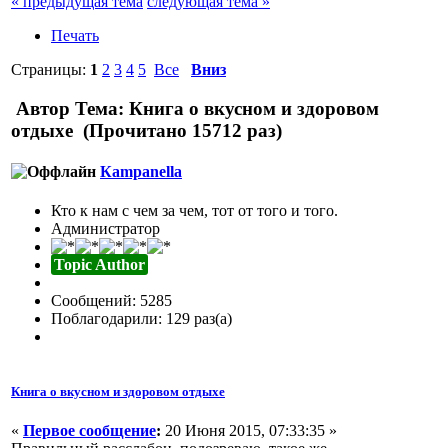
« предыдущая тема
следующая тема »
Печать
Страницы:
1
2
3
4
5
Все
Вниз
Автор
Тема: Книга о вкусном и здоровом
отдыхе (Прочитано 15712 раз)
Кampanella
Кто к нам с чем за чем, тот от того и того.
Администратор
Topic Author
Сообщений: 5285
Поблагодарили: 129 раз(а)
Книга о вкусном и здоровом отдыхе
«
Первое сообщение
:
20 Июня 2015, 07:33:35 »