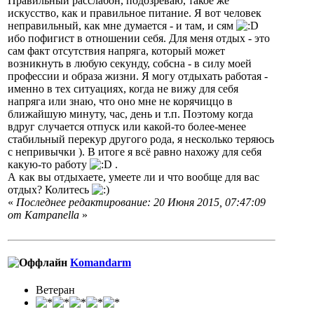
Правильный расслабон, подозреваю, такое же
искусство, как и правильное питание. Я вот человек
неправильный, как мне думается - и там, и сям
ибо пофигист в отношении себя. Для меня отдых - это
сам факт отсутствия напряга, который может
возникнуть в любую секунду, собсна - в силу моей
профессии и образа жизни. Я могу отдыхать работая -
именно в тех ситуациях, когда не вижу для себя
напряга или знаю, что оно мне не корячиццо в
ближайшую минуту, час, день и т.п. Поэтому когда
вдруг случается отпуск или какой-то более-менее
стабильный перекур другого рода, я несколько теряюсь
с непривычки ). В итоге я всё равно нахожу для себя
какую-то работу
.
А как вы отдыхаете, умеете ли и что вообще для вас
отдых? Колитесь
«
Последнее редактирование: 20 Июня 2015, 07:47:09
от Кampanella
»
Komandarm
Ветеран