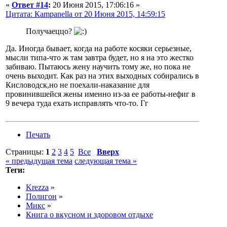
«
Ответ #14
:
20 Июня 2015, 17:06:16 »
Цитата: Кampanella от 20 Июня 2015, 14:59:15
Получаеццо?
Да. Иногда бывает, когда на работе косяки серьезные,
мысли типа-что ж там завтра будет, но я на это жестко
забиваю. Пытаюсь жену научить тому же, но пока не
очень выходит. Как раз на этих выходных собирались в
Кисловодск,но не поехали-наказание для
провинившейся жены именно из-за ее работы-нефиг в
9 вечера туда ехать исправлять что-то. Гг
Печать
Страницы:
1
2
3
4
5
Все
Вверх
« предыдущая тема
следующая тема »
Теги:
Krezza
»
Полигон
»
Микс
»
Книга о вкусном и здоровом отдыхе