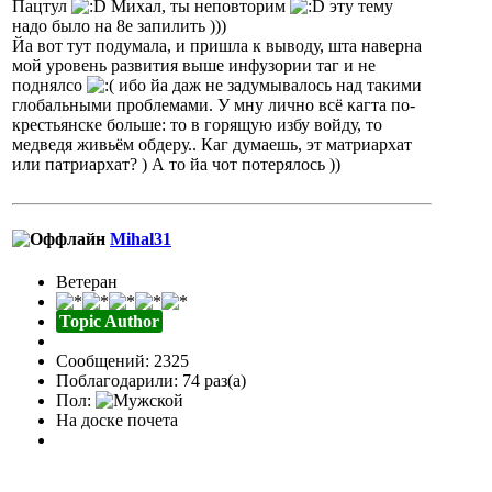
Пацтул
Михал, ты неповторим
эту тему
надо было на 8е запилить )))
Йа вот тут подумала, и пришла к выводу, шта наверна
мой уровень развития выше инфузории таг и не
поднялсо
ибо йа даж не задумывалось над такими
глобальными проблемами. У мну лично всё кагта по-
крестьянске больше: то в горящую избу войду, то
медведя живьём обдеру.. Каг думаешь, эт матриархат
или патриархат? ) А то йа чот потерялось ))
Mihal31
Ветеран
Topic Author
Сообщений: 2325
Поблагодарили: 74 раз(а)
Пол:
На доске почета