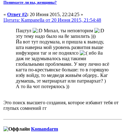
Понимаете ли вы, женщины?
«
Ответ #2
:
20 Июня 2015, 22:24:25 »
Цитата: Кampanella от 20 Июня 2015, 21:54:48
Пацтул
Михал, ты неповторим
эту тему надо было на 8е запилить )))
Йа вот тут подумала, и пришла к выводу,
шта наверна мой уровень развития выше
инфузории таг и не поднялсо
ибо йа
даж не задумывалось над такими
глобальными проблемами. У мну лично всё
кагта по-крестьянске больше: то в горящую
избу войду, то медведя живьём обдеру.. Каг
думаешь, эт матриархат или патриархат? )
А то йа чот потерялось ))
Это поиск высшего создания, которое избавит тебя от
глупых сомнений гг
Komandarm