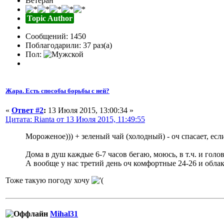
Ветеран
Topic Author
Сообщений: 1450
Поблагодарили: 37 раз(а)
Пол:
Жара. Есть способы борьбы с ней?
«
Ответ #2
:
13 Июля 2015, 13:00:34 »
Цитата: Rianta от 13 Июля 2015, 11:49:55
Мороженое))) + зеленый чай (холодный) - оч спасает, есл
Дома в душ каждые 6-7 часов бегаю, моюсь, в т.ч. и голо
А вообще у нас третий день оч комфортные 24-26 и обла
Тоже такую погоду хочу
Mihal31