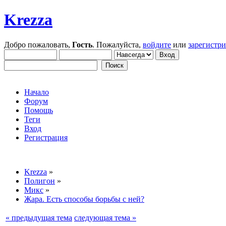
Krezza
Добро пожаловать,
Гость
. Пожалуйста,
войдите
или
зарегистр
Начало
Форум
Помощь
Теги
Вход
Регистрация
Krezza
»
Полигон
»
Микс
»
Жара. Есть способы борьбы с ней?
« предыдущая тема
следующая тема »