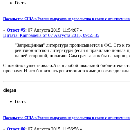
Гость
Посольство США в России выразило недовольство в связи с изъятием кни
«
Ответ #5
:
07 Августа 2015, 11:54:07 »
Цитата: Кampanella от 07 Августа 2015, 09:55:35
"Запрещённая" литература прописывается в ФС. Это к то
ревизионистской литературы (если я правильно поняла пр
нашей стороной, полагаю. Сам срач заглох бы на корню, 
Спокойно существовало.Ага в любой школьной библиотеке сто
программ.И что б признать ревизионистскими,в гос-ве должна б
diogen
Гость
Посольство США в России выразило недовольство в связи с изъятием кни
«
Ответ #6
:
07 Августа 2015, 11:56:56 »