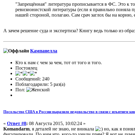
"Запрещённая" литература прописывается в ФС. Это к то
ревизионистской литературы (если я правильно поняла пр
нашей стороной, полагаю. Сам срач заглох бы на корню, 
А зачем решение суда и экспертиза? Книгу ведь только из обра
Kампанелла
Кто к нам с чем за чем, тот от того и того.
Постоялец
Сообщений: 240
Поблагодарили: 5 раз(а)
Пол:
Посольство США в России выразило недовольство в связи с изъятием кни
«
Ответ #8
:
08 Августа 2015, 10:02:24 »
Komandarm
, я деталей не знаю, не вникала
но, как я понял
фигурировали. По ним что, кого-то учили прям? Я чот не дума