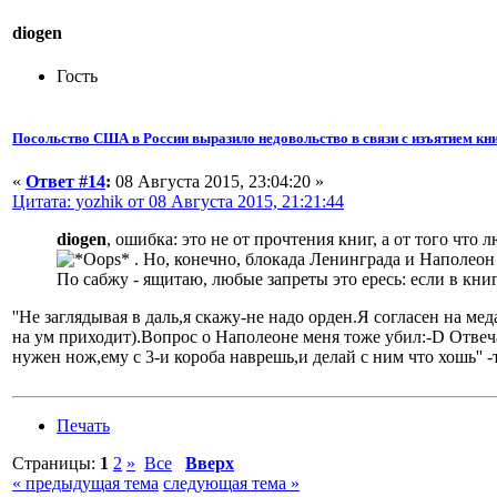
diogen
Гость
Посольство США в России выразило недовольство в связи с изъятием кни
«
Ответ #14
:
08 Августа 2015, 23:04:20 »
Цитата: yozhik от 08 Августа 2015, 21:21:44
diogen
, ошибка: это не от прочтения книг, а от того чт
. Но, конечно, блокада Ленинграда и Наполеон 
По сабжу - ящитаю, любые запреты это ересь: если в книг
''Не заглядывая в даль,я скажу-не надо орден.Я согласен на 
на ум приходит).Вопрос о Наполеоне меня тоже убил:-D Отвеч
нужен нож,ему с 3-и короба наврешь,и делай с ним что хошь'' -т
Печать
Страницы:
1
2
»
Все
Вверх
« предыдущая тема
следующая тема »