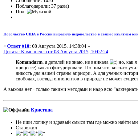
Сообщений: 1450
Поблагодарили: 37 раз(а)
Пол:
Посольство США в России выразило недовольство в связи с изъятием кни
«
Ответ #10
:
08 Августа 2015, 14:38:04 »
Цитата: Kампанелла от 08 Августа 2015, 10:02:24
Komandarm
, я деталей не знаю, не вникала
но, как я
процессе) как-то фигурировали. По ним что, кого-то учи
дикость для нашей страны априори. А для ученых-историк
свободах, взгляда оппонентов в природе не может существ
А выхода нет - только такими методами и надо всю "альтернат
Кристина
Не ищи логику и здравый смысл там где можно найти м
Старожил