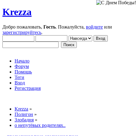
Krezza
Добро пожаловать,
Гость
. Пожалуйста,
войдите
или
зарегистрируйтесь
.
Начало
Форум
Помощь
Теги
Вход
Регистрация
Krezza
»
Полигон
»
Злобадня
»
о непутёвых родителях..