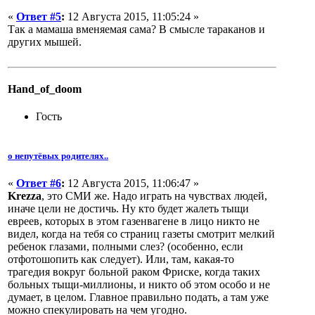
«
Ответ #5
:
12 Августа 2015, 11:05:24 »
Так а мамаша вменяемая сама? В смысле тараканов и
других мышей.
Hand_of_doom
Гость
о непутёвых родителях..
«
Ответ #6
:
12 Августа 2015, 11:06:47 »
Krezza
, это СМИ же. Надо играть на чувствах людей,
иначе цели не достичь. Ну кто будет жалеть тыщи
евреев, которых в этом газенвагене в лицо никто не
видел, когда на тебя со страниц газеты смотрит мелкий
ребенок глазами, полными слез? (особенно, если
отфотошопить как следует). Или, там, какая-то
трагедия вокруг больной раком Фриске, когда таких
больных тыщи-миллионы, и никто об этом особо и не
думает, в целом. Главное правильно подать, а там уже
можно спекулировать на чем угодно.