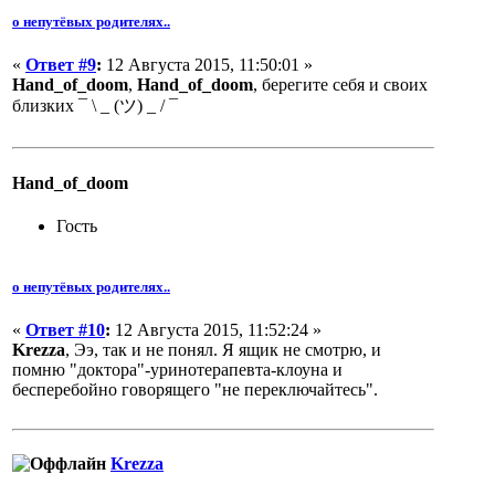
о непутёвых родителях..
«
Ответ #9
:
12 Августа 2015, 11:50:01 »
Hand_of_doom
,
Hand_of_doom
, берегите себя и своих
близких ¯ \ _ (ツ) _ / ¯
Hand_of_doom
Гость
о непутёвых родителях..
«
Ответ #10
:
12 Августа 2015, 11:52:24 »
Krezza
, Ээ, так и не понял. Я ящик не смотрю, и
помню "доктора"-уринотерапевта-клоуна и
бесперебойно говорящего "не переключайтесь".
Krezza