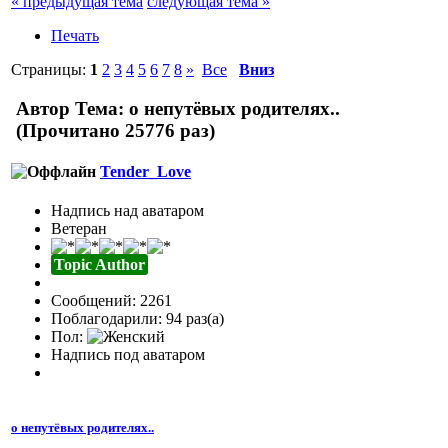
« предыдущая тема
следующая тема »
Печать
Страницы:
1
2
3
4
5
6
7
8
»
Все
Вниз
Автор
Тема: о непутёвых родителях..
(Прочитано 25776 раз)
Tender_Love
Надпись над аватаром
Ветеран
Topic Author
Сообщений: 2261
Поблагодарили: 94 раз(а)
Пол:
Надпись под аватаром
о непутёвых родителях..