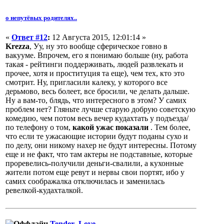
о непутёвых родителях..
«
Ответ #12
:
12 Августа 2015, 12:01:14 »
Krezza
, Уу, ну это вообще сферическое говно в
вакууме. Впрочем, его я понимаю больше (ну, работа
такая - рейтинги поддерживать, людей развлекать и
прочее, хотя и проституция та еще), чем тех, кто это
смотрит. Ну, пригласили калеку, у которого все
дерьмово, весь болеет, все бросили, че делать дальше.
Ну а вам-то, блядь, что интересного в этом? У самих
проблем нет? Гляньте лучше старую добрую советскую
комедию, чем потом весь вечер кудахтать у подъезда/
по телефону о том,
какой ужас показали
. Тем более,
что если те ужасающие истории будут поданы сухо и
по делу, они никому нахер не будут интересны. Потому
еще и не факт, что там актеры не подставные, которые
проревелись-получили деньги-свалили, а кухонные
жители потом еще ревут и нервы свои портят, ибо у
самих соображалка отключилась и заменилась
ревелкой-кудахталкой.
Tender_Love