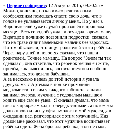
«
Первое сообщение
:
12 Августа 2015, 09:30:55 »
Можно, конечно, по каким-то религиозным
соображениям помешать спасти свою дочь, что в
голове не укладывается лично у меня.. Но у нас в
Воронеже ещё хуже случай произошёл в прошлом
месяце.. Весь город обсуждал и осуждал горе-мамашу..
Вкратце: в полицию позвонили подростки, сказали,
что на траве сидит маленький мальчик без взрослых..
Потом объявляли, что ищут родителей этого ребёнка..
Через пару дней в новостях сказали, что нашли
родителей.. Точнее мамашу.. На вопрос "Зачем ты так
сделала?", она ответила, что ребёнок мешал ей жить,
причём, как выяснилось, воспитанием она особо не
занималась, это делали бабушки..
А за несколько недель до этой истории я узнала
другую: мы с Артёмом в пол-ке проходили
мед.комиссию и там у каждого кабинета за нами
занимал очередь мужчина с годовалым малышом,
ходить ещё сам не умел.. Я сначала думала, что мама
где-то к др.врачам ходит очередь занимает, а потом мы
долго провозились у офтальмолога и мой муж, сидя в
ожидании нас, разговорился с этим мужчиной.. Идя
домой мне рассказал, что этот мужчина воспитывает
ребёнка один.. Жена бросила ребёнка, а он не смог,