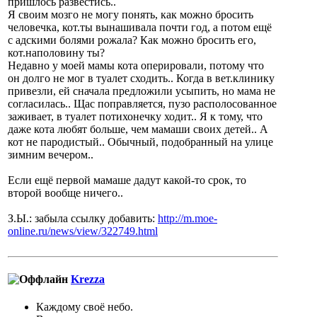
пришлось развестись..
Я своим мозго не могу понять, как можно бросить
человечка, кот.ты вынашивала почти год, а потом ещё
с адскими болями рожала? Как можно бросить его,
кот.наполовину ты?
Недавно у моей мамы кота оперировали, потому что
он долго не мог в туалет сходить.. Когда в вет.клинику
привезли, ей сначала предложили усыпить, но мама не
согласилась.. Щас поправляется, пузо располосованное
заживает, в туалет потихонечку ходит.. Я к тому, что
даже кота любят больше, чем мамаши своих детей.. А
кот не пародистый.. Обычный, подобранный на улице
зимним вечером..
Если ещё первой мамаше дадут какой-то срок, то
второй вообще ничего..
З.Ы.: забыла ссылку добавить:
http://m.moe-
online.ru/news/view/322749.html
Krezza
Каждому своё небо.