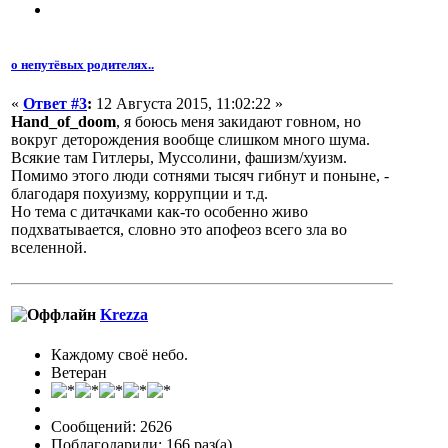
о непутёвых родителях..
«
Ответ #3
:
12 Августа 2015, 11:02:22 »
Hand_of_doom
, я боюсь меня закидают говном, но
вокруг деторождения вообще слишком много шума.
Всякие там Гитлеры, Муссолини, фашизм/хуизм.
Помимо этого люди сотнями тысяч гибнут и поныне, -
благодаря похуизму, коррупции и т.д.
Но тема с дитачками как-то особенно живо
подхватывается, словно это апофеоз всего зла во
вселенной.
Krezza
Каждому своё небо.
Ветеран
Сообщений: 2626
Поблагодарили: 166 раз(а)