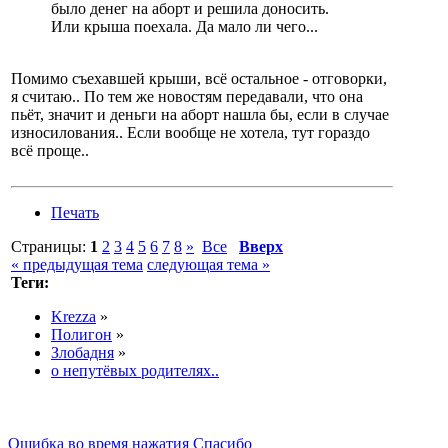
было денег на аборт и решила доносить.
Или крыша поехала. Да мало ли чего...
Помимо съехавшей крыши, всё остальное - отговорки,
я считаю.. По тем же новостям передавали, что она
пьёт, значит и деньги на аборт нашла бы, если в случае
износилования.. Если вообще не хотела, тут гораздо
всё проще..
Печать
Страницы:
1
2
3
4
5
6
7
8
»
Все
Вверх
« предыдущая тема
следующая тема »
Теги:
Krezza
»
Полигон
»
Злобадня
»
о непутёвых родителях..
Ошибка во время нажатия Спасибо