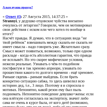
А вам нужна правда?
«
Ответ #3
:
27 Августа 2015, 14:37:25 »
Strannyi
, у дедушко отцовские чуйства внезапно
очнулись от летаргии? Говорили, чем он мотивировал
свои действия с иском или чего хотел-то вообще в
итоге?
Насчёт правды. Я думаю, что в ситуациях вида "не
твой ребёнок" взвешивать между сказать-не сказать не
имеет смысла - надо говорить уже. Желательно сразу.
Смысл может появиться, возможно, только при одном
раскладе - когда есть абсолютная гарантия, что правда
не всплывёт. Но это скорее мифические условия,
нежели реальные. Узнавать о чём-то подобном
постфактум и так хреново априори, узнавать по
прошествии какого-то долгого времени - ещё хреновее.
Раньше сядешь - раньше выйдешь. Если брать
конкретно ситуацию сабжа, то здесь шевелил всю
историю дед, т.е., 3 лицо. Поэтому я и спросила о
мотивах. Непонятно, какой резон ему был пыль
поднимать. Непонятно поведение девушко=жены: если
она влёгкую согласилась на экспертизу, значит либо
сама не очень в курсе была, от кого дитё (возможно,
уверена была, что не от деда), либо её эта ситуация