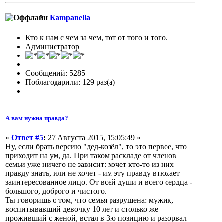
Кampanella
Кто к нам с чем за чем, тот от того и того.
Администратор
Сообщений: 5285
Поблагодарили: 129 раз(а)
А вам нужна правда?
«
Ответ #5
:
27 Августа 2015, 15:05:49 »
Ну, если брать версию "дед-козёл", то это первое, что
приходит на ум, да. При таком раскладе от членов
семьи уже ничего не зависит: хочет кто-то из них
правду знать, или не хочет - им эту правду втюхает
заинтересованное лицо. От всей души и всего сердца -
большого, доброго и чистого.
Ты говоришь о том, что семья разрушена: мужик,
воспитывавший девочку 10 лет и столько же
проживший с женой, встал в 3ю позицию и разорвал