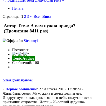
« предыдущая тема
следующая тема »
Печать
Страницы:
1
2
3
»
Все
Вниз
Автор
Тема: А вам нужна правда?
(Прочитано 8411 раз)
Strannyi
Постоялец
Topic Author
Сообщений: 106
А вам нужна правда?
«
Первое сообщение
:
27 Августа 2015, 13:28:29 »
Жила была семья. Муж, жена и дочка десяти лет.
И вдруг мужик, как гром с ясного неба, получает иск о
признании отцовства. Истец - 70-летний дедушка-