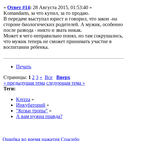
«
Ответ #14
:
28 Августа 2015, 01:53:40 »
Komandarm, за что купил, за то продаю.
В передаче выступал юрист и говорил, что закон -на
стороне биологических родителей. А мужик, особенно
после развода - никто и звать никак.
Может я чего неправильно понял, но там сокрушались,
что мужик теперь не сможет принимать участие в
воспитании ребенка.
Печать
Страницы:
1
2
3
»
Все
Вверх
« предыдущая тема
следующая тема »
Теги:
Krezza
»
Инкубаторий
»
"Козьи тропы"
»
А вам нужна правда?
Ошибка во время нажатия Спасибо