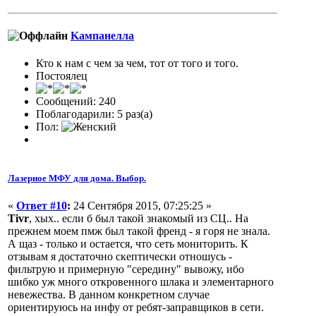
Kампанелла
Кто к нам с чем за чем, тот от того и того.
Постоялец
Сообщений: 240
Поблагодарили: 5 раз(а)
Пол:
Лазерное МФУ для дома. Выбор.
«
Ответ #10
:
24 Сентября 2015, 07:25:25 »
Tivr
, хых.. если б был такой знакомый из СЦ.. На
прежнем моем пмж был такой френд - я горя не знала.
А щаз - только и остается, что сеть мониторить. К
отзывам я достаточно скептически отношусь -
фильтрую и примерную "середину" вывожу, ибо
шибко уж много откровенного шлака и элементарного
невежества. В данном конкретном случае
ориентируюсь на инфу от ребят-заправщиков в сети.