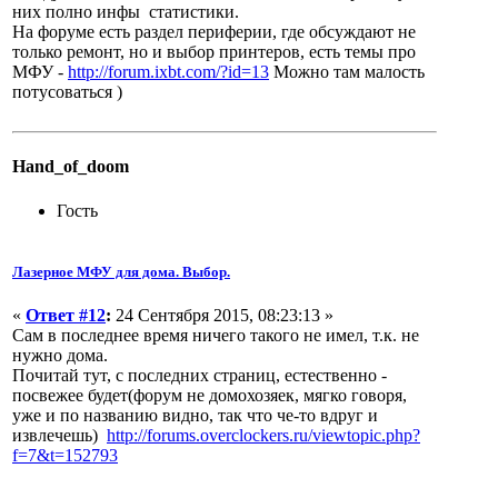
них полно инфы статистики.
На форуме есть раздел периферии, где обсуждают не
только ремонт, но и выбор принтеров, есть темы про
МФУ -
http://forum.ixbt.com/?id=13
Можно там малость
потусоваться )
Hand_of_doom
Гость
Лазерное МФУ для дома. Выбор.
«
Ответ #12
:
24 Сентября 2015, 08:23:13 »
Сам в последнее время ничего такого не имел, т.к. не
нужно дома.
Почитай тут, с последних страниц, естественно -
посвежее будет(форум не домохозяек, мягко говоря,
уже и по названию видно, так что че-то вдруг и
извлечешь)
http://forums.overclockers.ru/viewtopic.php?
f=7&t=152793