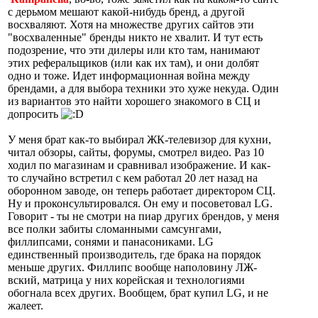
с дерьмом мешают какой-нибудь бренд, а другой
восхваляют. Хотя на множестве других сайтов эти
"восхваленные" бренды никто не хвалит. И тут есть
подозрение, что эти дилеры или кто там, нанимают
этих реферальщиков (или как их там), и они долбят
одно и тоже. Идет информационная война между
брендами, а для выбора техники это хуже некуда. Один
из вариантов это найти хорошего знакомого в СЦ и
допросить
У меня брат как-то выбирал ЖК-телевизор для кухни,
читал обзоры, сайты, форумы, смотрел видео. Раз 10
ходил по магазинам и сравнивал изображение. И как-
то случайно встретил с кем работал 20 лет назад на
оборонном заводе, он теперь работает директором СЦ.
Ну и проконсультировался. Он ему и посоветовал LG.
Говорит - ты не смотри на пиар других брендов, у меня
все полки забиты сломанными самсунгами,
филлипсами, сонями и панасониками. LG
единственный производитель, где брака на порядок
меньше других. Филлипс вообще наполовину ЛЖ-
вский, матрица у них корейская и технологиями
обогнала всех других. Вообщем, брат купил LG, и не
жалеет.