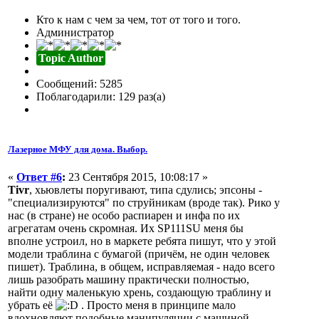
Кто к нам с чем за чем, тот от того и того.
Администратор
Topic Author
Сообщений: 5285
Поблагодарили: 129 раз(а)
Лазерное МФУ для дома. Выбор.
«
Ответ #6
:
23 Сентября 2015, 10:08:17 »
Tivr
, хьювлеты поругивают, типа сдулись; эпсоны -
"специализируются" по струйникам (вроде так). Рико у
нас (в стране) не особо распиарен и инфа по их
агрегатам очень скромная. Их SP111SU меня бы
вполне устроил, но в маркете ребята пишут, что у этой
модели траблина с бумагой (причём, не один человек
пишет). Траблина, в общем, исправляемая - надо всего
лишь разобрать машину практически полностью,
найти одну маленькую хрень, создающую траблину и
убрать её
. Просто меня в принципе мало
вдохновляют подобные манипуляции с машиной,