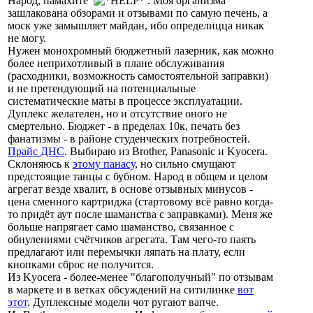
Народ, памахите
. Моя организма
зашлакована обзорами и отзывами по самую печень, а
моск уже замышляет майдан, ибо определицца никак
не могу.
Нужен монохромный бюджетный лазерник, как можно
более неприхотливый в плане обслуживания
(расходники, возможность самостоятельной заправки)
и не претендующий на потенциальные
систематические маты в процессе эксплуатации.
Дуплекс желателен, но и отсутствие оного не
смертельно. Бюджет - в пределах 10к, печать без
фанатизмы - в районе студенческих потребностей.
Прайс ДНС
. Выбираю из Brother, Panasonic и Kyocera.
Склоняюсь к
этому панасу
, но сильно смущают
предстоящие танцы с бубном. Народ в общем и целом
агрегат везде хвалит, в основе отзывных минусов -
цена сменного картриджа (стартовому всё равно когда-
то придёт аут после шаманства с заправками). Меня же
больше напрягает само шаманство, связанное с
обнулениями счётчиков агрегата. Там чего-то паять
предлагают или перемычки ляпать на плату, если
кнопками сброс не получится.
Из Kyocera - более-менее "благополучный" по отзывам
в маркете и в ветках обсуждений на ситилинке
вот
этот
. Дуплексные модели чот ругают вапче.