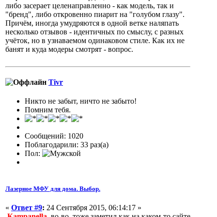
либо засерает целенаправленно - как модель, так и
"бренд", либо откровенно пиарит на "голубом глазу".
Причём, иногда умудряются в одной ветке наляпать
несколько отзывов - идентичных по смыслу, с разных
учёток, но в узнаваемом одинаковом стиле. Как их не
банят и куда модеры смотрят - вопрос.
Tivr
Никто не забыт, ничто не забыто!
Помним тебя.
Сообщений: 1020
Поблагодарили: 33 раз(а)
Пол:
Лазерное МФУ для дома. Выбор.
«
Ответ #9
:
24 Сентября 2015, 06:14:17 »
Кampanella
, во-во, тоже заметил как на каком-то сайте