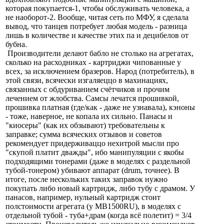
которая покупается-1, чтобы обслуживать человека, а
не наоборот-2. Вообще, читая сеть по МФУ, я сделала
вывод, что танцев потребует любая модель - разница
лишь в количестве и качестве этих па и децибелов от
бубна.
Производители делают бабло не столько на агрегатах,
сколько на расходниках - картриджи чипованные у
всех, за исключением бразеров. Народ (потребитель), в
этой связи, всячески изгаляеццо в махинациях,
связанных с обдуриванием счётчиков и прочим
лечением от жлобства. Самсы лечатся прошивкой,
прошивка платная (где/как - даже не узнавала), кэноны
- тоже, наверное, не копала их сильно. Панасы и
"киосеры" (как их обзывают) требовательны к
заправке; сумма всяческих отзывов и советов
рекомендует придерживаццо нехитрой мысли про
"скупой платит дважды", ибо манипуляции с якобы
подходящими тонерами (даже в моделях с раздельной
тубой-тонером) убивают аппарат (drum, точнее). В
итоге, после нескольких таких заправок нужно
покупать либо новый картридж, либо тубу с драмом. У
панасов, например, нульный картридж стоит
полстоимости агрегата (у MB1500RU), в моделях с
отдельной тубой - туба+драм (когда всё полетит) = 3/4