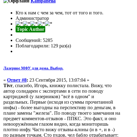
Кampanella
Кто к нам с чем за чем, тот от того и того.
Администратор
Topic Author
Сообщений: 5285
Поблагодарили: 129 раз(а)
Лазерное МФУ для дома. Выбор.
«
Ответ #8
:
23 Сентября 2015, 13:07:04 »
Tivr
, спасибо, Игорь, книжку полистала. Вижу, что
автор солидарен с экспертами в сети по поводу
картриджей (у лазерников) "всё в одном" и
раздельных. Первые (исходя из суммы прочитанной
инфы) - более выгодны на перспективу по деньгам, в
плане замены "железа". По поводу твоего замечания на
предмет комментов-отзывов - ППКС. Это факт, и оно
невооружённым глазом видно, когда мониторишь
плотно инфу. Часто вижу отзывы-клоны (и в +, и в -)
по разным точкам. Сто пудов, чел бабло отрабатывает: