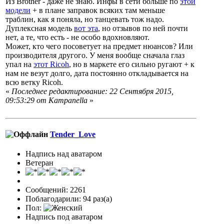
Из Brother - даже не знаю. Инфы в сети больше по
этой
модели
+ в плане заправок всяких там меньше
траблин, как я поняла, но танцевать тож надо.
Дуплексная модель
вот эта
, но отзывов по ней почти
нет, а те, что есть - не особо вдохновляют.
Может, кто чего посоветует на предмет нюансов? Или
производителя другого. У меня вообще сначала глаз
упал на
этот Ricoh
, но в маркете его сильно ругают + к
нам не везут долго, дата постоянно откладывается на
всю ветку Ricoh.
«
Последнее редактирование: 22 Сентября 2015,
09:53:29 от Кampanella
»
Tender_Love
Надпись над аватаром
Ветеран
Сообщений: 2261
Поблагодарили: 94 раз(а)
Пол:
Надпись под аватаром