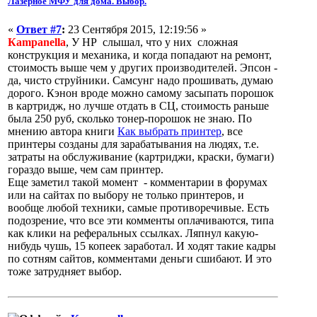
Лазерное МФУ для дома. Выбор.
«
Ответ #7
:
23 Сентября 2015, 12:19:56 »
Кampanella
, У НР слышал, что у них сложная
конструкция и механика, и когда попадают на ремонт,
стоимость выше чем у других производителей. Эпсон -
да, чисто струйники. Самсунг надо прошивать, думаю
дорого. Кэнон вроде можно самому засыпать порошок
в картридж, но лучше отдать в СЦ, стоимость раньше
была 250 руб, сколько тонер-порошок не знаю. По
мнению автора книги
Как выбрать принтер
, все
принтеры созданы для зарабатывания на людях, т.е.
затраты на обслуживание (картриджи, краски, бумаги)
гораздо выше, чем сам принтер.
Еще заметил такой момент - комментарии в форумах
или на сайтах по выбору не только принтеров, и
вообще любой техники, самые противоречивые. Есть
подозрение, что все эти комменты оплачиваются, типа
как клики на реферальных ссылках. Ляпнул какую-
нибудь чушь, 15 копеек заработал. И ходят такие кадры
по сотням сайтов, комментами деньги сшибают. И это
тоже затрудняет выбор.