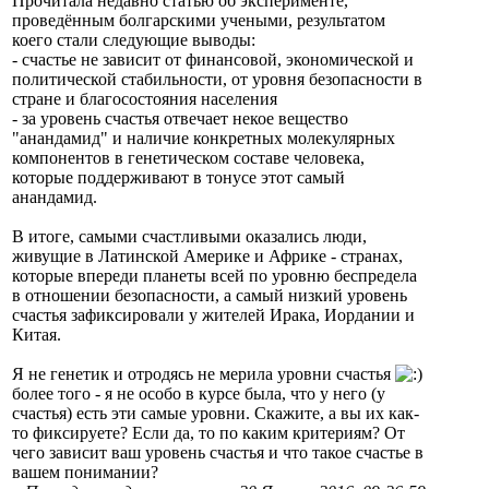
Прочитала недавно статью об эксперименте,
проведённым болгарскими учеными, результатом
коего стали следующие выводы:
- счастье не зависит от финансовой, экономической и
политической стабильности, от уровня безопасности в
стране и благосостояния населения
- за уровень счастья отвечает некое вещество
"анандамид" и наличие конкретных молекулярных
компонентов в генетическом составе человека,
которые поддерживают в тонусе этот самый
анандамид.
В итоге, самыми счастливыми оказались люди,
живущие в Латинской Америке и Африке - странах,
которые впереди планеты всей по уровню беспредела
в отношении безопасности, а самый низкий уровень
счастья зафиксировали у жителей Ирака, Иордании и
Китая.
Я не генетик и отродясь не мерила уровни счастья
более того - я не особо в курсе была, что у него (у
счастья) есть эти самые уровни. Скажите, а вы их как-
то фиксируете? Если да, то по каким критериям? От
чего зависит ваш уровень счастья и что такое счастье в
вашем понимании?