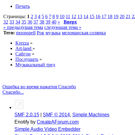
Печать
Страницы:
1
2
3
4
5
6
7
8
9
10
11
12
13
14
15
16
17
18
19
20
21
2
32
33
34
35
36
37
38
39
40
»
Вверх
« предыдущая тема
следующая тема »
Теги:
moonspell
Рок
музыка
меломанская солянка
Krezza
»
Art-land
»
Сайгон
»
Послушать
»
Музыкальный тред
Ошибка во время нажатия Спасибо
Спасибо...
SMF 2.0.15
|
SMF © 2014
,
Simple Machines
Enotify by
CreateAForum.com
Simple Audio Video Embedder