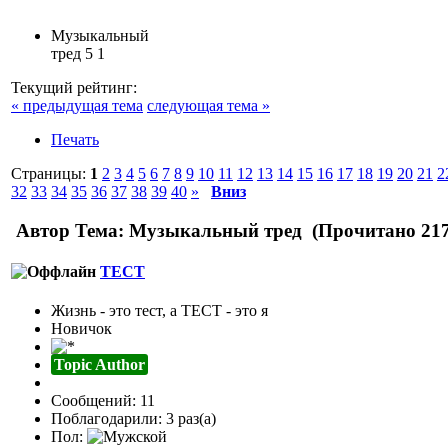
Музыкальный
тред
5
1
Текущий рейтинг:
« предыдущая тема
следующая тема »
Печать
Страницы:
1
2
3
4
5
6
7
8
9
10
11
12
13
14
15
16
17
18
19
20
21
2
32
33
34
35
36
37
38
39
40
»
Вниз
Автор
Тема: Музыкальный тред (Прочитано 217
TECT
Жизнь - это тест, а ТЕСТ - это я
Новичок
Topic Author
Сообщений: 11
Поблагодарили: 3 раз(а)
Пол: