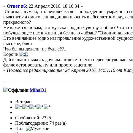
«
Ответ #6
:
22 Апреля 2016, 18:16:34 »
Иногда я думаю, что человечество - порождение сумрачного г
выяснить: а смогут ли людишки выжить в абсолютном аду, если
прекрасного?
Не кажется ли вам, что музыка сродни чувству любви? Что эт
побуждающее нас к жизни, а без него - абзац? "Эмоциональное
Это величайшее (одно из) проявление художественной сущност
высокое, блять.
Что бы вы делали, не будь её?..
Короче
Дайте шанс выжить другим: пилите то, что перевернуло ваш мо
фаллометрировать, ну или просто зацепило.
«
Последнее редактирование: 24 Апреля 2016, 14:51:16 от Кam
Mihal31
Ветеран
Сообщений: 2325
Поблагодарили: 74 раз(а)
Пол: