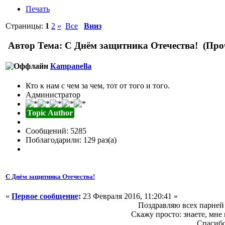
Печать
Страницы:
1
2
»
Все
Вниз
Автор
Тема: С Днём защитника Отечества! (Проч
Кampanella
Кто к нам с чем за чем, тот от того и того.
Администратор
Topic Author
Сообщений: 5285
Поблагодарили: 129 раз(а)
С Днём защитника Отечества!
«
Первое сообщение
:
23 Февраля 2016, 11:20:41 »
Поздравляю всех парней 
Скажу просто: знаете, мне 
Спасибо