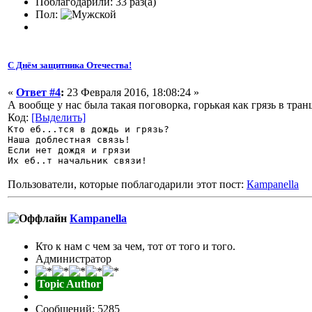
Поблагодарили: 33 раз(а)
Пол:
С Днём защитника Отечества!
«
Ответ #4
:
23 Февраля 2016, 18:08:24 »
А вообще у нас была такая поговорка, горькая как грязь в тра
Код:
[Выделить]
Кто еб...тся в дождь и грязь?
Наша доблестная связь!
Если нет дождя и грязи
Их еб..т начальник связи!
Пользователи, которые поблагодарили этот пост:
Кampanella
Кampanella
Кто к нам с чем за чем, тот от того и того.
Администратор
Topic Author
Сообщений: 5285