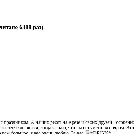
итано 6388 раз)
с праздником! А наших ребят на Крезе и своих друзей - особен
вот легче дышится, когда я знаю, что вы есть и что вы рядом. Это
 вам большое, я вас очень люблю. За вас