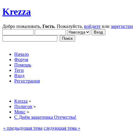
Krezza
Добро пожаловать,
Гость
. Пожалуйста,
войдите
или
зарегистр
Начало
Форум
Помощь
Теги
Вход
Регистрация
Krezza
»
Полигон
»
Микс
»
С Днём защитника Отечества!
« предыдущая тема
следующая тема »