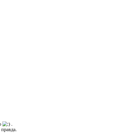
но
.
 правда.