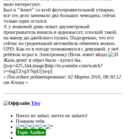
мало интересуют.
Был и "Зенит" со всей фотопроявительной утварью,
всё это дело занимало два больших чемодана, сейчас
только один остался.
А у знакомой дома лежит двухметровый
проигрыватель винила и аудиокассет, плоский такой,
на манер ди-джейского пульта. Подозреваю, что его
сейчас на средненький автомобиль обменять можно.
UPD: Как-то в поезде познакомился с девушкой, у неё
ребёнок играл в Электронику (Волк ловит яйца)
Жаль денег в обрез было - купил бы.
[jwp=425,344,image]http://m.youtube.com/watch?
v=6sgTZvgYNpU[/jwp]
«
Последнее редактирование: 02 Марта 2016, 08:30:12
от Krezza
»
Tivr
Никто не забыт, ничто не забыто!
Помним тебя.
Topic Author