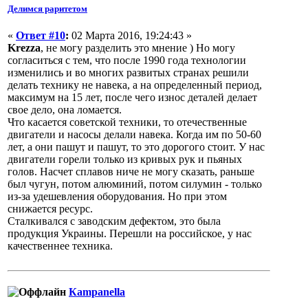
Делимся раритетом
«
Ответ #10
:
02 Марта 2016, 19:24:43 »
Krezza
, не могу разделить это мнение ) Но могу
согласиться с тем, что после 1990 года технологии
изменились и во многих развитых странах решили
делать технику не навека, а на определенный период,
максимум на 15 лет, после чего износ деталей делает
свое дело, она ломается.
Что касается советской техники, то отечественные
двигатели и насосы делали навека. Когда им по 50-60
лет, а они пашут и пашут, то это дорогого стоит. У нас
двигатели горели только из кривых рук и пьяных
голов. Насчет сплавов ниче не могу сказать, раньше
был чугун, потом алюминий, потом силумин - только
из-за удешевления оборудования. Но при этом
снижается ресурс.
Сталкивался с заводским дефектом, это была
продукция Украины. Перешли на российское, у нас
качественнее техника.
Кampanella