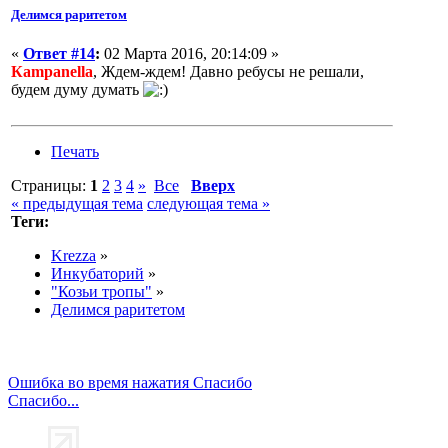
Делимся раритетом
«
Ответ #14
:
02 Марта 2016, 20:14:09 »
Кampanella
, Ждем-ждем! Давно ребусы не решали,
будем думу думать
Печать
Страницы:
1
2
3
4
»
Все
Вверх
« предыдущая тема
следующая тема »
Теги:
Krezza
»
Инкубаторий
»
"Козьи тропы"
»
Делимся раритетом
Ошибка во время нажатия Спасибо
Спасибо...