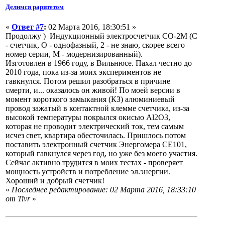
Делимся раритетом
«
Ответ #7
:
02 Марта 2016, 18:30:51 »
Продолжу ) Индукционный электросчетчик СО-2М (С
- счетчик, О - однофазный, 2 - не знаю, скорее всего
номер серии, М - модернизированный).
Изготовлен в 1966 году, в Вильнюсе. Пахал честно до
2010 года, пока из-за моих экспериментов не
гавкнулся. Потом решил разобраться в причине
смерти, и... оказалось он живой! По моей версии в
момент короткого замыкания (КЗ) алюминиевый
провод зажатый в контактной клемме счетчика, из-за
высокой температуры покрылся окисью Аl2O3,
которая не проводит электрический ток, тем самым
исчез свет, квартира обесточилась. Пришлось потом
поставить электронный счетчик Энергомера СЕ101,
который гавкнулся через год, но уже без моего участия.
Сейчас активно трудится в моих тестах - проверяет
мощность устройств и потребление эл.энергии.
Хороший и добрый счетчик!
«
Последнее редактирование: 02 Марта 2016, 18:33:10
от Tivr
»