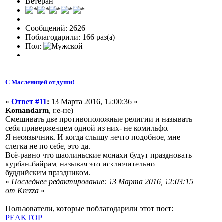
Ветеран
Сообщений: 2626
Поблагодарили: 166 раз(а)
Пол:
С Масленицей от души!
«
Ответ #11
:
13 Марта 2016, 12:00:36 »
Komandarm
, не-не)
Смешивать две противоположные религии и называть
себя приверженцем одной из них- не комильфо.
Я неоязычник. И когда слышу нечто подобное, мне
слегка не по себе, это да.
Всё-равно что шаолиньские монахи будут праздновать
курбан-байрам, называя это исключительно
буддийским праздником.
«
Последнее редактирование: 13 Марта 2016, 12:03:15
от Krezza
»
Пользователи, которые поблагодарили этот пост:
PEAKTOP