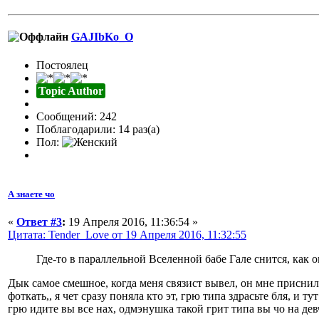
GAJIbKo_O
Постоялец
Topic Author
Сообщений: 242
Поблагодарили: 14 раз(а)
Пол:
А знаете чо
«
Ответ #3
:
19 Апреля 2016, 11:36:54 »
Цитата: Tender_Love от 19 Апреля 2016, 11:32:55
Где-то в параллельной Вселенной бабе Гале снится, как 
Дык самое смешное, когда меня связист вывел, он мне приснил
фоткать,, я чет сразу поняла кто эт, грю типа здрасьте бля, и т
грю идите вы все нах, одмэнушка такой грит типа вы чо на девч