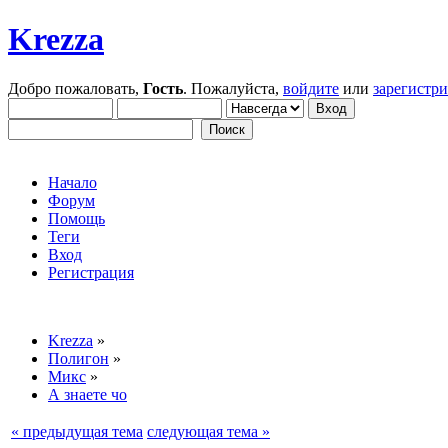
Krezza
Добро пожаловать,
Гость
. Пожалуйста,
войдите
или
зарегистр
Начало
Форум
Помощь
Теги
Вход
Регистрация
Krezza
»
Полигон
»
Микс
»
А знаете чо
« предыдущая тема
следующая тема »