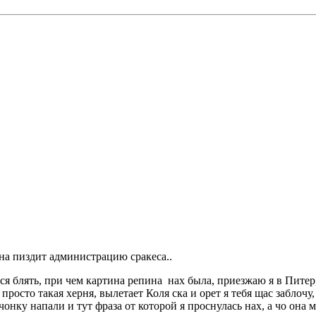
она пиздит администрацию сракеса..
ся блять, при чем картина репина нах была, приезжаю я в Питер,
ут просто такая херня, вылетает Коля ска и орет я тебя щас заблоч
онку напали и тут фраза от которой я проснулась нах, а чо она м