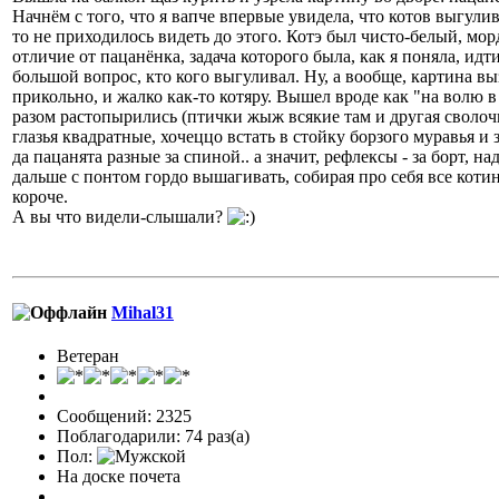
Начнём с того, что я вапче впервые увидела, что котов выгул
то не приходилось видеть до этого. Котэ был чисто-белый, мор
отличие от пацанёнка, задача которого была, как я поняла, идт
большой вопрос, кто кого выгуливал. Ну, а вообще, картина в
прикольно, и жалко как-то котяру. Вышел вроде как "на волю 
разом растопырились (птички жыж всякие там и другая сволочь 
глазья квадратные, хочеццо встать в стойку борзого муравья 
да пацанята разные за спиной.. а значит, рефлексы - за борт, 
дальше с понтом гордо вышагивать, собирая про себя все коти
короче.
А вы что видели-слышали?
Mihal31
Ветеран
Сообщений: 2325
Поблагодарили: 74 раз(а)
Пол:
На доске почета