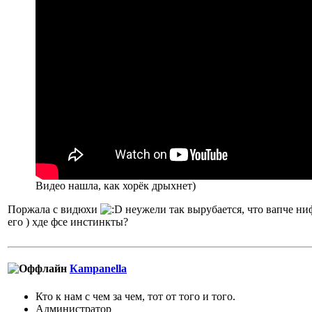
Видео нашла, как хорёк дрыхнет)
Поржала с видюхи
неужели так вырубается, что вапче ни
его ) хде фсе инстинкты?
Кampanella
Кто к нам с чем за чем, тот от того и того.
Администратор