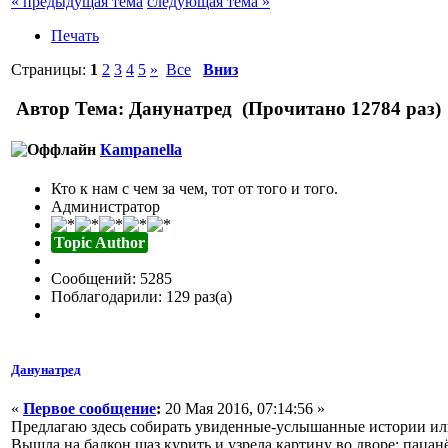
« предыдущая тема
следующая тема »
Печать
Страницы:
1
2
3
4
5
»
Все
Вниз
Автор
Тема: Данунатред (Прочитано 12784 раз)
Кampanella
Кто к нам с чем за чем, тот от того и того.
Администратор
Topic Author
Сообщений: 5285
Поблагодарили: 129 раз(а)
Данунатред
«
Первое сообщение
:
20 Мая 2016, 07:14:56 »
Предлагаю здесь собирать увиденные-услышанные истории или
Вышла на балкон щаз курить и узрела картину во дворе: пацан